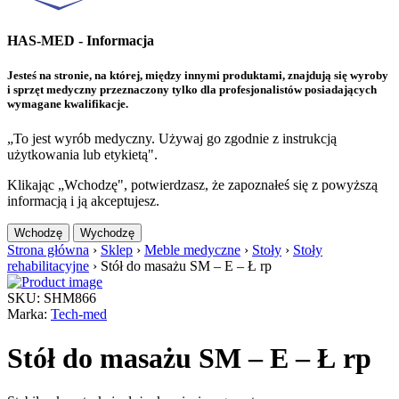
HAS-MED - Informacja
Jesteś na stronie, na której, między innymi produktami, znajdują się wyroby
i sprzęt medyczny przeznaczony tylko dla profesjonalistów posiadających
wymagane kwalifikacje.
„To jest wyrób medyczny. Używaj go zgodnie z instrukcją
użytkowania lub etykietą".
Klikając „Wchodzę", potwierdzasz, że zapoznałeś się z powyższą
informacją i ją akceptujesz.
Wchodzę
Wychodzę
Strona główna
›
Sklep
›
Meble medyczne
›
Stoły
›
Stoły
rehabilitacyjne
›
Stół do masażu SM – E – Ł rp
SKU: SHM866
Marka:
Tech-med
Stół do masażu SM – E – Ł rp