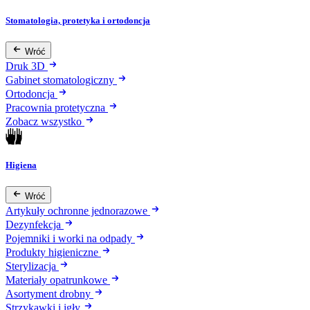
Stomatologia, protetyka i ortodoncja
Wróć
Druk 3D
Gabinet stomatologiczny
Ortodoncja
Pracownia protetyczna
Zobacz wszystko
Higiena
Wróć
Artykuły ochronne jednorazowe
Dezynfekcja
Pojemniki i worki na odpady
Produkty higieniczne
Sterylizacja
Materiały opatrunkowe
Asortyment drobny
Strzykawki i igły