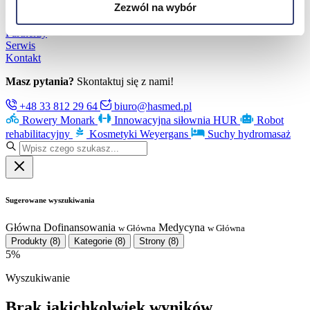
Zezwól na wybór
Poznaj Hasmed
Nasze marki
Partnerzy
Serwis
Kontakt
Masz pytania?
Skontaktuj się z nami!
+48 33 812 29 64
biuro@hasmed.pl
Rowery Monark
Innowacyjna siłownia HUR
Robot
rehabilitacyjny
Kosmetyki Weyergans
Suchy hydromasaż
Sugerowane wyszukiwania
Główna
Dofinansowania
Medycyna
w Główna
w Główna
Produkty
(8)
Kategorie
(8)
Strony
(8)
5%
Wyszukiwanie
Brak jakichkolwiek wyników