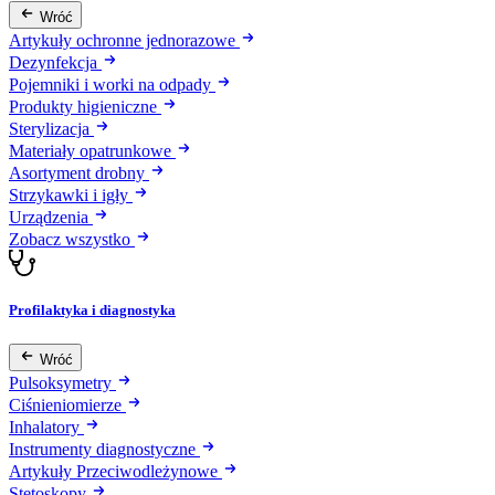
Wróć
Artykuły ochronne jednorazowe
Dezynfekcja
Pojemniki i worki na odpady
Produkty higieniczne
Sterylizacja
Materiały opatrunkowe
Asortyment drobny
Strzykawki i igły
Urządzenia
Zobacz wszystko
Profilaktyka i diagnostyka
Wróć
Pulsoksymetry
Ciśnieniomierze
Inhalatory
Instrumenty diagnostyczne
Artykuły Przeciwodleżynowe
Stetoskopy