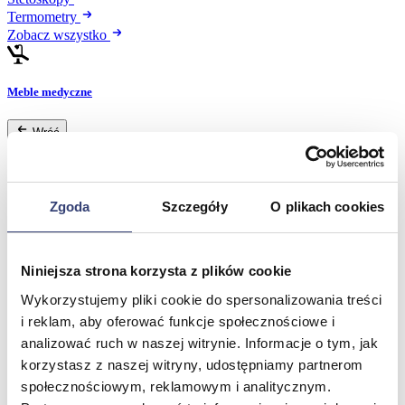
Termometry
Zobacz wszystko
Meble medyczne
Wróć
Kozetki
Pielęgnacja mebli
Taborety i krzesła
Stoły
Zgoda
Szczegóły
O plikach cookies
Parawany
Fotele
Zobacz wszystko
Niniejsza strona korzysta z plików cookie
Wykorzystujemy pliki cookie do spersonalizowania treści
Spa & Wellness
i reklam, aby oferować funkcje społecznościowe i
analizować ruch w naszej witrynie. Informacje o tym, jak
Wróć
korzystasz z naszej witryny, udostępniamy partnerom
Fotele do masażu
społecznościowym, reklamowym i analitycznym.
Urządzenia