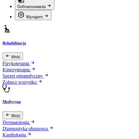
Dofinansowania
Wynajem
Rehabilitacja
Wróć
Fizykoterapia
Kinezyterapia
Sprzęt ortopedyczny
Zobacz wszystko
Medycyna
Wróć
Dermatologia
Diagnostyka obrazowa
Kardiologia