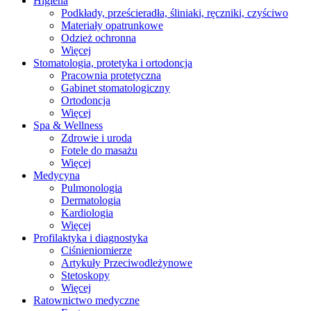
Higiena
Podkłady, prześcieradła, śliniaki, ręczniki, czyściwo
Materiały opatrunkowe
Odzież ochronna
Więcej
Stomatologia, protetyka i ortodoncja
Pracownia protetyczna
Gabinet stomatologiczny
Ortodoncja
Więcej
Spa & Wellness
Zdrowie i uroda
Fotele do masażu
Więcej
Medycyna
Pulmonologia
Dermatologia
Kardiologia
Więcej
Profilaktyka i diagnostyka
Ciśnieniomierze
Artykuły Przeciwodleżynowe
Stetoskopy
Więcej
Ratownictwo medyczne