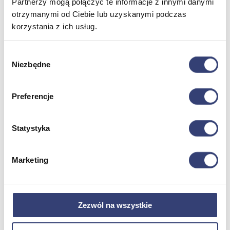
Partnerzy mogą połączyć te informacje z innymi danymi
Zdrowie i uroda
otrzymanymi od Ciebie lub uzyskanymi podczas
Zobacz wszystko
korzystania z ich usług.
Dofinansowania
Wybór
Niezbędne
zgody
Wróć
Dofinansowania
Zobacz wszystko
Preferencje
Wynajem
Statystyka
Wróć
Marketing
Zobacz wszystko
Aquatizer Testowy
Robot rehabilitacyjny ROBERT®
Robotyka w rehabilitacji
Dla rehabilitacji
Zezwól na wszystkie
Dla stomatologów
Dofinansowania
Filmy