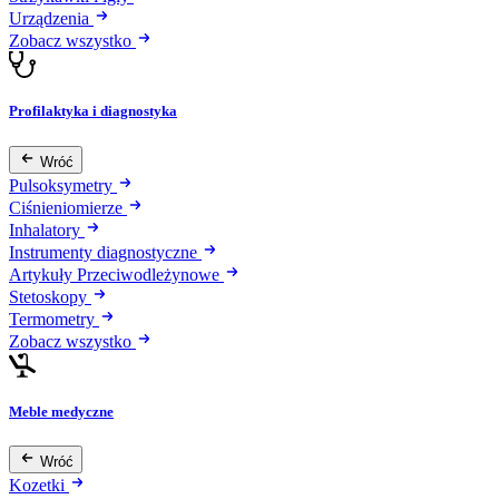
Urządzenia
Zobacz wszystko
Profilaktyka i diagnostyka
Wróć
Pulsoksymetry
Ciśnieniomierze
Inhalatory
Instrumenty diagnostyczne
Artykuły Przeciwodleżynowe
Stetoskopy
Termometry
Zobacz wszystko
Meble medyczne
Wróć
Kozetki