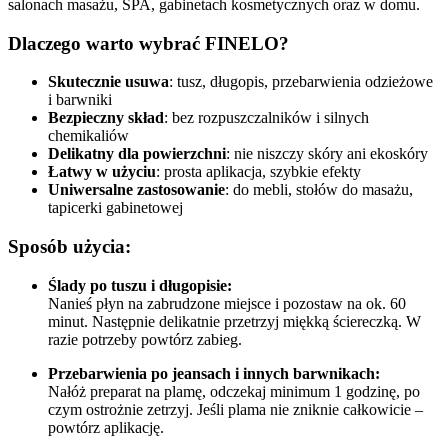
salonach masażu, SPA, gabinetach kosmetycznych oraz w domu.
Dlaczego warto wybrać FINELO?
Skutecznie usuwa
: tusz, długopis, przebarwienia odzieżowe
i barwniki
Bezpieczny skład
: bez rozpuszczalników i silnych
chemikaliów
Delikatny dla powierzchni
: nie niszczy skóry ani ekoskóry
Łatwy w użyciu
: prosta aplikacja, szybkie efekty
Uniwersalne zastosowanie
: do mebli, stołów do masażu,
tapicerki gabinetowej
Sposób użycia:
Ślady po tuszu i długopisie:
Nanieś płyn na zabrudzone miejsce i pozostaw na ok. 60
minut. Następnie delikatnie przetrzyj miękką ściereczką. W
razie potrzeby powtórz zabieg.
Przebarwienia po jeansach i innych barwnikach:
Nałóż preparat na plamę, odczekaj minimum 1 godzinę, po
czym ostrożnie zetrzyj. Jeśli plama nie zniknie całkowicie –
powtórz aplikację.