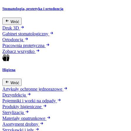
Stomatologia, protetyka i ortodoncja
Wróć
Druk 3D
Gabinet stomatologiczny
Ortodoncja
Pracownia protetyczna
Zobacz wszystko
Higiena
Wróć
Artykuły ochronne jednorazowe
Dezynfekcja
Pojemniki i worki na odpady
Produkty higieniczne
Sterylizacja
Materiały opatrunkowe
Asortyment drobny
Strzykawki i igły