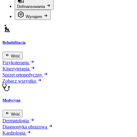
Dofinansowania
Wynajem
Rehabilitacja
Wróć
Fizykoterapia
Kinezyterapia
Sprzęt ortopedyczny
Zobacz wszystko
Medycyna
Wróć
Dermatologia
Diagnostyka obrazowa
Kardiologia