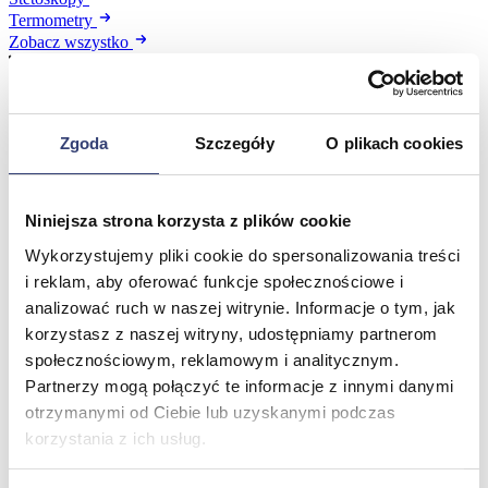
Termometry
Zobacz wszystko
Meble medyczne
Zgoda
Szczegóły
O plikach cookies
Wróć
Kozetki
Pielęgnacja mebli
Niniejsza strona korzysta z plików cookie
Taborety i krzesła
Stoły
Wykorzystujemy pliki cookie do spersonalizowania treści
Parawany
i reklam, aby oferować funkcje społecznościowe i
Fotele
analizować ruch w naszej witrynie. Informacje o tym, jak
Zobacz wszystko
korzystasz z naszej witryny, udostępniamy partnerom
społecznościowym, reklamowym i analitycznym.
Spa & Wellness
Partnerzy mogą połączyć te informacje z innymi danymi
otrzymanymi od Ciebie lub uzyskanymi podczas
Wróć
korzystania z ich usług.
Fotele do masażu
Urządzenia