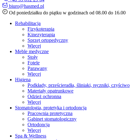
biuro@hasmed.pl
Od poniedziałku do piątku w godzinach od 08.00 do 16.00
Rehabilitacja
Fizykoterapia
Kinezyterapia
Sprzęt ortopedyczny
Więcej
Meble medyczne
Stoły
Fotele
Parawany
Więcej
Higiena
Podkłady, prześcieradła, śliniaki, ręczniki, czyściwo
Materiały opatrunkowe
Odzież ochronna
Więcej
Stomatologia, protetyka i ortodoncja
Pracownia protetyczna
Gabinet stomatologiczny
Ortodoncja
Więcej
Spa & Wellness