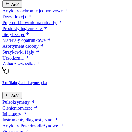
Wróć
Artykuły ochronne jednorazowe
Dezynfekcja
Pojemniki i worki na odpady
Produkty higieniczne
Sterylizacja
Materiały opatrunkowe
Asortyment drobny
Strzykawki i igły
Urządzenia
Zobacz wszystko
Profilaktyka i diagnostyka
Wróć
Pulsoksymetry
Ciśnieniomierze
Inhalatory
Instrumenty diagnostyczne
Artykuły Przeciwodleżynowe
Stetoskopy