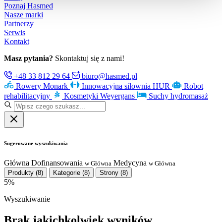
Poznaj Hasmed
Nasze marki
Partnerzy
Serwis
Kontakt
Masz pytania?
Skontaktuj się z nami!
+48 33 812 29 64
biuro@hasmed.pl
Rowery Monark
Innowacyjna siłownia HUR
Robot
rehabilitacyjny
Kosmetyki Weyergans
Suchy hydromasaż
Sugerowane wyszukiwania
Główna
Dofinansowania
Medycyna
w Główna
w Główna
Produkty
(8)
Kategorie
(8)
Strony
(8)
5%
Wyszukiwanie
Brak jakichkolwiek wyników