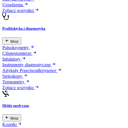
Urządzenia
Zobacz wszystko
Profilaktyka i diagnostyka
Wróć
Pulsoksymetry
Ciśnieniomierze
Inhalatory
Instrumenty diagnostyczne
Artykuły Przeciwodleżynowe
Stetoskopy
Termometry
Zobacz wszystko
Meble medyczne
Wróć
Kozetki