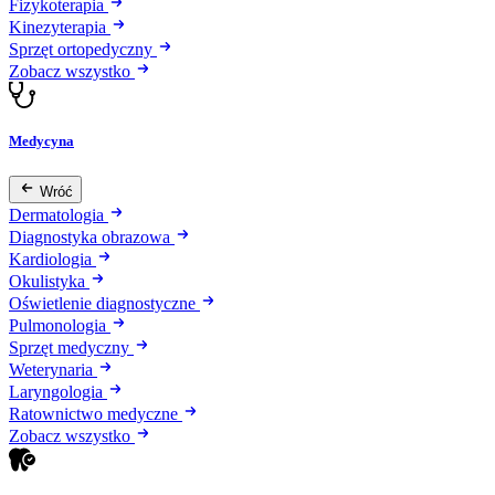
Fizykoterapia
Kinezyterapia
Sprzęt ortopedyczny
Zobacz wszystko
Medycyna
Wróć
Dermatologia
Diagnostyka obrazowa
Kardiologia
Okulistyka
Oświetlenie diagnostyczne
Pulmonologia
Sprzęt medyczny
Weterynaria
Laryngologia
Ratownictwo medyczne
Zobacz wszystko