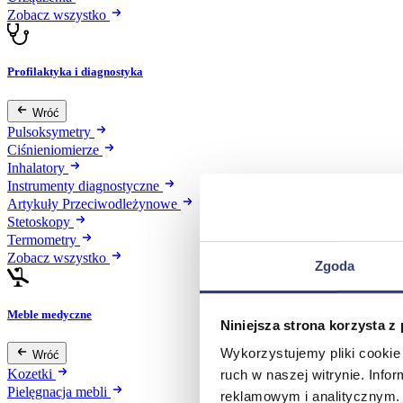
Zobacz wszystko
Profilaktyka i diagnostyka
Wróć
Pulsoksymetry
Ciśnieniomierze
Inhalatory
Instrumenty diagnostyczne
Artykuły Przeciwodleżynowe
Stetoskopy
Termometry
Zobacz wszystko
Zgoda
Meble medyczne
Niniejsza strona korzysta z
Wykorzystujemy pliki cookie 
Wróć
Kozetki
ruch w naszej witrynie. Inf
Pielęgnacja mebli
reklamowym i analitycznym. 