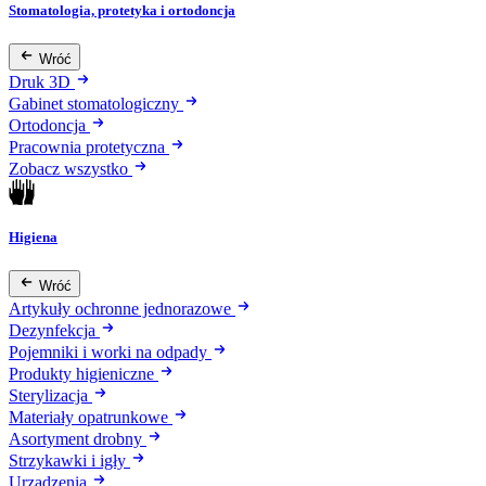
Stomatologia, protetyka i ortodoncja
Wróć
Druk 3D
Gabinet stomatologiczny
Ortodoncja
Pracownia protetyczna
Zobacz wszystko
Higiena
Wróć
Artykuły ochronne jednorazowe
Dezynfekcja
Pojemniki i worki na odpady
Produkty higieniczne
Sterylizacja
Materiały opatrunkowe
Asortyment drobny
Strzykawki i igły
Urządzenia