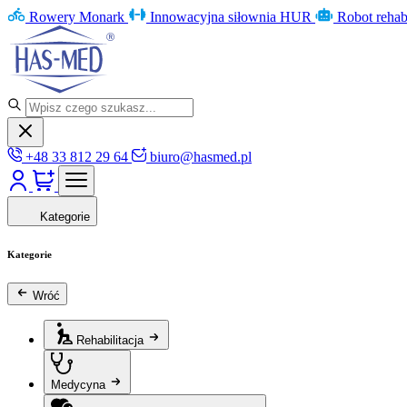
Rowery Monark
Innowacyjna siłownia HUR
Robot rehab
+48 33 812 29 64
biuro@hasmed.pl
Kategorie
Kategorie
Wróć
Rehabilitacja
Medycyna