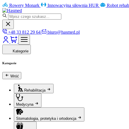
Rowery Monark
Innowacyjna siłownia HUR
Robot rehab
+48 33 812 29 64
biuro@hasmed.pl
Kategorie
Kategorie
Wróć
Rehabilitacja
Medycyna
Stomatologia, protetyka i ortodoncja