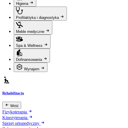
Higiena
Profilaktyka i diagnostyka
Meble medyczne
Spa & Wellness
Dofinansowania
Wynajem
Rehabilitacja
Wróć
Fizykoterapia
Kinezyterapia
Sprzęt ortopedyczny