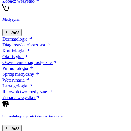
Zobacz wszystko
Medycyna
Wróć
Dermatologia
Diagnostyka obrazowa
Kardiologia
Okulistyka
Oświetlenie diagnostyczne
Pulmonologia
Sprzęt medyczny
Weterynaria
Laryngologia
Ratownictwo medyczne
Zobacz wszystko
Stomatologia, protetyka i ortodoncja
Wróć