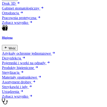
Druk 3D
Gabinet stomatologiczny
Ortodoncja
Pracownia protetyczna
Zobacz wszystko
Higiena
Wróć
Artykuły ochronne jednorazowe
Dezynfekcja
Pojemniki i worki na odpady
Produkty higieniczne
Sterylizacja
Materiały opatrunkowe
Asortyment drobny
Strzykawki i igły
Urządzenia
Zobacz wszystko