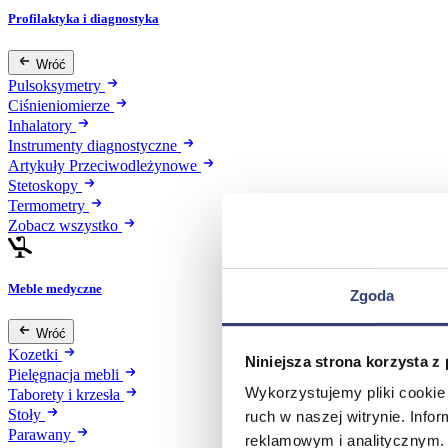
Profilaktyka i diagnostyka
Wróć
Pulsoksymetry
Ciśnieniomierze
Inhalatory
Instrumenty diagnostyczne
Artykuły Przeciwodleżynowe
Stetoskopy
Termometry
Zobacz wszystko
Meble medyczne
Zgoda
Wróć
Kozetki
Niniejsza strona korzysta z
Pielęgnacja mebli
Wykorzystujemy pliki cookie 
Taborety i krzesła
Stoły
ruch w naszej witrynie. Inf
Parawany
reklamowym i analitycznym. 