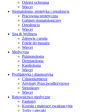
Odzież ochronna
Więcej
Stomatologia, protetyka i ortodoncja
Pracownia protetyczna
Gabinet stomatologiczny
Ortodoncja
Więcej
Spa & Wellness
Zdrowie i uroda
Fotele do masażu
Więcej
Medycyna
Pulmonologia
Dermatologia
Kardiologia
Więcej
Profilaktyka i diagnostyka
Ciśnieniomierze
Artykuły Przeciwodleżynowe
Stetoskopy
Więcej
Ratownictwo medyczne
Fantomy
Krzesła i materace ewakuacyjne
Torby i plecaki