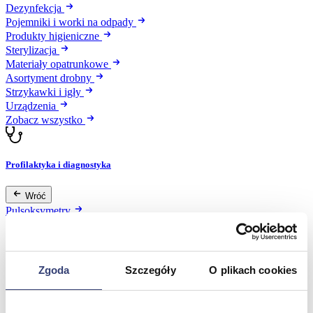
Dezynfekcja
Pojemniki i worki na odpady
Produkty higieniczne
Sterylizacja
Materiały opatrunkowe
Asortyment drobny
Strzykawki i igły
Urządzenia
Zobacz wszystko
Profilaktyka i diagnostyka
Wróć
Pulsoksymetry
Ciśnieniomierze
Inhalatory
Instrumenty diagnostyczne
Artykuły Przeciwodleżynowe
Zgoda
Szczegóły
O plikach cookies
Stetoskopy
Termometry
Zobacz wszystko