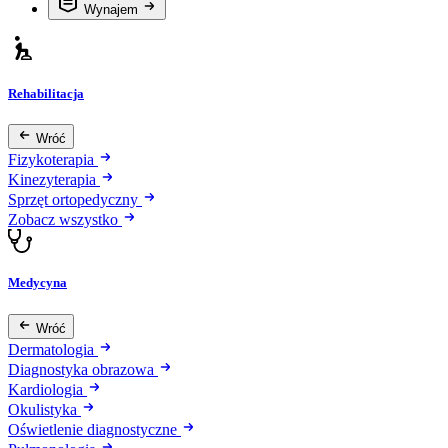
Wynajem
Rehabilitacja
Wróć
Fizykoterapia
Kinezyterapia
Sprzęt ortopedyczny
Zobacz wszystko
Medycyna
Wróć
Dermatologia
Diagnostyka obrazowa
Kardiologia
Okulistyka
Oświetlenie diagnostyczne