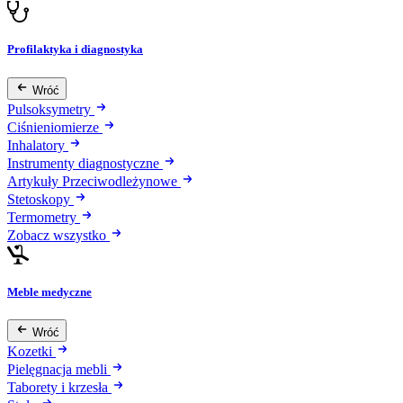
Profilaktyka i diagnostyka
Wróć
Pulsoksymetry
Ciśnieniomierze
Inhalatory
Instrumenty diagnostyczne
Artykuły Przeciwodleżynowe
Stetoskopy
Termometry
Zobacz wszystko
Meble medyczne
Wróć
Kozetki
Pielęgnacja mebli
Taborety i krzesła