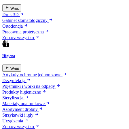
Wróć
Druk 3D
Gabinet stomatologiczny
Ortodoncja
Pracownia protetyczna
Zobacz wszystko
Higiena
Wróć
Artykuły ochronne jednorazowe
Dezynfekcja
Pojemniki i worki na odpady
Produkty higieniczne
Sterylizacja
Materiały opatrunkowe
Asortyment drobny
Strzykawki i igły
Urządzenia
Zobacz wszystko