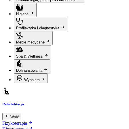
Higiena
Profilaktyka i diagnostyka
Meble medyczne
Spa & Wellness
Dofinansowania
Wynajem
Rehabilitacja
Wróć
Fizykoterapia
Kinezyterapia