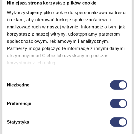
Niniejsza strona korzysta z plików cookie
Wykorzystujemy pliki cookie do spersonalizowania treści
Meble medyczne
i reklam, aby oferować funkcje społecznościowe i
analizować ruch w naszej witrynie. Informacje o tym, jak
Wróć
korzystasz z naszej witryny, udostępniamy partnerom
Kozetki
społecznościowym, reklamowym i analitycznym.
Pielęgnacja mebli
Partnerzy mogą połączyć te informacje z innymi danymi
Taborety i krzesła
Stoły
otrzymanymi od Ciebie lub uzyskanymi podczas
Parawany
korzystania z ich usług.
Fotele
Zobacz wszystko
Wybór
Niezbędne
zgody
Spa & Wellness
Preferencje
Wróć
Fotele do masażu
Urządzenia
Statystyka
Zdrowie i uroda
Zobacz wszystko