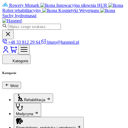
Rowery Monark
Innowacyjna siłownia HUR
Robot rehabilitacyjny
Kosmetyki Weyergans
Suchy hydromasaż
+48 33 812 29 64
biuro@hasmed.pl
Kategorie
Kategorie
Wróć
Rehabilitacja
Medycyna
Stomatologia, protetyka i ortodoncja