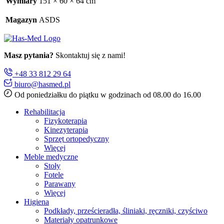
Wymiary
151 × 60 × 64 cm
Magazyn
ASDS
Masz pytania?
Skontaktuj się z nami!
+48 33 812 29 64
biuro@hasmed.pl
Od poniedziałku do piątku w godzinach od 08.00 do 16.00
Rehabilitacja
Fizykoterapia
Kinezyterapia
Sprzęt ortopedyczny
Więcej
Meble medyczne
Stoły
Fotele
Parawany
Więcej
Higiena
Podkłady, prześcieradła, śliniaki, ręczniki, czyściwo
Materiały opatrunkowe