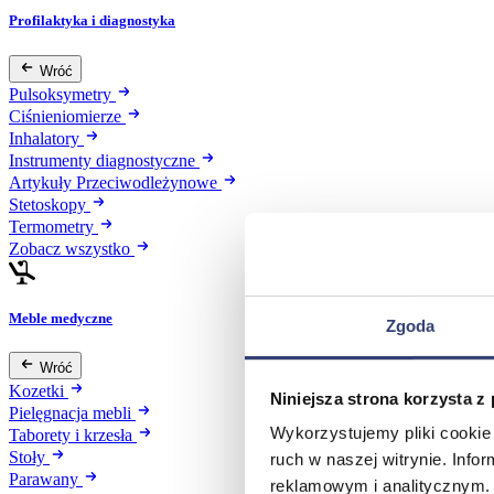
Profilaktyka i diagnostyka
Wróć
Pulsoksymetry
Ciśnieniomierze
Inhalatory
Instrumenty diagnostyczne
Artykuły Przeciwodleżynowe
Stetoskopy
Termometry
Zobacz wszystko
Meble medyczne
Zgoda
Wróć
Kozetki
Niniejsza strona korzysta z
Pielęgnacja mebli
Wykorzystujemy pliki cookie 
Taborety i krzesła
Stoły
ruch w naszej witrynie. Inf
Parawany
reklamowym i analitycznym. 