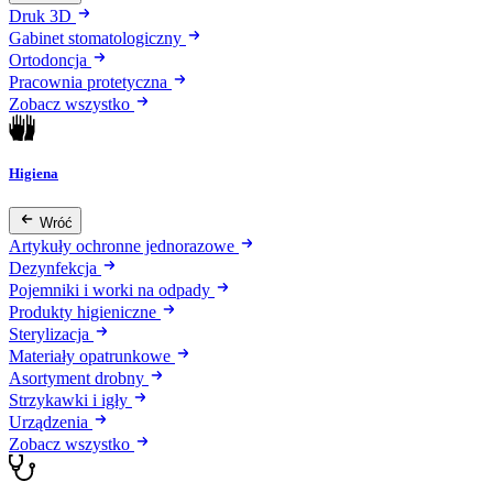
Druk 3D
Gabinet stomatologiczny
Ortodoncja
Pracownia protetyczna
Zobacz wszystko
Higiena
Wróć
Artykuły ochronne jednorazowe
Dezynfekcja
Pojemniki i worki na odpady
Produkty higieniczne
Sterylizacja
Materiały opatrunkowe
Asortyment drobny
Strzykawki i igły
Urządzenia
Zobacz wszystko