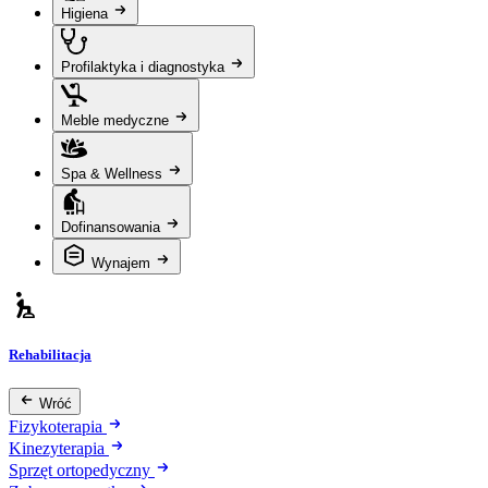
Higiena
Profilaktyka i diagnostyka
Meble medyczne
Spa & Wellness
Dofinansowania
Wynajem
Rehabilitacja
Wróć
Fizykoterapia
Kinezyterapia
Sprzęt ortopedyczny