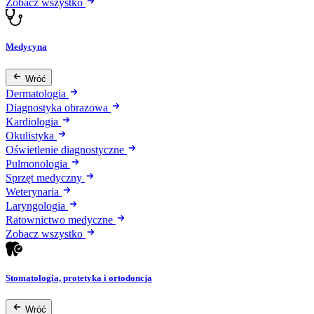
Zobacz wszystko
Medycyna
Wróć
Dermatologia
Diagnostyka obrazowa
Kardiologia
Okulistyka
Oświetlenie diagnostyczne
Pulmonologia
Sprzęt medyczny
Weterynaria
Laryngologia
Ratownictwo medyczne
Zobacz wszystko
Stomatologia, protetyka i ortodoncja
Wróć