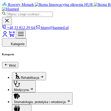
Rowery Monark
Innowacyjna siłownia HUR
R
+48 33 812 29 64
biuro@hasmed.pl
Kategorie
Kategorie
Wróć
Rehabilitacja
Medycyna
Stomatologia, protetyka i ortodoncja