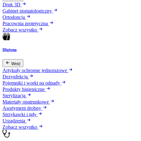
Druk 3D
Gabinet stomatologiczny
Ortodoncja
Pracownia protetyczna
Zobacz wszystko
Higiena
Wróć
Artykuły ochronne jednorazowe
Dezynfekcja
Pojemniki i worki na odpady
Produkty higieniczne
Sterylizacja
Materiały opatrunkowe
Asortyment drobny
Strzykawki i igły
Urządzenia
Zobacz wszystko