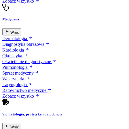
Zobacz wszystko
Medycyna
Wróć
Dermatologia
Diagnostyka obrazowa
Kardiologia
Okulistyka
Oświetlenie diagnostyczne
Pulmonologia
Sprzęt medyczny
Weterynaria
Laryngologia
Ratownictwo medyczne
Zobacz wszystko
Stomatologia, protetyka i ortodoncja
Wróć