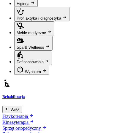
Higiena
Profilaktyka i diagnostyka
Meble medyczne
Spa & Wellness
Dofinansowania
Wynajem
Rehabilitacja
Wróć
Fizykoterapia
Kinezyterapia
Sprzęt ortopedyczny