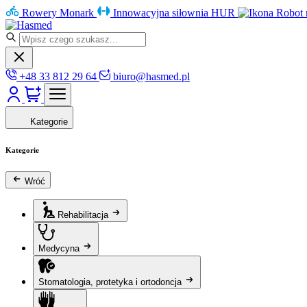
Rowery Monark
Innowacyjna siłownia HUR
Robot 
+48 33 812 29 64
biuro@hasmed.pl
Kategorie
Kategorie
Wróć
Rehabilitacja
Medycyna
Stomatologia, protetyka i ortodoncja