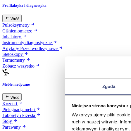
Profilaktyka i diagnostyka
Wróć
Pulsoksymetry
Ciśnieniomierze
Inhalatory
Instrumenty diagnostyczne
Artykuły Przeciwodleżynowe
Stetoskopy
Termometry
Zobacz wszystko
Meble medyczne
Zgoda
Wróć
Kozetki
Niniejsza strona korzysta z
Pielęgnacja mebli
Wykorzystujemy pliki cookie 
Taborety i krzesła
Stoły
ruch w naszej witrynie. Inf
Parawany
reklamowym i analitycznym. 