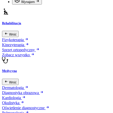
Wynajem
Rehabilitacja
Wróć
Fizykoterapia
Kinezyterapia
Sprzęt ortopedyczny
Zobacz wszystko
Medycyna
Wróć
Dermatologia
Diagnostyka obrazowa
Kardiologia
Okulistyka
Oświetlenie diagnostyczne
Pulmonologia