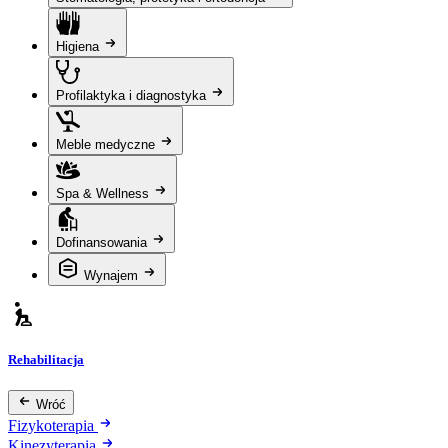
Higiena
Profilaktyka i diagnostyka
Meble medyczne
Spa & Wellness
Dofinansowania
Wynajem
Rehabilitacja
Wróć
Fizykoterapia
Kinezyterapia