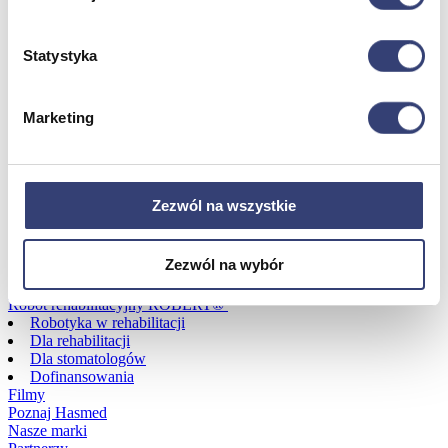
Dofinansowania
Statystyka
Wróć
Dofinansowania
Marketing
Zobacz wszystko
Wynajem
Zezwól na wszystkie
Wróć
Zezwól na wybór
Zobacz wszystko
Aquatizer Testowy
Robot rehabilitacyjny ROBERT®
Robotyka w rehabilitacji
Dla rehabilitacji
Dla stomatologów
Dofinansowania
Filmy
Poznaj Hasmed
Nasze marki