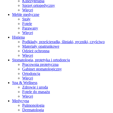
Kinezyterapia
Sprzęt ortopedyczny
Więcej
Meble medyczne
Stoły
Fotele
Parawany
Więcej
Higiena
Podkłady, prześcieradła, śliniaki, ręczniki, czyściwo
Materiały opatrunkowe
Odzież ochronna
Więcej
Stomatologia, protetyka i ortodoncja
Pracownia protetyczna
Gabinet stomatologiczny
Ortodoncja
Więcej
Spa & Wellness
Zdrowie i uroda
Fotele do masażu
Więcej
Medycyna
Pulmonologia
Dermatologia