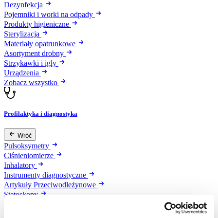
Dezynfekcja
Pojemniki i worki na odpady
Produkty higieniczne
Sterylizacja
Materiały opatrunkowe
Asortyment drobny
Strzykawki i igły
Urządzenia
Zobacz wszystko
Profilaktyka i diagnostyka
Wróć
Pulsoksymetry
Ciśnieniomierze
Inhalatory
Instrumenty diagnostyczne
Artykuły Przeciwodleżynowe
Stetoskopy
Termometry
Zobacz wszystko