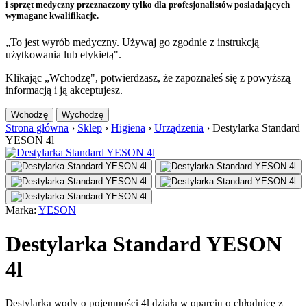
i sprzęt medyczny przeznaczony tylko dla profesjonalistów posiadających
wymagane kwalifikacje.
„To jest wyrób medyczny. Używaj go zgodnie z instrukcją
użytkowania lub etykietą".
Klikając „Wchodzę", potwierdzasz, że zapoznałeś się z powyższą
informacją i ją akceptujesz.
Wchodzę
Wychodzę
Strona główna
›
Sklep
›
Higiena
›
Urządzenia
›
Destylarka Standard
YESON 4l
Marka:
YESON
Destylarka Standard YESON
4l
D
estylarka wody
o pojemności 4l działa w oparciu o chłodnicę z