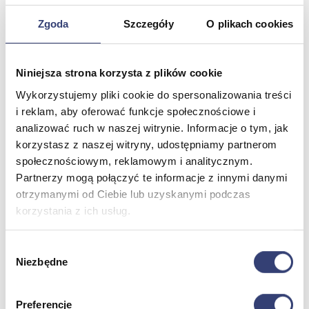
Zgoda
Szczegóły
O plikach cookies
Meble medyczne
Wróć
Niniejsza strona korzysta z plików cookie
Kozetki
Wykorzystujemy pliki cookie do spersonalizowania treści
Pielęgnacja mebli
Taborety i krzesła
i reklam, aby oferować funkcje społecznościowe i
Stoły
analizować ruch w naszej witrynie. Informacje o tym, jak
Parawany
korzystasz z naszej witryny, udostępniamy partnerom
Fotele
społecznościowym, reklamowym i analitycznym.
Zobacz wszystko
Partnerzy mogą połączyć te informacje z innymi danymi
otrzymanymi od Ciebie lub uzyskanymi podczas
Spa & Wellness
korzystania z ich usług.
Wróć
Wybór
Fotele do masażu
Niezbędne
zgody
Urządzenia
Zdrowie i uroda
Zobacz wszystko
Preferencje