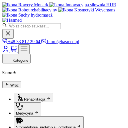
Rowery Monark
Innowacyjna siłownia HUR
Robot rehabilitacyjny
Kosmetyki Weyergans
Suchy hydromasaż
+48 33 812 29 64
biuro@hasmed.pl
Kategorie
Kategorie
Wróć
Rehabilitacja
Medycyna
Stomatologia, protetyka i ortodoncja