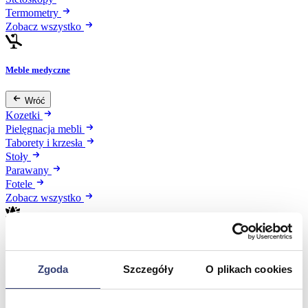
Termometry
Zobacz wszystko
Meble medyczne
Wróć
Kozetki
Pielęgnacja mebli
Taborety i krzesła
Stoły
Parawany
Fotele
Zobacz wszystko
Spa & Wellness
Zgoda
Szczegóły
O plikach cookies
Wróć
Fotele do masażu
Urządzenia