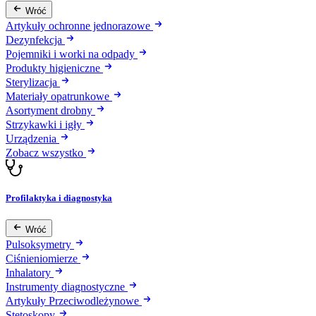
Wróć
Artykuły ochronne jednorazowe
Dezynfekcja
Pojemniki i worki na odpady
Produkty higieniczne
Sterylizacja
Materiały opatrunkowe
Asortyment drobny
Strzykawki i igły
Urządzenia
Zobacz wszystko
Profilaktyka i diagnostyka
Wróć
Pulsoksymetry
Ciśnieniomierze
Inhalatory
Instrumenty diagnostyczne
Artykuły Przeciwodleżynowe
Stetoskopy