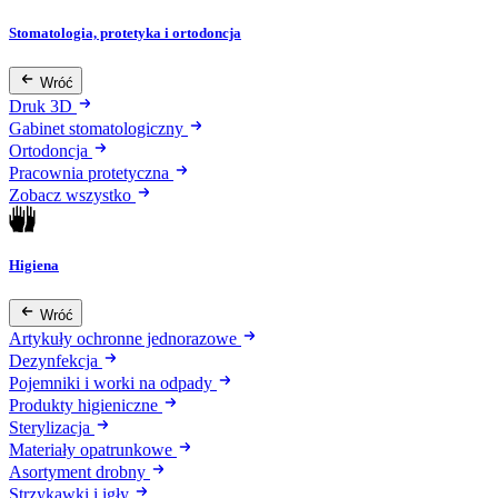
Stomatologia, protetyka i ortodoncja
Wróć
Druk 3D
Gabinet stomatologiczny
Ortodoncja
Pracownia protetyczna
Zobacz wszystko
Higiena
Wróć
Artykuły ochronne jednorazowe
Dezynfekcja
Pojemniki i worki na odpady
Produkty higieniczne
Sterylizacja
Materiały opatrunkowe
Asortyment drobny
Strzykawki i igły