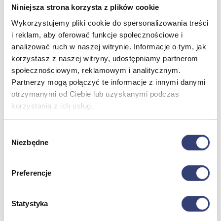
Zdrowie i uroda
Niniejsza strona korzysta z plików cookie
Zobacz wszystko
Wykorzystujemy pliki cookie do spersonalizowania treści
i reklam, aby oferować funkcje społecznościowe i
Dofinansowania
analizować ruch w naszej witrynie. Informacje o tym, jak
korzystasz z naszej witryny, udostępniamy partnerom
Wróć
społecznościowym, reklamowym i analitycznym.
Dofinansowania
Partnerzy mogą połączyć te informacje z innymi danymi
Zobacz wszystko
otrzymanymi od Ciebie lub uzyskanymi podczas
korzystania z ich usług.
Wynajem
Wybór
Niezbędne
Wróć
zgody
Zobacz wszystko
Aquatizer Testowy
Preferencje
Robot rehabilitacyjny ROBERT®
Robotyka w rehabilitacji
Dla rehabilitacji
Dla stomatologów
Statystyka
Dofinansowania
Filmy