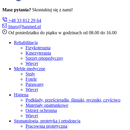
Masz pytania?
Skontaktuj się z nami!
+48 33 812 29 64
biuro@hasmed.pl
Od poniedziałku do piątku w godzinach od 08.00 do 16.00
Rehabilitacja
Fizykoterapia
Kinezyterapia
Sprzęt ortopedyczny
Więcej
Meble medyczne
Stoły
Fotele
Parawany
Więcej
Higiena
Podkłady, prześcieradła, śliniaki, ręczniki, czyściwo
Materiały opatrunkowe
Odzież ochronna
Więcej
Stomatologia, protetyka i ortodoncja
Pracownia protetyczna