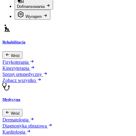
Dofinansowania
Wynajem
Rehabilitacja
Wróć
Fizykoterapia
Kinezyterapia
Sprzęt ortopedyczny
Zobacz wszystko
Medycyna
Wróć
Dermatologia
Diagnostyka obrazowa
Kardiologia