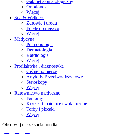
Gabinet stomatologiczny
Ortodoncja
Więcej
Spa & Wellness
Zdrowie i uroda
Fotele do masażu
Więcej
Medycyna
Pulmonologia
Dermatologia
Kardiologia
Więcej
Profilaktyka i diagnostyka
Ciśnieniomierze
Artykuły Przeciwodleżynowe
Stetoskopy
Więcej
Ratownictwo medyczne
Fantomy
Krzesła i materace ewakuacyjne
Torby i plecaki
Więcej
Obserwuj nasze social media