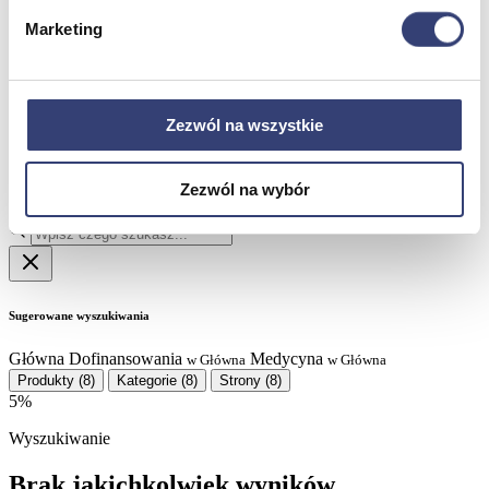
Poznaj Hasmed
Marketing
Nasze marki
Partnerzy
Serwis
Kontakt
Zezwól na wszystkie
Masz pytania?
Skontaktuj się z nami!
+48 33 812 29 64
biuro@hasmed.pl
Zezwól na wybór
Rowery Monark
Innowacyjna siłownia HUR
Robot
rehabilitacyjny
Kosmetyki Weyergans
Suchy hydromasaż
Sugerowane wyszukiwania
Główna
Dofinansowania
Medycyna
w Główna
w Główna
Produkty
(8)
Kategorie
(8)
Strony
(8)
5%
Wyszukiwanie
Brak jakichkolwiek wyników