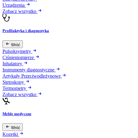
Urządzenia
Zobacz wszystko
Profilaktyka i diagnostyka
Wróć
Pulsoksymetry
Ciśnieniomierze
Inhalatory
Instrumenty diagnostyczne
Artykuły Przeciwodleżynowe
Stetoskopy
Termometry
Zobacz wszystko
Meble medyczne
Wróć
Kozetki