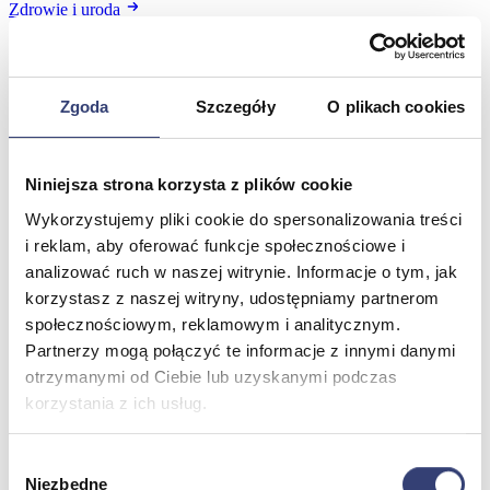
Zdrowie i uroda
Zobacz wszystko
Dofinansowania
Zgoda
Szczegóły
O plikach cookies
Wróć
Dofinansowania
Niniejsza strona korzysta z plików cookie
Zobacz wszystko
Wykorzystujemy pliki cookie do spersonalizowania treści
i reklam, aby oferować funkcje społecznościowe i
Wynajem
analizować ruch w naszej witrynie. Informacje o tym, jak
korzystasz z naszej witryny, udostępniamy partnerom
Wróć
społecznościowym, reklamowym i analitycznym.
Zobacz wszystko
Partnerzy mogą połączyć te informacje z innymi danymi
Aquatizer Testowy
otrzymanymi od Ciebie lub uzyskanymi podczas
Robot rehabilitacyjny ROBERT®
korzystania z ich usług.
Robotyka w rehabilitacji
Dla rehabilitacji
Dla stomatologów
Wybór
Dofinansowania
Filmy
Niezbędne
zgody