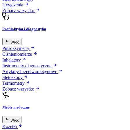
Urządzenia
Zobacz wszystko
Profilaktyka i diagnostyka
Wróć
Pulsoksymetry
Ciśnieniomierze
Inhalatory
Instrumenty diagnostyczne
Artykuły Przeciwodleżynowe
Stetoskopy
Termometry
Zobacz wszystko
Meble medyczne
Wróć
Kozetki