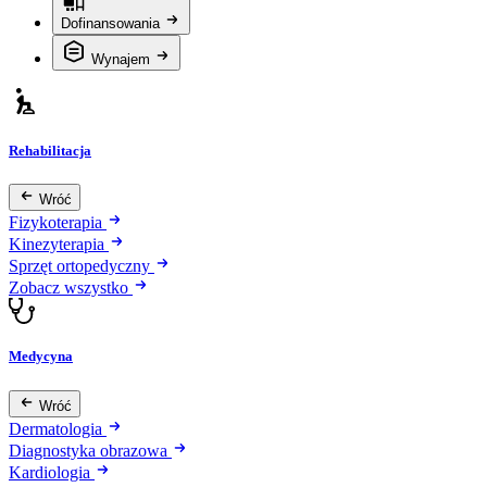
Dofinansowania
Wynajem
Rehabilitacja
Wróć
Fizykoterapia
Kinezyterapia
Sprzęt ortopedyczny
Zobacz wszystko
Medycyna
Wróć
Dermatologia
Diagnostyka obrazowa
Kardiologia