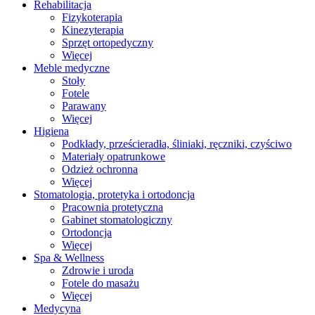
Rehabilitacja
Fizykoterapia
Kinezyterapia
Sprzęt ortopedyczny
Więcej
Meble medyczne
Stoły
Fotele
Parawany
Więcej
Higiena
Podkłady, prześcieradła, śliniaki, ręczniki, czyściwo
Materiały opatrunkowe
Odzież ochronna
Więcej
Stomatologia, protetyka i ortodoncja
Pracownia protetyczna
Gabinet stomatologiczny
Ortodoncja
Więcej
Spa & Wellness
Zdrowie i uroda
Fotele do masażu
Więcej
Medycyna