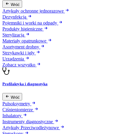
Wróć
Artykuły ochronne jednorazowe
Dezynfekcja
Pojemniki i worki na odpady
Produkty higieniczne
Sterylizacja
Materiały opatrunkowe
Asortyment drobny
Strzykawki i igły
Urządzenia
Zobacz wszystko
Profilaktyka i diagnostyka
Wróć
Pulsoksymetry
Ciśnieniomierze
Inhalatory
Instrumenty diagnostyczne
Artykuły Przeciwodleżynowe
Stetoskopy