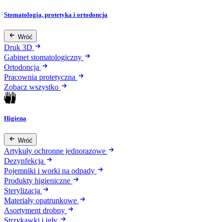
Stomatologia, protetyka i ortodoncja
Wróć
Druk 3D
Gabinet stomatologiczny
Ortodoncja
Pracownia protetyczna
Zobacz wszystko
Higiena
Wróć
Artykuły ochronne jednorazowe
Dezynfekcja
Pojemniki i worki na odpady
Produkty higieniczne
Sterylizacja
Materiały opatrunkowe
Asortyment drobny
Strzykawki i igły