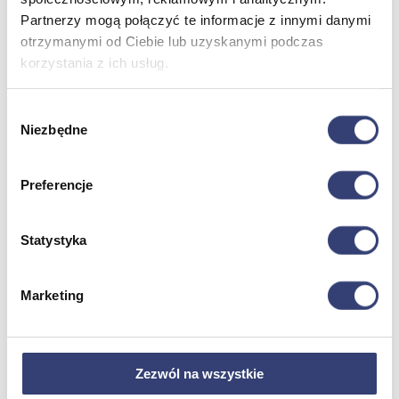
Partnerzy mogą połączyć te informacje z innymi danymi
Dofinansowania
otrzymanymi od Ciebie lub uzyskanymi podczas
korzystania z ich usług.
Wróć
Dofinansowania
Wybór
Zobacz wszystko
Niezbędne
zgody
Wynajem
Preferencje
Wróć
Zobacz wszystko
Statystyka
Aquatizer Testowy
Robot rehabilitacyjny ROBERT®
Robotyka w rehabilitacji
Marketing
Dla rehabilitacji
Dla stomatologów
Dofinansowania
Filmy
Poznaj Hasmed
Zezwól na wszystkie
Nasze marki