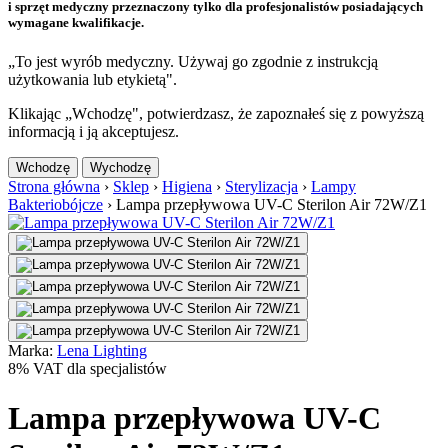
i sprzęt medyczny przeznaczony tylko dla profesjonalistów posiadających
wymagane kwalifikacje.
„To jest wyrób medyczny. Używaj go zgodnie z instrukcją
użytkowania lub etykietą".
Klikając „Wchodzę", potwierdzasz, że zapoznałeś się z powyższą
informacją i ją akceptujesz.
Wchodzę
Wychodzę
Strona główna
›
Sklep
›
Higiena
›
Sterylizacja
›
Lampy
Bakteriobójcze
›
Lampa przepływowa UV-C Sterilon Air 72W/Z1
Marka:
Lena Lighting
8% VAT dla specjalistów
Lampa przepływowa UV-C