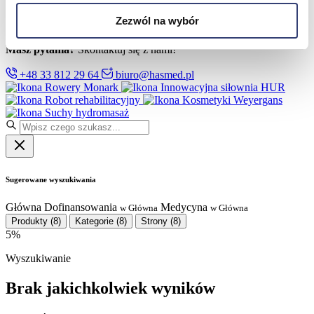
Partnerzy
Serwis
Zezwól na wybór
Kontakt
Masz pytania?
Skontaktuj się z nami!
+48 33 812 29 64
biuro@hasmed.pl
Rowery Monark
Innowacyjna siłownia HUR
Robot rehabilitacyjny
Kosmetyki Weyergans
Suchy hydromasaż
Sugerowane wyszukiwania
Główna
Dofinansowania
Medycyna
w Główna
w Główna
Produkty
(8)
Kategorie
(8)
Strony
(8)
5%
Wyszukiwanie
Brak jakichkolwiek wyników