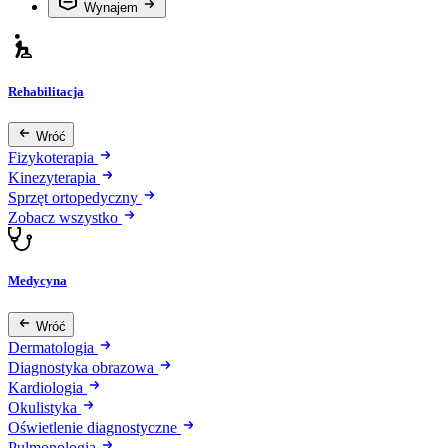
Wynajem
Rehabilitacja
Wróć
Fizykoterapia
Kinezyterapia
Sprzęt ortopedyczny
Zobacz wszystko
Medycyna
Wróć
Dermatologia
Diagnostyka obrazowa
Kardiologia
Okulistyka
Oświetlenie diagnostyczne
Pulmonologia