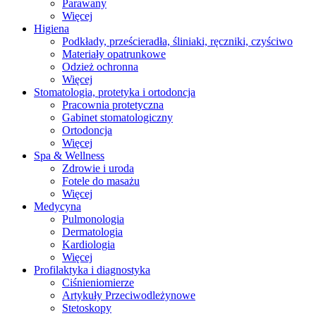
Parawany
Więcej
Higiena
Podkłady, prześcieradła, śliniaki, ręczniki, czyściwo
Materiały opatrunkowe
Odzież ochronna
Więcej
Stomatologia, protetyka i ortodoncja
Pracownia protetyczna
Gabinet stomatologiczny
Ortodoncja
Więcej
Spa & Wellness
Zdrowie i uroda
Fotele do masażu
Więcej
Medycyna
Pulmonologia
Dermatologia
Kardiologia
Więcej
Profilaktyka i diagnostyka
Ciśnieniomierze
Artykuły Przeciwodleżynowe
Stetoskopy