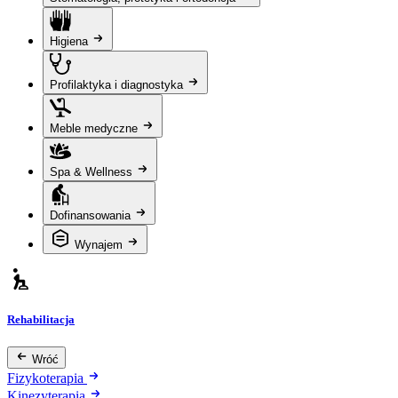
Higiena
Profilaktyka i diagnostyka
Meble medyczne
Spa & Wellness
Dofinansowania
Wynajem
Rehabilitacja
Wróć
Fizykoterapia
Kinezyterapia