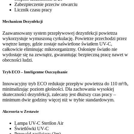
Zabezpieczenie przeciw otwarciu
Licznik czasu pracy
Mechanizm Dezynfekcji
Zaawansowany system przepływowej dezynfekcji powietrza
wykorzystuje wymuszoną cyrkulację. Powietrze przechodzi przez
wnętrze lampy, gdzie zostaje naświetlone światłem UV-C,
całkowicie eliminując mikroorganizmy. Osłonięte światło nie
wydostaje się na zewnątrz, gwarantując bezpieczną pracę nawet w
obecności ludzi.
Tryb ECO – Inteligentne Oszczędzanie
Innowacyjny tryb ECO redukuje przepływ powietrza do 110 m³/h,
minimalizując poziom głośności. Dla zachowania wysokiej
skuteczności dezynfekcji, zalecany jest dłuższy czas pracy –
minimum dwie godziny więcej niż w trybie standardowym.
Akcesoria w Zestawie
Lampa UV-C Sterilon Air
Świetlówki UV-C
Przewód zasilający (3m)