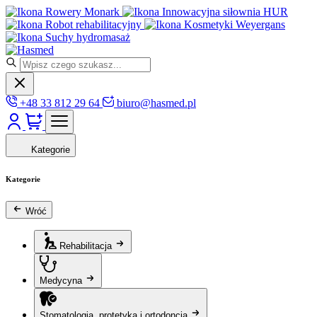
Rowery Monark
Innowacyjna siłownia HUR
Robot rehabilitacyjny
Kosmetyki Weyergans
Suchy hydromasaż
+48 33 812 29 64
biuro@hasmed.pl
Kategorie
Kategorie
Wróć
Rehabilitacja
Medycyna
Stomatologia, protetyka i ortodoncja