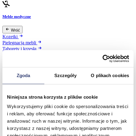
Meble medyczne
Wróć
Kozetki
Pielęgnacja mebli
Taborety i krzesła
Stoły
Parawany
Fotele
Zobacz wszystko
Zgoda
Szczegóły
O plikach cookies
Spa & Wellness
Niniejsza strona korzysta z plików cookie
Wróć
Wykorzystujemy pliki cookie do spersonalizowania treści
Fotele do masażu
i reklam, aby oferować funkcje społecznościowe i
Urządzenia
analizować ruch w naszej witrynie. Informacje o tym, jak
Zdrowie i uroda
korzystasz z naszej witryny, udostępniamy partnerom
Zobacz wszystko
społecznościowym, reklamowym i analitycznym.