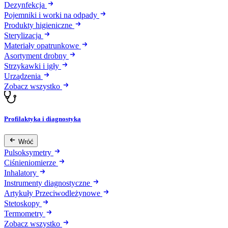
Dezynfekcja
Pojemniki i worki na odpady
Produkty higieniczne
Sterylizacja
Materiały opatrunkowe
Asortyment drobny
Strzykawki i igły
Urządzenia
Zobacz wszystko
Profilaktyka i diagnostyka
Wróć
Pulsoksymetry
Ciśnieniomierze
Inhalatory
Instrumenty diagnostyczne
Artykuły Przeciwodleżynowe
Stetoskopy
Termometry
Zobacz wszystko