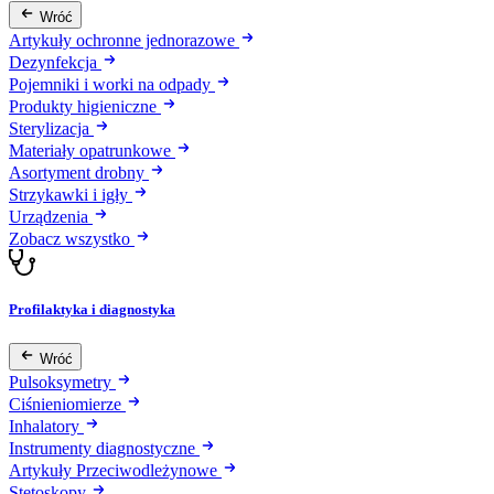
Wróć
Artykuły ochronne jednorazowe
Dezynfekcja
Pojemniki i worki na odpady
Produkty higieniczne
Sterylizacja
Materiały opatrunkowe
Asortyment drobny
Strzykawki i igły
Urządzenia
Zobacz wszystko
Profilaktyka i diagnostyka
Wróć
Pulsoksymetry
Ciśnieniomierze
Inhalatory
Instrumenty diagnostyczne
Artykuły Przeciwodleżynowe
Stetoskopy