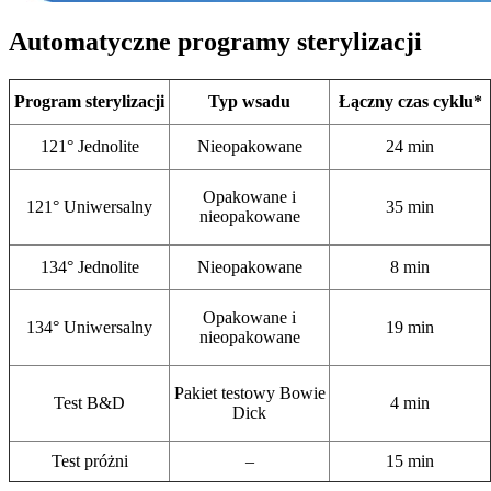
Automatyczne programy sterylizacji
Program sterylizacji
Typ wsadu
Łączny czas cyklu*
121° Jednolite
Nieopakowane
24 min
Opakowane i
121° Uniwersalny
35 min
nieopakowane
134° Jednolite
Nieopakowane
8 min
Opakowane i
134° Uniwersalny
19 min
nieopakowane
Pakiet testowy Bowie
Test B&D
4 min
Dick
Test próżni
–
15 min