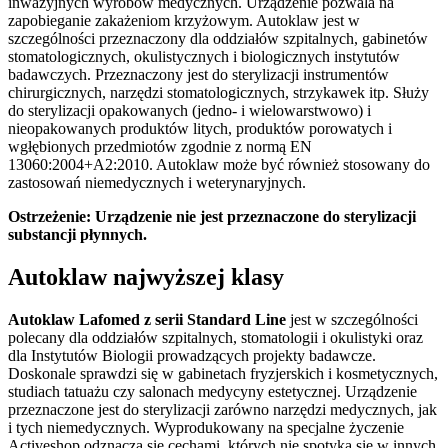
inwazyjnych wyrobów medycznych. Urządzenie pozwala na
zapobieganie zakażeniom krzyżowym. Autoklaw jest w
szczególności przeznaczony dla oddziałów szpitalnych, gabinetów
stomatologicznych, okulistycznych i biologicznych instytutów
badawczych. Przeznaczony jest do sterylizacji instrumentów
chirurgicznych, narzędzi stomatologicznych, strzykawek itp. Służy
do sterylizacji opakowanych (jedno- i wielowarstwowo) i
nieopakowanych produktów litych, produktów porowatych i
wgłębionych przedmiotów zgodnie z normą EN
13060:2004+A2:2010. Autoklaw może być również stosowany do
zastosowań niemedycznych i weterynaryjnych.
Ostrzeżenie: Urządzenie nie jest przeznaczone do sterylizacji
substancji płynnych.
Autoklaw najwyższej klasy
Autoklaw Lafomed z serii Standard Line
jest w szczególności
polecany dla oddziałów szpitalnych, stomatologii i okulistyki oraz
dla Instytutów Biologii prowadzących projekty badawcze.
Doskonale sprawdzi się w gabinetach fryzjerskich i kosmetycznych,
studiach tatuażu czy salonach medycyny estetycznej. Urządzenie
przeznaczone jest do sterylizacji zarówno narzędzi medycznych, jak
i tych niemedycznych. Wyprodukowany na specjalne życzenie
Activeshop odznacza się cechami, których nie spotyka się w innych