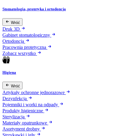
Stomatologia, protetyka i ortodoncja
Wróć
Druk 3D
Gabinet stomatologiczny
Ortodoncja
Pracownia protetyczna
Zobacz wszystko
Higiena
Wróć
Artykuły ochronne jednorazowe
Dezynfekcja
Pojemniki i worki na odpady
Produkty higieniczne
Sterylizacja
Materiały opatrunkowe
Asortyment drobny
Strzykawki i igły