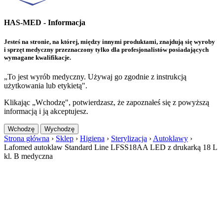
HAS-MED - Informacja
Jesteś na stronie, na której, między innymi produktami, znajdują się wyroby
i sprzęt medyczny przeznaczony tylko dla profesjonalistów posiadających
wymagane kwalifikacje.
„To jest wyrób medyczny. Używaj go zgodnie z instrukcją
użytkowania lub etykietą".
Klikając „Wchodzę", potwierdzasz, że zapoznałeś się z powyższą
informacją i ją akceptujesz.
Wchodzę
Wychodzę
Strona główna
›
Sklep
›
Higiena
›
Sterylizacja
›
Autoklawy
›
Lafomed autoklaw Standard Line LFSS18AA LED z drukarką 18 L
kl. B medyczna