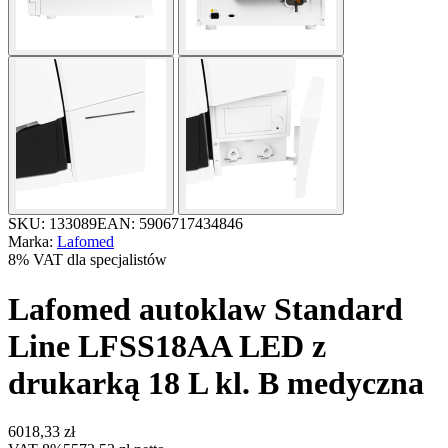
SKU: 133089
EAN: 5906717434846
Marka:
Lafomed
8% VAT dla specjalistów
Lafomed autoklaw Standard
Line LFSS18AA LED z
drukarką 18 L kl. B medyczna
6018,33
zł