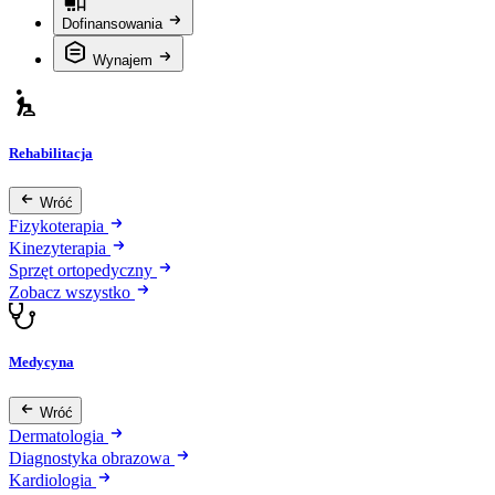
Dofinansowania
Wynajem
Rehabilitacja
Wróć
Fizykoterapia
Kinezyterapia
Sprzęt ortopedyczny
Zobacz wszystko
Medycyna
Wróć
Dermatologia
Diagnostyka obrazowa
Kardiologia