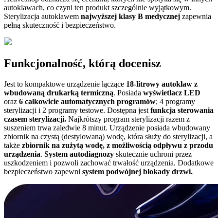
autoklawach, co czyni ten produkt szczególnie wyjątkowym.
Sterylizacja autoklawem
najwyższej klasy B
medycznej
zapewnia
pełną skuteczność i bezpieczeństwo.
Funkcjonalność, którą docenisz
Jest to kompaktowe urządzenie łączące
18-litrowy
autoklaw z
wbudowaną drukarką termiczną
. Posiada
wyświetlacz LED
oraz
6 całkowicie automatycznych programów
; 4 programy
sterylizacji i 2 programy testowe. Dostępna jest
funkcja sterowania
czasem sterylizacji.
Najkrótszy program sterylizacji razem z
suszeniem trwa zaledwie 8 minut. Urządzenie posiada wbudowany
zbiornik na czystą (destylowaną) wodę, która służy do sterylizacji, a
także
zbiornik na zużytą wodę, z możliwością odpływu z przodu
urządzenia
.
System autodiagnozy
skutecznie uchroni przez
uszkodzeniem i pozwoli zachować trwałość urządzenia. Dodatkowe
bezpieczeństwo zapewni
system podwójnej blokady drzwi.