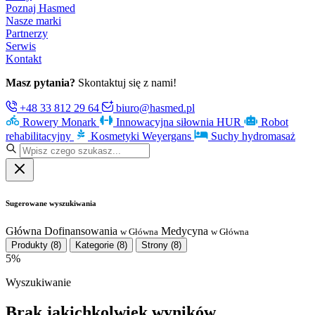
Poznaj Hasmed
Nasze marki
Partnerzy
Serwis
Kontakt
Masz pytania?
Skontaktuj się z nami!
+48 33 812 29 64
biuro@hasmed.pl
Rowery Monark
Innowacyjna siłownia HUR
Robot
rehabilitacyjny
Kosmetyki Weyergans
Suchy hydromasaż
Sugerowane wyszukiwania
Główna
Dofinansowania
Medycyna
w Główna
w Główna
Produkty
(8)
Kategorie
(8)
Strony
(8)
5%
Wyszukiwanie
Brak jakichkolwiek wyników