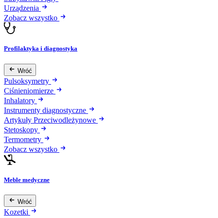
Urządzenia
Zobacz wszystko
Profilaktyka i diagnostyka
Wróć
Pulsoksymetry
Ciśnieniomierze
Inhalatory
Instrumenty diagnostyczne
Artykuły Przeciwodleżynowe
Stetoskopy
Termometry
Zobacz wszystko
Meble medyczne
Wróć
Kozetki