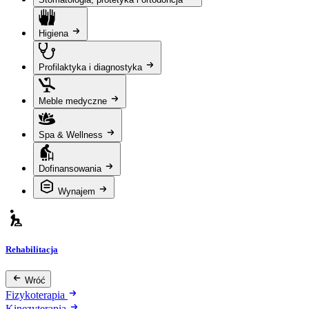
Higiena
Profilaktyka i diagnostyka
Meble medyczne
Spa & Wellness
Dofinansowania
Wynajem
Rehabilitacja
Wróć
Fizykoterapia
Kinezyterapia