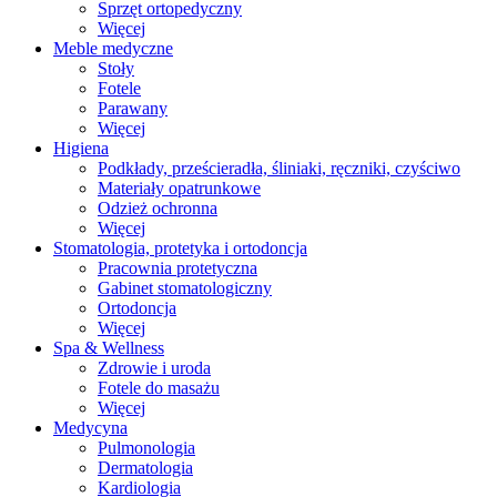
Sprzęt ortopedyczny
Więcej
Meble medyczne
Stoły
Fotele
Parawany
Więcej
Higiena
Podkłady, prześcieradła, śliniaki, ręczniki, czyściwo
Materiały opatrunkowe
Odzież ochronna
Więcej
Stomatologia, protetyka i ortodoncja
Pracownia protetyczna
Gabinet stomatologiczny
Ortodoncja
Więcej
Spa & Wellness
Zdrowie i uroda
Fotele do masażu
Więcej
Medycyna
Pulmonologia
Dermatologia
Kardiologia