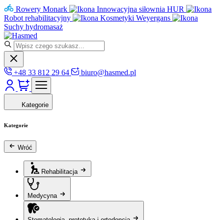
Rowery Monark
Innowacyjna siłownia HUR
Robot rehabilitacyjny
Kosmetyki Weyergans
Suchy hydromasaż
+48 33 812 29 64
biuro@hasmed.pl
Kategorie
Kategorie
Wróć
Rehabilitacja
Medycyna
Stomatologia, protetyka i ortodoncja