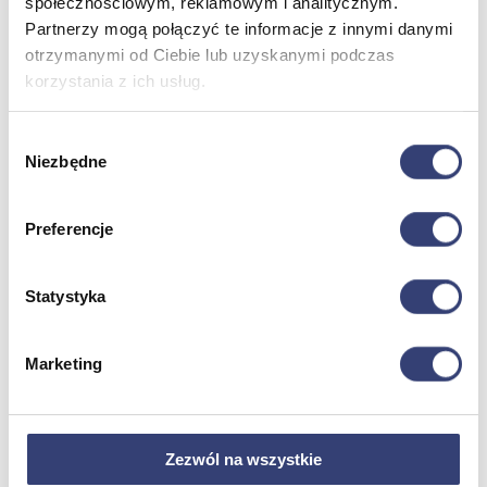
społecznościowym, reklamowym i analitycznym.
Partnerzy mogą połączyć te informacje z innymi danymi
Dofinansowania
otrzymanymi od Ciebie lub uzyskanymi podczas
korzystania z ich usług.
Wróć
Dofinansowania
Wybór
Zobacz wszystko
Niezbędne
zgody
Wynajem
Preferencje
Wróć
Zobacz wszystko
Statystyka
Aquatizer Testowy
Robot rehabilitacyjny ROBERT®
Robotyka w rehabilitacji
Marketing
Dla rehabilitacji
Dla stomatologów
Dofinansowania
Filmy
Poznaj Hasmed
Zezwól na wszystkie
Nasze marki