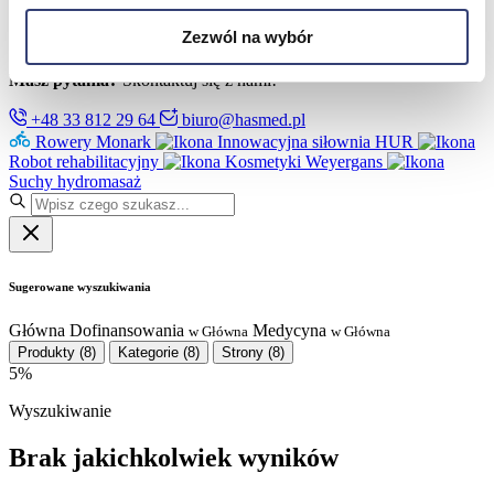
Partnerzy
Serwis
Zezwól na wybór
Kontakt
Masz pytania?
Skontaktuj się z nami!
+48 33 812 29 64
biuro@hasmed.pl
Rowery Monark
Innowacyjna siłownia HUR
Robot rehabilitacyjny
Kosmetyki Weyergans
Suchy hydromasaż
Sugerowane wyszukiwania
Główna
Dofinansowania
Medycyna
w Główna
w Główna
Produkty
(8)
Kategorie
(8)
Strony
(8)
5%
Wyszukiwanie
Brak jakichkolwiek wyników