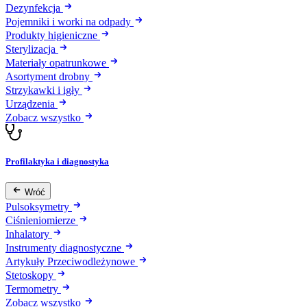
Dezynfekcja
Pojemniki i worki na odpady
Produkty higieniczne
Sterylizacja
Materiały opatrunkowe
Asortyment drobny
Strzykawki i igły
Urządzenia
Zobacz wszystko
Profilaktyka i diagnostyka
Wróć
Pulsoksymetry
Ciśnieniomierze
Inhalatory
Instrumenty diagnostyczne
Artykuły Przeciwodleżynowe
Stetoskopy
Termometry
Zobacz wszystko