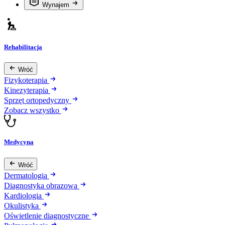
Wynajem
Rehabilitacja
Wróć
Fizykoterapia
Kinezyterapia
Sprzęt ortopedyczny
Zobacz wszystko
Medycyna
Wróć
Dermatologia
Diagnostyka obrazowa
Kardiologia
Okulistyka
Oświetlenie diagnostyczne