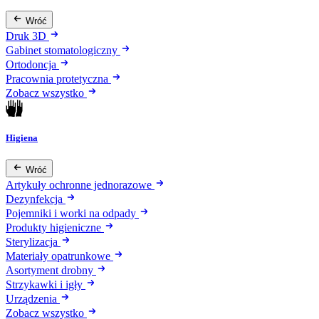
Wróć
Druk 3D
Gabinet stomatologiczny
Ortodoncja
Pracownia protetyczna
Zobacz wszystko
Higiena
Wróć
Artykuły ochronne jednorazowe
Dezynfekcja
Pojemniki i worki na odpady
Produkty higieniczne
Sterylizacja
Materiały opatrunkowe
Asortyment drobny
Strzykawki i igły
Urządzenia
Zobacz wszystko