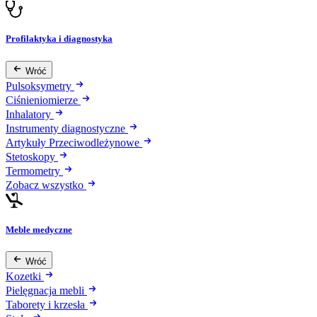
Profilaktyka i diagnostyka
Wróć
Pulsoksymetry
Ciśnieniomierze
Inhalatory
Instrumenty diagnostyczne
Artykuły Przeciwodleżynowe
Stetoskopy
Termometry
Zobacz wszystko
Meble medyczne
Wróć
Kozetki
Pielęgnacja mebli
Taborety i krzesła