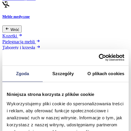
Meble medyczne
Wróć
Kozetki
Pielęgnacja mebli
Taborety i krzesła
Stoły
Parawany
Fotele
Zobacz wszystko
Zgoda
Szczegóły
O plikach cookies
Spa & Wellness
Niniejsza strona korzysta z plików cookie
Wróć
Wykorzystujemy pliki cookie do spersonalizowania treści
Fotele do masażu
i reklam, aby oferować funkcje społecznościowe i
Urządzenia
analizować ruch w naszej witrynie. Informacje o tym, jak
Zdrowie i uroda
korzystasz z naszej witryny, udostępniamy partnerom
Zobacz wszystko