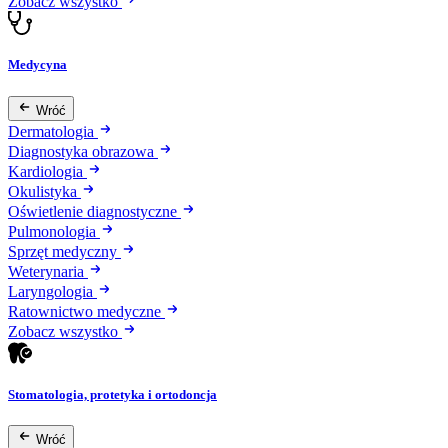
Zobacz wszystko
Medycyna
Wróć
Dermatologia
Diagnostyka obrazowa
Kardiologia
Okulistyka
Oświetlenie diagnostyczne
Pulmonologia
Sprzęt medyczny
Weterynaria
Laryngologia
Ratownictwo medyczne
Zobacz wszystko
Stomatologia, protetyka i ortodoncja
Wróć