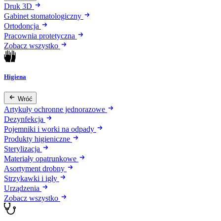
Druk 3D
Gabinet stomatologiczny
Ortodoncja
Pracownia protetyczna
Zobacz wszystko
Higiena
Wróć
Artykuły ochronne jednorazowe
Dezynfekcja
Pojemniki i worki na odpady
Produkty higieniczne
Sterylizacja
Materiały opatrunkowe
Asortyment drobny
Strzykawki i igły
Urządzenia
Zobacz wszystko