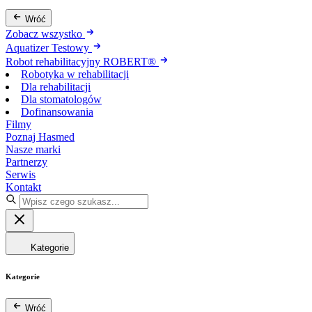
Wróć
Zobacz wszystko
Aquatizer Testowy
Robot rehabilitacyjny ROBERT®
Robotyka w rehabilitacji
Dla rehabilitacji
Dla stomatologów
Dofinansowania
Filmy
Poznaj Hasmed
Nasze marki
Partnerzy
Serwis
Kontakt
Kategorie
Kategorie
Wróć