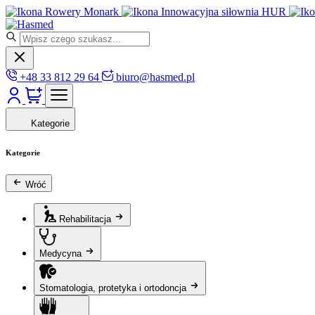
Rowery Monark
Innowacyjna siłownia HUR
+48 33 812 29 64
biuro@hasmed.pl
Kategorie
Kategorie
Wróć
Rehabilitacja
Medycyna
Stomatologia, protetyka i ortodoncja