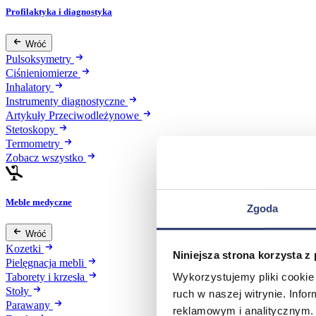
Profilaktyka i diagnostyka
Wróć
Pulsoksymetry
Ciśnieniomierze
Inhalatory
Instrumenty diagnostyczne
Artykuły Przeciwodleżynowe
Stetoskopy
Termometry
Zobacz wszystko
Meble medyczne
Zgoda
Wróć
Kozetki
Niniejsza strona korzysta z
Pielęgnacja mebli
Wykorzystujemy pliki cookie 
Taborety i krzesła
Stoły
ruch w naszej witrynie. Inf
Parawany
reklamowym i analitycznym. 