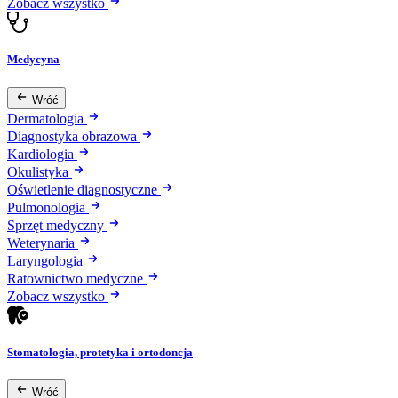
Zobacz wszystko
Medycyna
Wróć
Dermatologia
Diagnostyka obrazowa
Kardiologia
Okulistyka
Oświetlenie diagnostyczne
Pulmonologia
Sprzęt medyczny
Weterynaria
Laryngologia
Ratownictwo medyczne
Zobacz wszystko
Stomatologia, protetyka i ortodoncja
Wróć