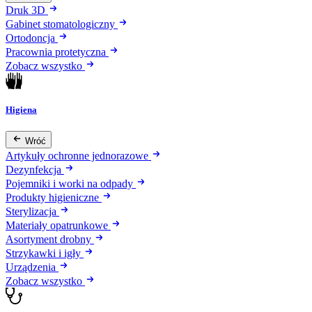
Druk 3D
Gabinet stomatologiczny
Ortodoncja
Pracownia protetyczna
Zobacz wszystko
Higiena
Wróć
Artykuły ochronne jednorazowe
Dezynfekcja
Pojemniki i worki na odpady
Produkty higieniczne
Sterylizacja
Materiały opatrunkowe
Asortyment drobny
Strzykawki i igły
Urządzenia
Zobacz wszystko