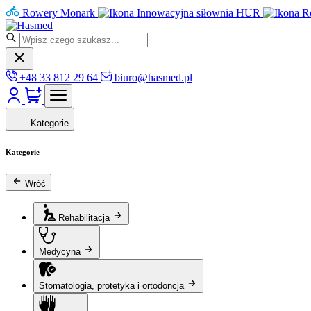
Rowery Monark
Innowacyjna siłownia HUR
R
+48 33 812 29 64
biuro@hasmed.pl
Kategorie
Kategorie
Wróć
Rehabilitacja
Medycyna
Stomatologia, protetyka i ortodoncja