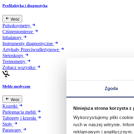
Profilaktyka i diagnostyka
Wróć
Pulsoksymetry
Ciśnieniomierze
Inhalatory
Instrumenty diagnostyczne
Artykuły Przeciwodleżynowe
Stetoskopy
Termometry
Zobacz wszystko
Meble medyczne
Zgoda
Wróć
Kozetki
Niniejsza strona korzysta z
Pielęgnacja mebli
Wykorzystujemy pliki cookie 
Taborety i krzesła
Stoły
ruch w naszej witrynie. Inf
Parawany
reklamowym i analitycznym. 