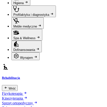
Higiena
Profilaktyka i diagnostyka
Meble medyczne
Spa & Wellness
Dofinansowania
Wynajem
Rehabilitacja
Wróć
Fizykoterapia
Kinezyterapia
Sprzęt ortopedyczny