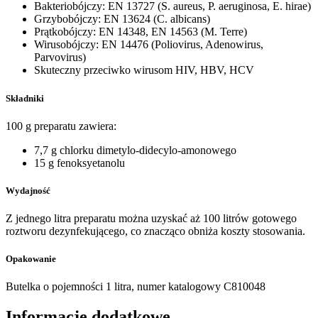
Bakteriobójczy: EN 13727 (S. aureus, P. aeruginosa, E. hirae)
Grzybobójczy: EN 13624 (C. albicans)
Prątkobójczy: EN 14348, EN 14563 (M. Terre)
Wirusobójczy: EN 14476 (Poliovirus, Adenowirus,
Parvovirus)
Skuteczny przeciwko wirusom HIV, HBV, HCV
Składniki
100 g preparatu zawiera:
7,7 g chlorku dimetylo-didecylo-amonowego
15 g fenoksyetanolu
Wydajność
Z jednego litra preparatu można uzyskać aż 100 litrów gotowego
roztworu dezynfekującego, co znacząco obniża koszty stosowania.
Opakowanie
Butelka o pojemności 1 litra, numer katalogowy C810048
Informacje dodatkowe