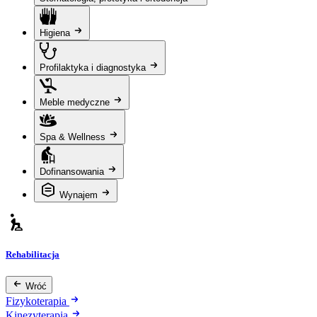
Higiena
Profilaktyka i diagnostyka
Meble medyczne
Spa & Wellness
Dofinansowania
Wynajem
Rehabilitacja
Wróć
Fizykoterapia
Kinezyterapia