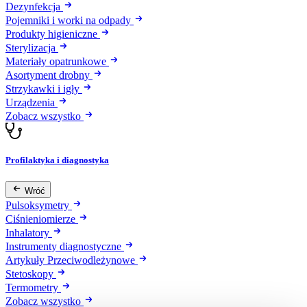
Dezynfekcja
Pojemniki i worki na odpady
Produkty higieniczne
Sterylizacja
Materiały opatrunkowe
Asortyment drobny
Strzykawki i igły
Urządzenia
Zobacz wszystko
Profilaktyka i diagnostyka
Wróć
Pulsoksymetry
Ciśnieniomierze
Inhalatory
Instrumenty diagnostyczne
Artykuły Przeciwodleżynowe
Stetoskopy
Termometry
Zobacz wszystko