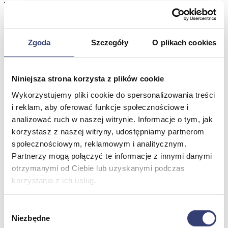
Meble medyczne
Zgoda
Szczegóły
O plikach cookies
Wróć
Kozetki
Pielęgnacja mebli
Niniejsza strona korzysta z plików cookie
Taborety i krzesła
Stoły
Wykorzystujemy pliki cookie do spersonalizowania treści
Parawany
i reklam, aby oferować funkcje społecznościowe i
Fotele
analizować ruch w naszej witrynie. Informacje o tym, jak
Zobacz wszystko
korzystasz z naszej witryny, udostępniamy partnerom
społecznościowym, reklamowym i analitycznym.
Spa & Wellness
Partnerzy mogą połączyć te informacje z innymi danymi
otrzymanymi od Ciebie lub uzyskanymi podczas
Wróć
korzystania z ich usług.
Fotele do masażu
Urządzenia
Wybór
Zdrowie i uroda
Niezbędne
Zobacz wszystko
zgody