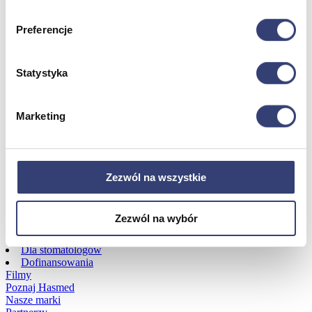
Preferencje
Dofinansowania
Wróć
Statystyka
Dofinansowania
Zobacz wszystko
Marketing
Wynajem
Wróć
Zezwól na wszystkie
Zobacz wszystko
Aquatizer Testowy
Robot rehabilitacyjny ROBERT®
Zezwól na wybór
Robotyka w rehabilitacji
Dla rehabilitacji
Dla stomatologów
Dofinansowania
Filmy
Poznaj Hasmed
Nasze marki