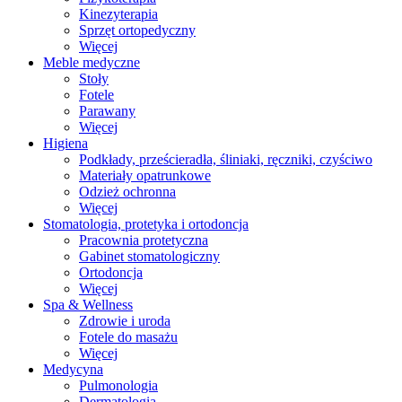
Kinezyterapia
Sprzęt ortopedyczny
Więcej
Meble medyczne
Stoły
Fotele
Parawany
Więcej
Higiena
Podkłady, prześcieradła, śliniaki, ręczniki, czyściwo
Materiały opatrunkowe
Odzież ochronna
Więcej
Stomatologia, protetyka i ortodoncja
Pracownia protetyczna
Gabinet stomatologiczny
Ortodoncja
Więcej
Spa & Wellness
Zdrowie i uroda
Fotele do masażu
Więcej
Medycyna
Pulmonologia
Dermatologia