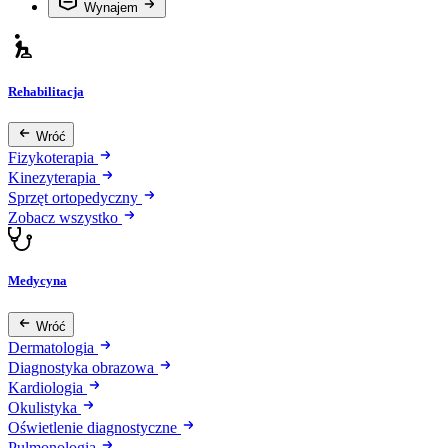
Wynajem
Rehabilitacja
Wróć
Fizykoterapia
Kinezyterapia
Sprzęt ortopedyczny
Zobacz wszystko
Medycyna
Wróć
Dermatologia
Diagnostyka obrazowa
Kardiologia
Okulistyka
Oświetlenie diagnostyczne
Pulmonologia