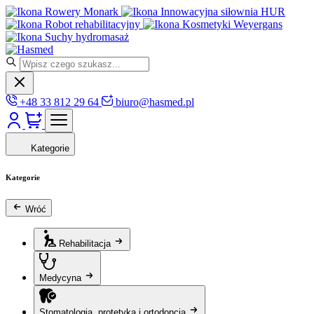
Rowery Monark
Innowacyjna siłownia HUR
Robot rehabilitacyjny
Kosmetyki Weyergans
Suchy hydromasaż
+48 33 812 29 64
biuro@hasmed.pl
Kategorie
Kategorie
Wróć
Rehabilitacja
Medycyna
Stomatologia, protetyka i ortodoncja