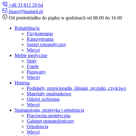
+48 33 812 29 64
biuro@hasmed.pl
Od poniedziałku do piątku w godzinach od 08.00 do 16.00
Rehabilitacja
Fizykoterapia
Kinezyterapia
Sprzęt ortopedyczny
Więcej
Meble medyczne
Stoły
Fotele
Parawany
Więcej
Higiena
Podkłady, prześcieradła, śliniaki, ręczniki, czyściwo
Materiały opatrunkowe
Odzież ochronna
Więcej
Stomatologia, protetyka i ortodoncja
Pracownia protetyczna
Gabinet stomatologiczny
Ortodoncja
Więcej