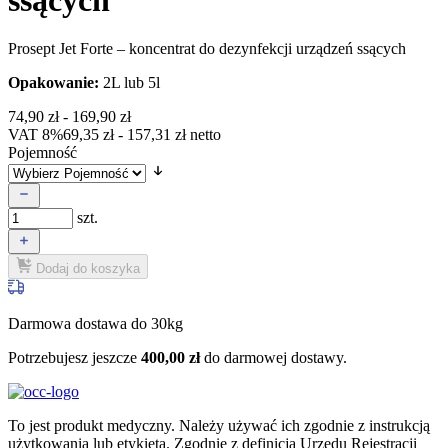
Prosept Jet Forte – koncentrat do dezynfekcji urządzeń ssących
Opakowanie:
2L lub 5l
74,90
zł
-
169,90
zł
VAT 8%
69,35
zł
-
157,31
zł
netto
Pojemność
szt.
Dodaj do koszyka
Darmowa dostawa do 30kg
Potrzebujesz jeszcze
400,00
zł
do darmowej dostawy.
To jest produkt medyczny.
Należy używać ich zgodnie z instrukcją
użytkowania lub etykietą. Zgodnie z definicją Urzędu Rejestracji