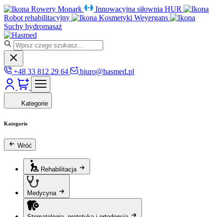
Rowery Monark
Innowacyjna siłownia HUR
Robot rehabilitacyjny
Kosmetyki Weyergans
Suchy hydromasaż
+48 33 812 29 64
biuro@hasmed.pl
Kategorie
Kategorie
Wróć
Rehabilitacja
Medycyna
Stomatologia, protetyka i ortodoncja