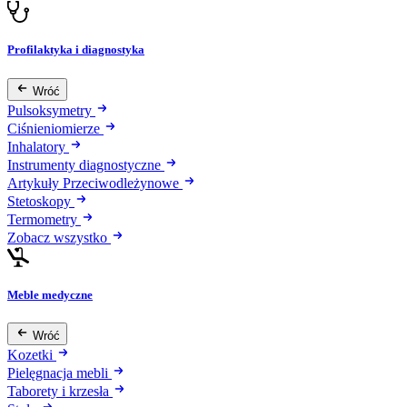
Profilaktyka i diagnostyka
Wróć
Pulsoksymetry
Ciśnieniomierze
Inhalatory
Instrumenty diagnostyczne
Artykuły Przeciwodleżynowe
Stetoskopy
Termometry
Zobacz wszystko
Meble medyczne
Wróć
Kozetki
Pielęgnacja mebli
Taborety i krzesła