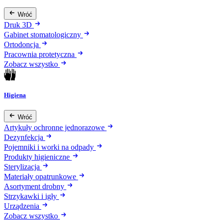
Wróć
Druk 3D
Gabinet stomatologiczny
Ortodoncja
Pracownia protetyczna
Zobacz wszystko
Higiena
Wróć
Artykuły ochronne jednorazowe
Dezynfekcja
Pojemniki i worki na odpady
Produkty higieniczne
Sterylizacja
Materiały opatrunkowe
Asortyment drobny
Strzykawki i igły
Urządzenia
Zobacz wszystko