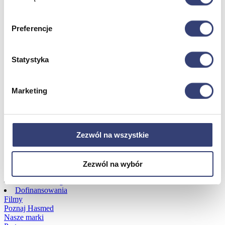
Dofinansowania
Preferencje
Wróć
Dofinansowania
Statystyka
Zobacz wszystko
Marketing
Wynajem
Wróć
Zobacz wszystko
Zezwól na wszystkie
Aquatizer Testowy
Robot rehabilitacyjny ROBERT®
Robotyka w rehabilitacji
Zezwól na wybór
Dla rehabilitacji
Dla stomatologów
Dofinansowania
Filmy
Poznaj Hasmed
Nasze marki