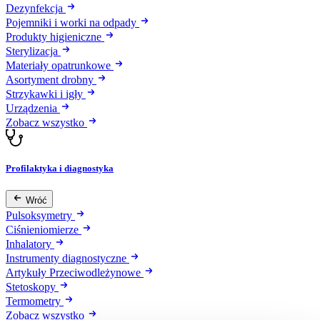
Dezynfekcja
Pojemniki i worki na odpady
Produkty higieniczne
Sterylizacja
Materiały opatrunkowe
Asortyment drobny
Strzykawki i igły
Urządzenia
Zobacz wszystko
Profilaktyka i diagnostyka
Wróć
Pulsoksymetry
Ciśnieniomierze
Inhalatory
Instrumenty diagnostyczne
Artykuły Przeciwodleżynowe
Stetoskopy
Termometry
Zobacz wszystko