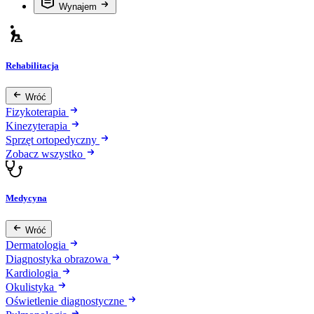
Wynajem
Rehabilitacja
Wróć
Fizykoterapia
Kinezyterapia
Sprzęt ortopedyczny
Zobacz wszystko
Medycyna
Wróć
Dermatologia
Diagnostyka obrazowa
Kardiologia
Okulistyka
Oświetlenie diagnostyczne