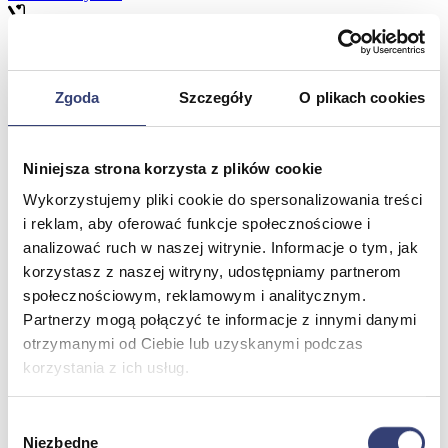
Meble medyczne
Zgoda
Szczegóły
O plikach cookies
Wróć
Kozetki
Pielęgnacja mebli
Taborety i krzesła
Niniejsza strona korzysta z plików cookie
Stoły
Wykorzystujemy pliki cookie do spersonalizowania treści
Parawany
Fotele
i reklam, aby oferować funkcje społecznościowe i
Zobacz wszystko
analizować ruch w naszej witrynie. Informacje o tym, jak
korzystasz z naszej witryny, udostępniamy partnerom
społecznościowym, reklamowym i analitycznym.
Spa & Wellness
Partnerzy mogą połączyć te informacje z innymi danymi
otrzymanymi od Ciebie lub uzyskanymi podczas
Wróć
korzystania z ich usług.
Fotele do masażu
Urządzenia
Zdrowie i uroda
Wybór
Zobacz wszystko
Niezbędne
zgody