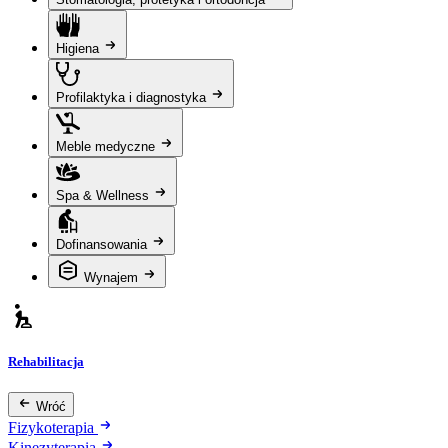
Higiena
Profilaktyka i diagnostyka
Meble medyczne
Spa & Wellness
Dofinansowania
Wynajem
Rehabilitacja
Wróć
Fizykoterapia
Kinezyterapia