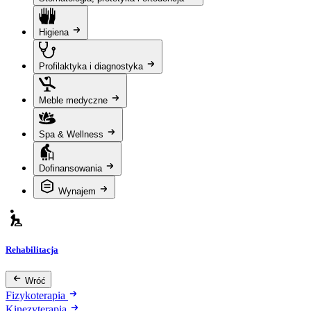
Higiena
Profilaktyka i diagnostyka
Meble medyczne
Spa & Wellness
Dofinansowania
Wynajem
Rehabilitacja
Wróć
Fizykoterapia
Kinezyterapia