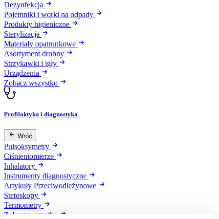
Dezynfekcja
Pojemniki i worki na odpady
Produkty higieniczne
Sterylizacja
Materiały opatrunkowe
Asortyment drobny
Strzykawki i igły
Urządzenia
Zobacz wszystko
Profilaktyka i diagnostyka
Wróć
Pulsoksymetry
Ciśnieniomierze
Inhalatory
Instrumenty diagnostyczne
Artykuły Przeciwodleżynowe
Stetoskopy
Termometry
Zobacz wszystko