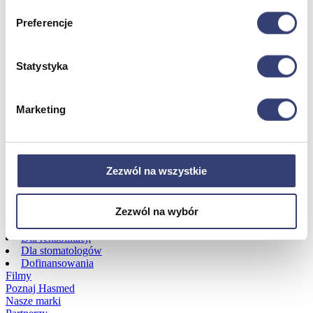
Preferencje
Dofinansowania
Wróć
Statystyka
Dofinansowania
Zobacz wszystko
Marketing
Wynajem
Zezwól na wszystkie
Wróć
Zobacz wszystko
Aquatizer Testowy
Zezwól na wybór
Robot rehabilitacyjny ROBERT®
Robotyka w rehabilitacji
Dla rehabilitacji
Dla stomatologów
Dofinansowania
Filmy
Poznaj Hasmed
Nasze marki