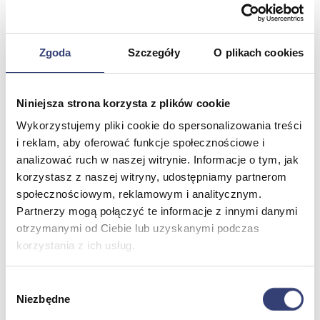
Meble medyczne
Zgoda
Szczegóły
O plikach cookies
Wróć
Kozetki
Pielęgnacja mebli
Niniejsza strona korzysta z plików cookie
Taborety i krzesła
Wykorzystujemy pliki cookie do spersonalizowania treści
Stoły
i reklam, aby oferować funkcje społecznościowe i
Parawany
Fotele
analizować ruch w naszej witrynie. Informacje o tym, jak
Zobacz wszystko
korzystasz z naszej witryny, udostępniamy partnerom
społecznościowym, reklamowym i analitycznym.
Partnerzy mogą połączyć te informacje z innymi danymi
Spa & Wellness
otrzymanymi od Ciebie lub uzyskanymi podczas
korzystania z ich usług.
Wróć
Fotele do masażu
Urządzenia
Wybór
Zdrowie i uroda
Niezbędne
zgody
Zobacz wszystko