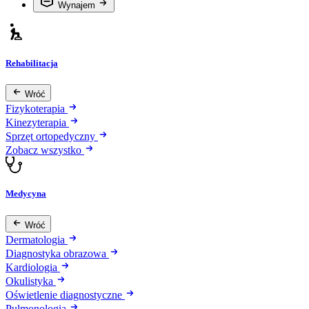
Wynajem
Rehabilitacja
Wróć
Fizykoterapia
Kinezyterapia
Sprzęt ortopedyczny
Zobacz wszystko
Medycyna
Wróć
Dermatologia
Diagnostyka obrazowa
Kardiologia
Okulistyka
Oświetlenie diagnostyczne
Pulmonologia