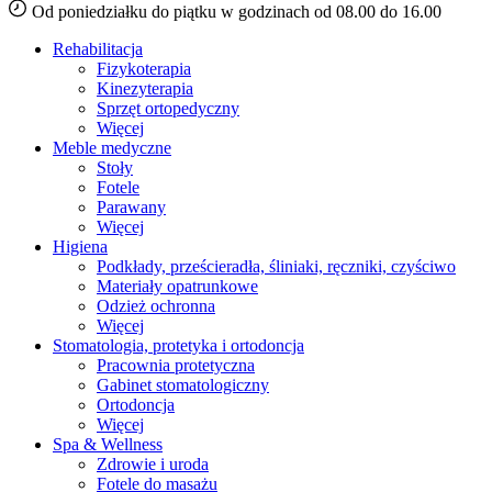
Od poniedziałku do piątku w godzinach od 08.00 do 16.00
Rehabilitacja
Fizykoterapia
Kinezyterapia
Sprzęt ortopedyczny
Więcej
Meble medyczne
Stoły
Fotele
Parawany
Więcej
Higiena
Podkłady, prześcieradła, śliniaki, ręczniki, czyściwo
Materiały opatrunkowe
Odzież ochronna
Więcej
Stomatologia, protetyka i ortodoncja
Pracownia protetyczna
Gabinet stomatologiczny
Ortodoncja
Więcej
Spa & Wellness
Zdrowie i uroda
Fotele do masażu