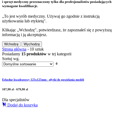
i sprzęt medyczny przeznaczony tylko dla profesjonalistów posiadających
wymagane kwalifikacje.
„To jest wyrób medyczny. Używaj go zgodnie z instrukcją
użytkowania lub etykietą".
Klikając „Wchodzę", potwierdzasz, że zapoznałeś się z powyższą
informacją i ją akceptujesz.
Wchodzę
Wychodzę
Strona główna
›
10 sztuk
Posiadamy
15 produktów
w tej kategorii
Sortuj wg.
Erkodur kwadratowy 125x125mm - płytki do powielania modeli
107,90
zł
-
679,90
zł
Dla specjalistów
Dodaj do koszyka