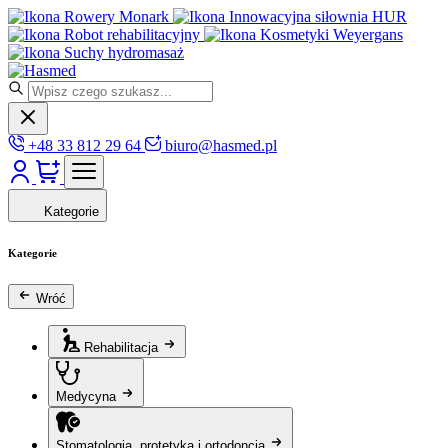
Rowery Monark
Innowacyjna siłownia HUR
Robot rehabilitacyjny
Kosmetyki Weyergans
Suchy hydromasaż
+48 33 812 29 64
biuro@hasmed.pl
Kategorie
Kategorie
Wróć
Rehabilitacja
Medycyna
Stomatologia, protetyka i ortodoncja