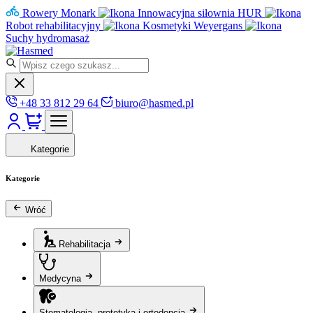
Rowery Monark
Innowacyjna siłownia HUR
Robot rehabilitacyjny
Kosmetyki Weyergans
Suchy hydromasaż
+48 33 812 29 64
biuro@hasmed.pl
Kategorie
Kategorie
Wróć
Rehabilitacja
Medycyna
Stomatologia, protetyka i ortodoncja