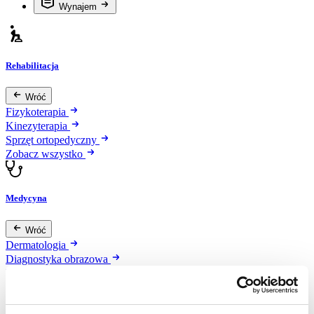
Wynajem
Rehabilitacja
Wróć
Fizykoterapia
Kinezyterapia
Sprzęt ortopedyczny
Zobacz wszystko
Medycyna
Wróć
Dermatologia
Diagnostyka obrazowa
Kardiologia
Okulistyka
Oświetlenie diagnostyczne