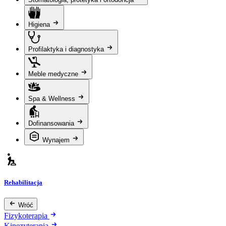
Higiena
Profilaktyka i diagnostyka
Meble medyczne
Spa & Wellness
Dofinansowania
Wynajem
Rehabilitacja
Wróć
Fizykoterapia
Kinezyterapia