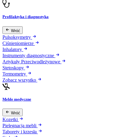
Profilaktyka i diagnostyka
Wróć
Pulsoksymetry
Ciśnieniomierze
Inhalatory
Instrumenty diagnostyczne
Artykuły Przeciwodleżynowe
Stetoskopy
Termometry
Zobacz wszystko
Meble medyczne
Wróć
Kozetki
Pielęgnacja mebli
Taborety i krzesła