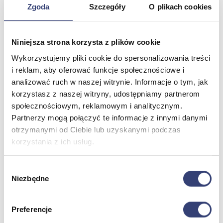
Pulmonologia
Zgoda
Szczegóły
O plikach cookies
Sprzęt medyczny
Weterynaria
Laryngologia
Ratownictwo medyczne
Niniejsza strona korzysta z plików cookie
Zobacz wszystko
Wykorzystujemy pliki cookie do spersonalizowania treści
i reklam, aby oferować funkcje społecznościowe i
analizować ruch w naszej witrynie. Informacje o tym, jak
Stomatologia, protetyka i ortodoncja
korzystasz z naszej witryny, udostępniamy partnerom
Wróć
społecznościowym, reklamowym i analitycznym.
Druk 3D
Partnerzy mogą połączyć te informacje z innymi danymi
Gabinet stomatologiczny
otrzymanymi od Ciebie lub uzyskanymi podczas
Ortodoncja
korzystania z ich usług.
Pracownia protetyczna
Zobacz wszystko
Wybór
Niezbędne
zgody
Higiena
Wróć
Preferencje
Artykuły ochronne jednorazowe