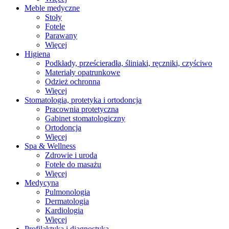
Meble medyczne
Stoły
Fotele
Parawany
Więcej
Higiena
Podkłady, prześcieradła, śliniaki, ręczniki, czyściwo
Materiały opatrunkowe
Odzież ochronna
Więcej
Stomatologia, protetyka i ortodoncja
Pracownia protetyczna
Gabinet stomatologiczny
Ortodoncja
Więcej
Spa & Wellness
Zdrowie i uroda
Fotele do masażu
Więcej
Medycyna
Pulmonologia
Dermatologia
Kardiologia
Więcej
Profilaktyka i diagnostyka