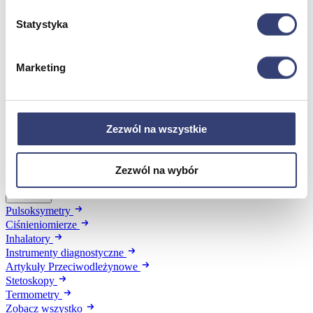
Dezynfekcja
Pojemniki i worki na odpady
Statystyka
Produkty higieniczne
Sterylizacja
Materiały opatrunkowe
Marketing
Asortyment drobny
Strzykawki i igły
Urządzenia
Zobacz wszystko
Zezwól na wszystkie
Profilaktyka i diagnostyka
Zezwól na wybór
Wróć
Pulsoksymetry
Ciśnieniomierze
Inhalatory
Instrumenty diagnostyczne
Artykuły Przeciwodleżynowe
Stetoskopy
Termometry
Zobacz wszystko