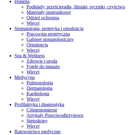
Higiena
Podkłady, prześcieradła, śliniaki, ręczniki, czyściwo
Materiały opatrunkowe
Odzież ochronna
Więcej
Stomatologia, protetyka i ortodoncja
Pracownia protetyczna
Gabinet stomatologiczny
Ortodoncja
Więcej
Spa & Wellness
Zdrowie i uroda
Fotele do masażu
Więcej
Medycyna
Pulmonologia
Dermatologia
Kardiologia
Więcej
Profilaktyka i diagnostyka
Ciśnieniomierze
Artykuły Przeciwodleżynowe
Stetoskopy
Więcej
Ratownictwo medyczne