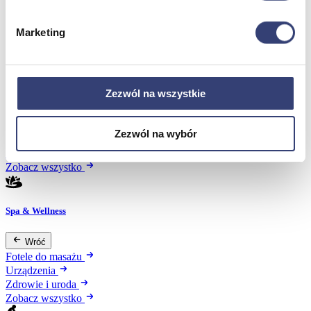
Marketing
Meble medyczne
Wróć
Kozetki
Zezwól na wszystkie
Pielęgnacja mebli
Taborety i krzesła
Stoły
Zezwól na wybór
Parawany
Fotele
Zobacz wszystko
Spa & Wellness
Wróć
Fotele do masażu
Urządzenia
Zdrowie i uroda
Zobacz wszystko