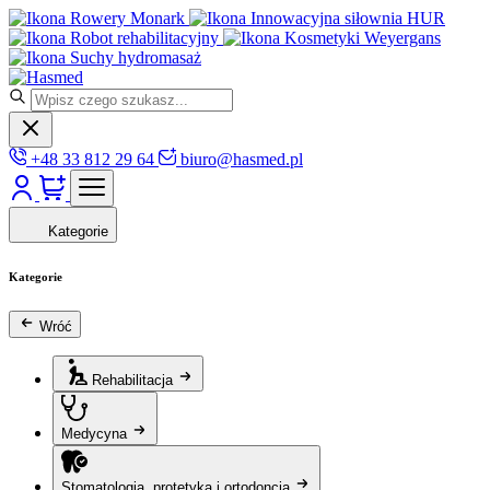
Rowery Monark
Innowacyjna siłownia HUR
Robot rehabilitacyjny
Kosmetyki Weyergans
Suchy hydromasaż
+48 33 812 29 64
biuro@hasmed.pl
Kategorie
Kategorie
Wróć
Rehabilitacja
Medycyna
Stomatologia, protetyka i ortodoncja