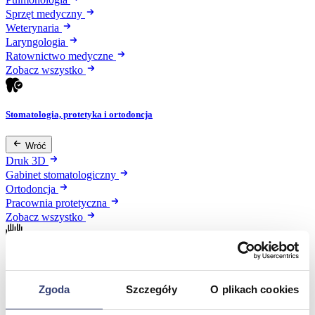
Sprzęt medyczny
Weterynaria
Laryngologia
Ratownictwo medyczne
Zobacz wszystko
Stomatologia, protetyka i ortodoncja
Wróć
Druk 3D
Gabinet stomatologiczny
Ortodoncja
Pracownia protetyczna
Zobacz wszystko
Higiena
Zgoda
Szczegóły
O plikach cookies
Wróć
Artykuły ochronne jednorazowe