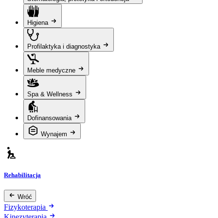
Higiena
Profilaktyka i diagnostyka
Meble medyczne
Spa & Wellness
Dofinansowania
Wynajem
Rehabilitacja
Wróć
Fizykoterapia
Kinezyterapia