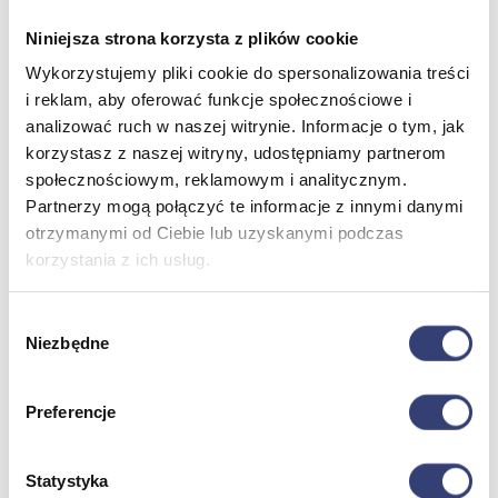
Dezynfekcja
Pojemniki i worki na odpady
Niniejsza strona korzysta z plików cookie
Produkty higieniczne
Wykorzystujemy pliki cookie do spersonalizowania treści
Sterylizacja
i reklam, aby oferować funkcje społecznościowe i
Materiały opatrunkowe
Asortyment drobny
analizować ruch w naszej witrynie. Informacje o tym, jak
Strzykawki i igły
korzystasz z naszej witryny, udostępniamy partnerom
Urządzenia
społecznościowym, reklamowym i analitycznym.
Zobacz wszystko
Partnerzy mogą połączyć te informacje z innymi danymi
otrzymanymi od Ciebie lub uzyskanymi podczas
korzystania z ich usług.
Profilaktyka i diagnostyka
Wróć
Wybór
Pulsoksymetry
Niezbędne
zgody
Ciśnieniomierze
Inhalatory
Instrumenty diagnostyczne
Preferencje
Artykuły Przeciwodleżynowe
Stetoskopy
Termometry
Statystyka
Zobacz wszystko