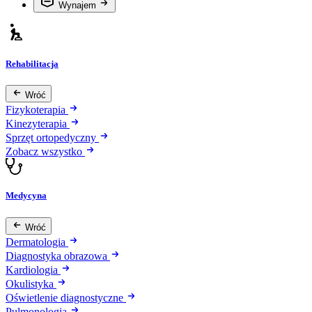
Wynajem
Rehabilitacja
Wróć
Fizykoterapia
Kinezyterapia
Sprzęt ortopedyczny
Zobacz wszystko
Medycyna
Wróć
Dermatologia
Diagnostyka obrazowa
Kardiologia
Okulistyka
Oświetlenie diagnostyczne
Pulmonologia