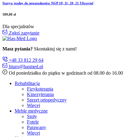
Statyw jezdny do negatoskopów NGP 10, 11, 20, 21 Ultraviol
509,00
zł
Dla specjalistów
Zgłoś zapytanie
Masz pytania?
Skontaktuj się z nami!
+48 33 812 29 64
biuro@hasmed.pl
Od poniedziałku do piątku w godzinach od 08.00 do 16.00
Rehabilitacja
Fizykoterapia
Kinezyterapia
Sprzęt ortopedyczny
Więcej
Meble medyczne
Stoły
Fotele
Parawany
Więcej