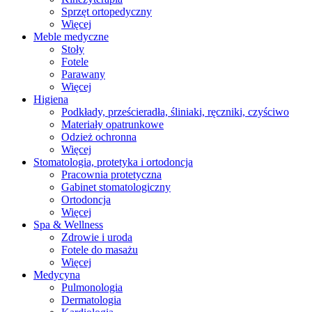
Sprzęt ortopedyczny
Więcej
Meble medyczne
Stoły
Fotele
Parawany
Więcej
Higiena
Podkłady, prześcieradła, śliniaki, ręczniki, czyściwo
Materiały opatrunkowe
Odzież ochronna
Więcej
Stomatologia, protetyka i ortodoncja
Pracownia protetyczna
Gabinet stomatologiczny
Ortodoncja
Więcej
Spa & Wellness
Zdrowie i uroda
Fotele do masażu
Więcej
Medycyna
Pulmonologia
Dermatologia