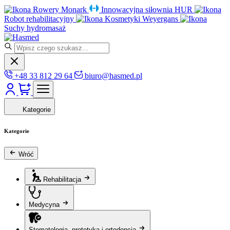
Rowery Monark
Innowacyjna siłownia HUR
Robot rehabilitacyjny
Kosmetyki Weyergans
Suchy hydromasaż
+48 33 812 29 64
biuro@hasmed.pl
Kategorie
Kategorie
Wróć
Rehabilitacja
Medycyna
Stomatologia, protetyka i ortodoncja