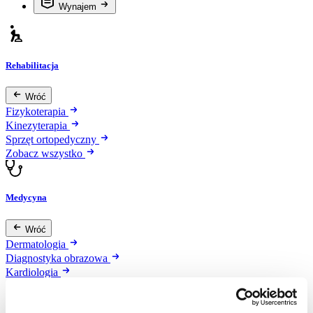
Wynajem
Rehabilitacja
Wróć
Fizykoterapia
Kinezyterapia
Sprzęt ortopedyczny
Zobacz wszystko
Medycyna
Wróć
Dermatologia
Diagnostyka obrazowa
Kardiologia
Okulistyka
Oświetlenie diagnostyczne