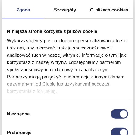
Pulmonologia
Sprzęt medyczny
Zgoda
Szczegóły
O plikach cookies
Weterynaria
Laryngologia
Ratownictwo medyczne
Zobacz wszystko
Niniejsza strona korzysta z plików cookie
Wykorzystujemy pliki cookie do spersonalizowania treści
i reklam, aby oferować funkcje społecznościowe i
Stomatologia, protetyka i ortodoncja
analizować ruch w naszej witrynie. Informacje o tym, jak
korzystasz z naszej witryny, udostępniamy partnerom
Wróć
Druk 3D
społecznościowym, reklamowym i analitycznym.
Gabinet stomatologiczny
Partnerzy mogą połączyć te informacje z innymi danymi
Ortodoncja
otrzymanymi od Ciebie lub uzyskanymi podczas
Pracownia protetyczna
korzystania z ich usług.
Zobacz wszystko
Wybór
Higiena
Niezbędne
zgody
Wróć
Preferencje
Artykuły ochronne jednorazowe