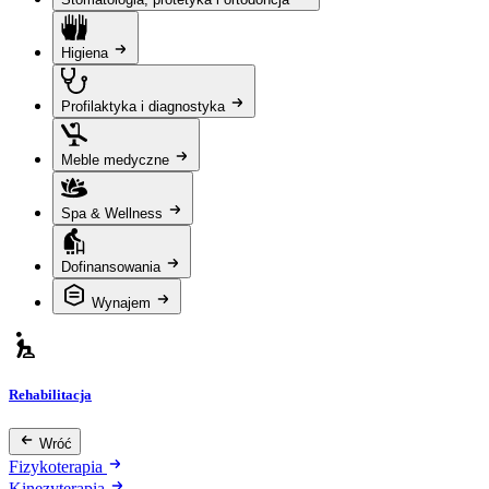
Higiena
Profilaktyka i diagnostyka
Meble medyczne
Spa & Wellness
Dofinansowania
Wynajem
Rehabilitacja
Wróć
Fizykoterapia
Kinezyterapia