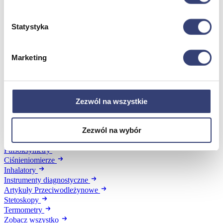
Dezynfekcja
Pojemniki i worki na odpady
Produkty higieniczne
Statystyka
Sterylizacja
Materiały opatrunkowe
Asortyment drobny
Marketing
Strzykawki i igły
Urządzenia
Zobacz wszystko
Zezwól na wszystkie
Profilaktyka i diagnostyka
Zezwól na wybór
Wróć
Pulsoksymetry
Ciśnieniomierze
Inhalatory
Instrumenty diagnostyczne
Artykuły Przeciwodleżynowe
Stetoskopy
Termometry
Zobacz wszystko