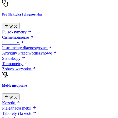
Profilaktyka i diagnostyka
Wróć
Pulsoksymetry
Ciśnieniomierze
Inhalatory
Instrumenty diagnostyczne
Artykuły Przeciwodleżynowe
Stetoskopy
Termometry
Zobacz wszystko
Meble medyczne
Wróć
Kozetki
Pielęgnacja mebli
Taborety i krzesła