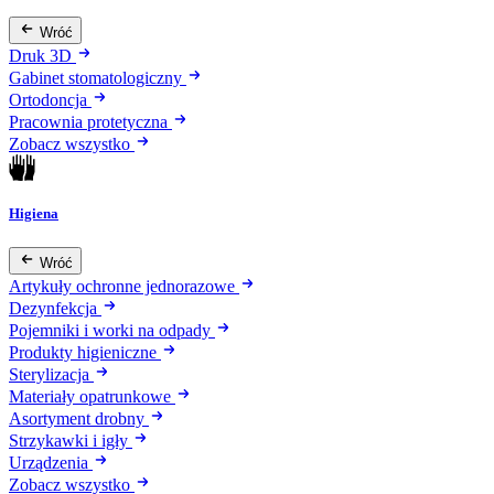
Wróć
Druk 3D
Gabinet stomatologiczny
Ortodoncja
Pracownia protetyczna
Zobacz wszystko
Higiena
Wróć
Artykuły ochronne jednorazowe
Dezynfekcja
Pojemniki i worki na odpady
Produkty higieniczne
Sterylizacja
Materiały opatrunkowe
Asortyment drobny
Strzykawki i igły
Urządzenia
Zobacz wszystko