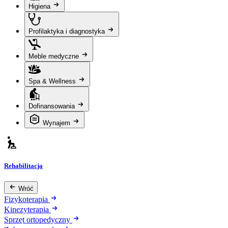
Higiena
Profilaktyka i diagnostyka
Meble medyczne
Spa & Wellness
Dofinansowania
Wynajem
Rehabilitacja
Wróć
Fizykoterapia
Kinezyterapia
Sprzęt ortopedyczny