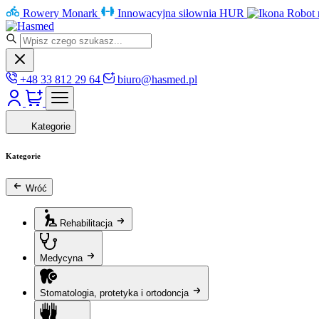
Rowery Monark
Innowacyjna siłownia HUR
Robot 
+48 33 812 29 64
biuro@hasmed.pl
Kategorie
Kategorie
Wróć
Rehabilitacja
Medycyna
Stomatologia, protetyka i ortodoncja