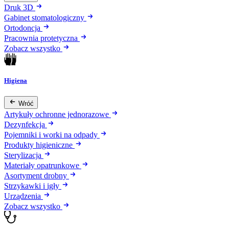
Druk 3D
Gabinet stomatologiczny
Ortodoncja
Pracownia protetyczna
Zobacz wszystko
Higiena
Wróć
Artykuły ochronne jednorazowe
Dezynfekcja
Pojemniki i worki na odpady
Produkty higieniczne
Sterylizacja
Materiały opatrunkowe
Asortyment drobny
Strzykawki i igły
Urządzenia
Zobacz wszystko