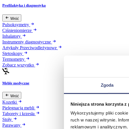
Profilaktyka i diagnostyka
Wróć
Pulsoksymetry
Ciśnieniomierze
Inhalatory
Instrumenty diagnostyczne
Artykuły Przeciwodleżynowe
Stetoskopy
Termometry
Zobacz wszystko
Meble medyczne
Zgoda
Wróć
Kozetki
Niniejsza strona korzysta z
Pielęgnacja mebli
Wykorzystujemy pliki cookie 
Taborety i krzesła
Stoły
ruch w naszej witrynie. Inf
Parawany
reklamowym i analitycznym. 