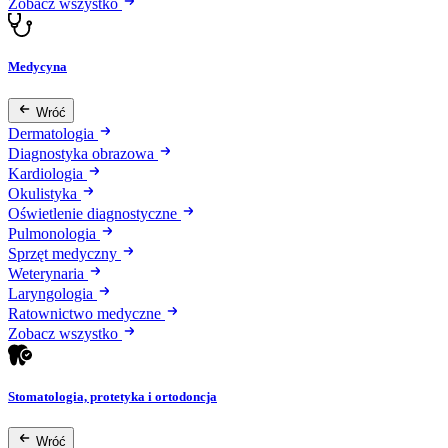
Zobacz wszystko
Medycyna
Wróć
Dermatologia
Diagnostyka obrazowa
Kardiologia
Okulistyka
Oświetlenie diagnostyczne
Pulmonologia
Sprzęt medyczny
Weterynaria
Laryngologia
Ratownictwo medyczne
Zobacz wszystko
Stomatologia, protetyka i ortodoncja
Wróć