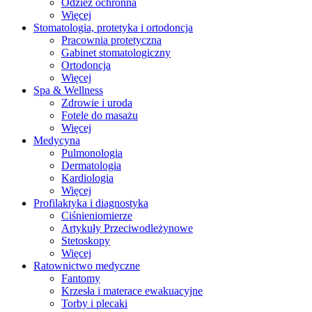
Odzież ochronna
Więcej
Stomatologia, protetyka i ortodoncja
Pracownia protetyczna
Gabinet stomatologiczny
Ortodoncja
Więcej
Spa & Wellness
Zdrowie i uroda
Fotele do masażu
Więcej
Medycyna
Pulmonologia
Dermatologia
Kardiologia
Więcej
Profilaktyka i diagnostyka
Ciśnieniomierze
Artykuły Przeciwodleżynowe
Stetoskopy
Więcej
Ratownictwo medyczne
Fantomy
Krzesła i materace ewakuacyjne
Torby i plecaki