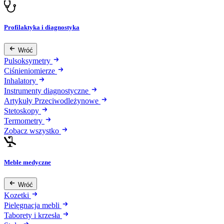
Profilaktyka i diagnostyka
Wróć
Pulsoksymetry
Ciśnieniomierze
Inhalatory
Instrumenty diagnostyczne
Artykuły Przeciwodleżynowe
Stetoskopy
Termometry
Zobacz wszystko
Meble medyczne
Wróć
Kozetki
Pielęgnacja mebli
Taborety i krzesła