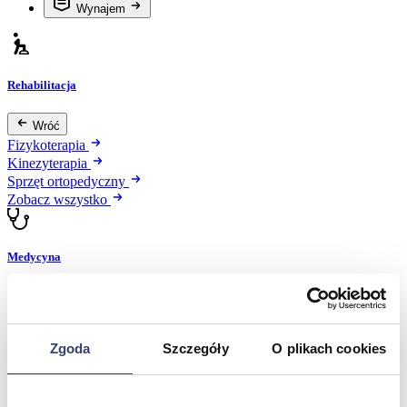
Wynajem
Rehabilitacja
Wróć
Fizykoterapia
Kinezyterapia
Sprzęt ortopedyczny
Zobacz wszystko
Medycyna
Wróć
Dermatologia
Diagnostyka obrazowa
Zgoda
Szczegóły
O plikach cookies
Kardiologia
Okulistyka
Oświetlenie diagnostyczne