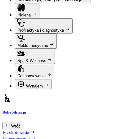
Higiena
Profilaktyka i diagnostyka
Meble medyczne
Spa & Wellness
Dofinansowania
Wynajem
Rehabilitacja
Wróć
Fizykoterapia
Kinezyterapia