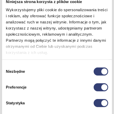
Pulmonologia
Niniejsza strona korzysta z plików cookie
Sprzęt medyczny
Wykorzystujemy pliki cookie do spersonalizowania treści
Weterynaria
Laryngologia
i reklam, aby oferować funkcje społecznościowe i
Ratownictwo medyczne
analizować ruch w naszej witrynie. Informacje o tym, jak
Zobacz wszystko
korzystasz z naszej witryny, udostępniamy partnerom
społecznościowym, reklamowym i analitycznym.
Partnerzy mogą połączyć te informacje z innymi danymi
Stomatologia, protetyka i ortodoncja
otrzymanymi od Ciebie lub uzyskanymi podczas
korzystania z ich usług.
Wróć
Druk 3D
Gabinet stomatologiczny
Wybór
Ortodoncja
Niezbędne
zgody
Pracownia protetyczna
Zobacz wszystko
Preferencje
Higiena
Statystyka
Wróć
Artykuły ochronne jednorazowe