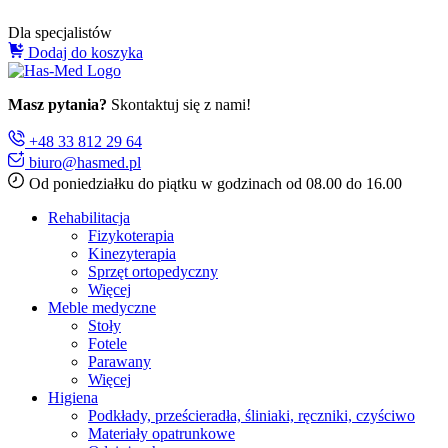
Dla specjalistów
Dodaj do koszyka
Masz pytania?
Skontaktuj się z nami!
+48 33 812 29 64
biuro@hasmed.pl
Od poniedziałku do piątku w godzinach od 08.00 do 16.00
Rehabilitacja
Fizykoterapia
Kinezyterapia
Sprzęt ortopedyczny
Więcej
Meble medyczne
Stoły
Fotele
Parawany
Więcej
Higiena
Podkłady, prześcieradła, śliniaki, ręczniki, czyściwo
Materiały opatrunkowe