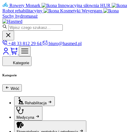
Rowery Monark
Innowacyjna siłownia HUR
Robot rehabilitacyjny
Kosmetyki Weyergans
Suchy hydromasaż
+48 33 812 29 64
biuro@hasmed.pl
Kategorie
Kategorie
Wróć
Rehabilitacja
Medycyna
Stomatologia, protetyka i ortodoncja