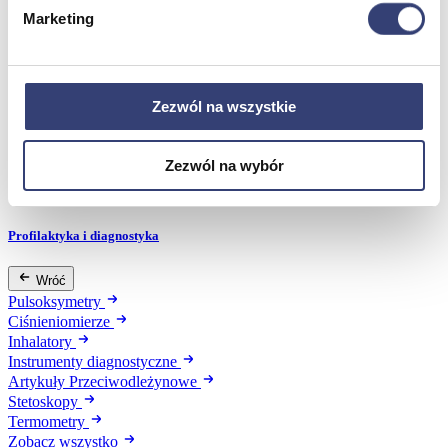
Dezynfekcja
Marketing
Pojemniki i worki na odpady
Produkty higieniczne
Sterylizacja
Materiały opatrunkowe
Zezwól na wszystkie
Asortyment drobny
Strzykawki i igły
Urządzenia
Zezwól na wybór
Zobacz wszystko
Profilaktyka i diagnostyka
Wróć
Pulsoksymetry
Ciśnieniomierze
Inhalatory
Instrumenty diagnostyczne
Artykuły Przeciwodleżynowe
Stetoskopy
Termometry
Zobacz wszystko