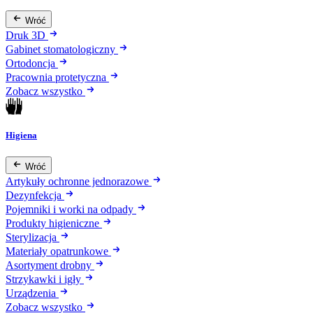
Wróć
Druk 3D
Gabinet stomatologiczny
Ortodoncja
Pracownia protetyczna
Zobacz wszystko
Higiena
Wróć
Artykuły ochronne jednorazowe
Dezynfekcja
Pojemniki i worki na odpady
Produkty higieniczne
Sterylizacja
Materiały opatrunkowe
Asortyment drobny
Strzykawki i igły
Urządzenia
Zobacz wszystko