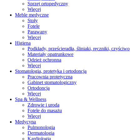
Sprzęt ortopedyczny
Więcej
Meble medyczne
Stoły
Fotele
Parawany
Więcej
Higiena
Podkłady, prześcieradła, śliniaki, ręczniki, czyściwo
Materiały opatrunkowe
Odzież ochronna
Więcej
Stomatologia, protetyka i ortodoncja
Pracownia protetyczna
Gabinet stomatologiczny
Ortodoncja
Więcej
Spa & Wellness
Zdrowie i uroda
Fotele do masażu
Więcej
Medycyna
Pulmonologia
Dermatologia
Kardiologia