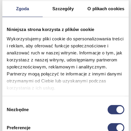
Kardiologia
Okulistyka
Zgoda
Szczegóły
O plikach cookies
Oświetlenie diagnostyczne
Pulmonologia
Sprzęt medyczny
Niniejsza strona korzysta z plików cookie
Weterynaria
Laryngologia
Wykorzystujemy pliki cookie do spersonalizowania treści
Ratownictwo medyczne
i reklam, aby oferować funkcje społecznościowe i
Zobacz wszystko
analizować ruch w naszej witrynie. Informacje o tym, jak
korzystasz z naszej witryny, udostępniamy partnerom
społecznościowym, reklamowym i analitycznym.
Stomatologia, protetyka i ortodoncja
Partnerzy mogą połączyć te informacje z innymi danymi
Wróć
otrzymanymi od Ciebie lub uzyskanymi podczas
Druk 3D
korzystania z ich usług.
Gabinet stomatologiczny
Ortodoncja
Pracownia protetyczna
Wybór
Zobacz wszystko
Niezbędne
zgody
Preferencje
Higiena