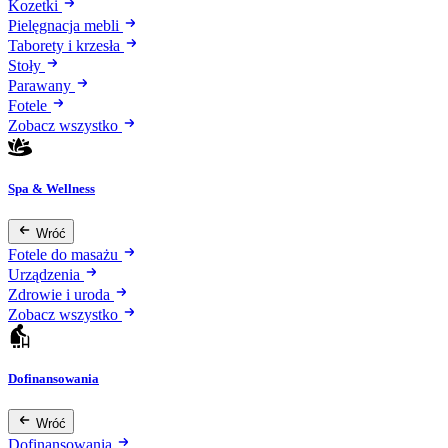
Kozetki
Pielęgnacja mebli
Taborety i krzesła
Stoły
Parawany
Fotele
Zobacz wszystko
Spa & Wellness
Wróć
Fotele do masażu
Urządzenia
Zdrowie i uroda
Zobacz wszystko
Dofinansowania
Wróć
Dofinansowania