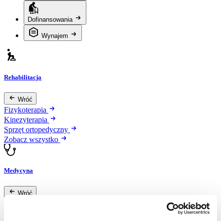
Dofinansowania
Wynajem
Rehabilitacja
Wróć
Fizykoterapia
Kinezyterapia
Sprzęt ortopedyczny
Zobacz wszystko
Medycyna
Wróć
Dermatologia
Diagnostyka obrazowa