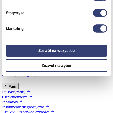
Wróć
Statystyka
Artykuły ochronne jednorazowe
Dezynfekcja
Pojemniki i worki na odpady
Marketing
Produkty higieniczne
Sterylizacja
Materiały opatrunkowe
Asortyment drobny
Strzykawki i igły
Zezwól na wszystkie
Urządzenia
Zobacz wszystko
Zezwól na wybór
Profilaktyka i diagnostyka
Wróć
Pulsoksymetry
Ciśnieniomierze
Inhalatory
Instrumenty diagnostyczne
Artykuły Przeciwodleżynowe