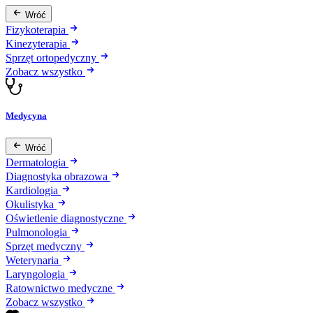
Wróć
Fizykoterapia
Kinezyterapia
Sprzęt ortopedyczny
Zobacz wszystko
Medycyna
Wróć
Dermatologia
Diagnostyka obrazowa
Kardiologia
Okulistyka
Oświetlenie diagnostyczne
Pulmonologia
Sprzęt medyczny
Weterynaria
Laryngologia
Ratownictwo medyczne
Zobacz wszystko