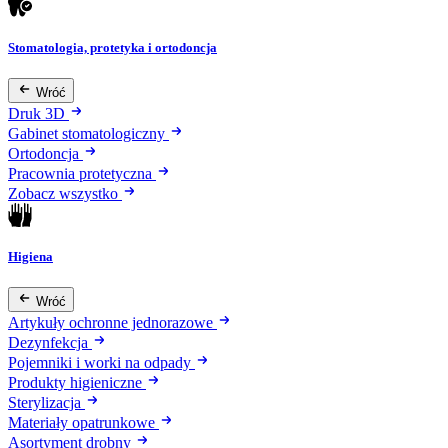
Stomatologia, protetyka i ortodoncja
Wróć
Druk 3D
Gabinet stomatologiczny
Ortodoncja
Pracownia protetyczna
Zobacz wszystko
Higiena
Wróć
Artykuły ochronne jednorazowe
Dezynfekcja
Pojemniki i worki na odpady
Produkty higieniczne
Sterylizacja
Materiały opatrunkowe
Asortyment drobny