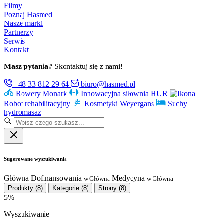
Filmy
Poznaj Hasmed
Nasze marki
Partnerzy
Serwis
Kontakt
Masz pytania?
Skontaktuj się z nami!
+48 33 812 29 64
biuro@hasmed.pl
Rowery Monark
Innowacyjna siłownia HUR
Robot rehabilitacyjny
Kosmetyki Weyergans
Suchy
hydromasaż
Sugerowane wyszukiwania
Główna
Dofinansowania
Medycyna
w Główna
w Główna
Produkty
(8)
Kategorie
(8)
Strony
(8)
5%
Wyszukiwanie