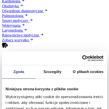
Kardiologia
Okulistyka
Oświetlenie diagnostyczne
Pulmonologia
Sprzęt medyczny
Weterynaria
Laryngologia
Ratownictwo medyczne
Zobacz wszystko
Stomatologia, protetyka i ortodoncja
Wróć
Druk 3D
Zgoda
Szczegóły
O plikach cookies
Gabinet stomatologiczny
Ortodoncja
Pracownia protetyczna
Niniejsza strona korzysta z plików cookie
Zobacz wszystko
Wykorzystujemy pliki cookie do spersonalizowania treści
i reklam, aby oferować funkcje społecznościowe i
Higiena
analizować ruch w naszej witrynie. Informacje o tym, jak