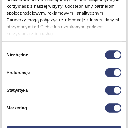
korzystasz z naszej witryny, udostępniamy partnerom
Wróć
społecznościowym, reklamowym i analitycznym.
Artykuły ochronne jednorazowe
Partnerzy mogą połączyć te informacje z innymi danymi
Dezynfekcja
otrzymanymi od Ciebie lub uzyskanymi podczas
Pojemniki i worki na odpady
Produkty higieniczne
korzystania z ich usług.
Sterylizacja
Materiały opatrunkowe
Wybór
Asortyment drobny
Niezbędne
Strzykawki i igły
zgody
Urządzenia
Zobacz wszystko
Preferencje
Profilaktyka i diagnostyka
Statystyka
Wróć
Pulsoksymetry
Marketing
Ciśnieniomierze
Inhalatory
Instrumenty diagnostyczne
Artykuły Przeciwodleżynowe