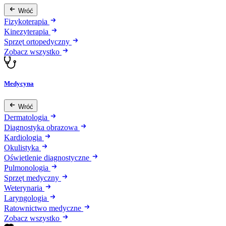
Wróć
Fizykoterapia
Kinezyterapia
Sprzęt ortopedyczny
Zobacz wszystko
Medycyna
Wróć
Dermatologia
Diagnostyka obrazowa
Kardiologia
Okulistyka
Oświetlenie diagnostyczne
Pulmonologia
Sprzęt medyczny
Weterynaria
Laryngologia
Ratownictwo medyczne
Zobacz wszystko