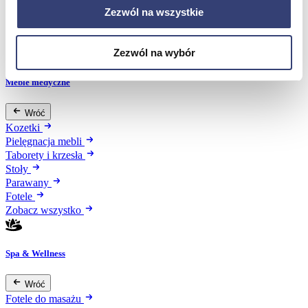
Stetoskopy
Zezwól na wszystkie
Termometry
Zobacz wszystko
Zezwól na wybór
Meble medyczne
Wróć
Kozetki
Pielęgnacja mebli
Taborety i krzesła
Stoły
Parawany
Fotele
Zobacz wszystko
Spa & Wellness
Wróć
Fotele do masażu