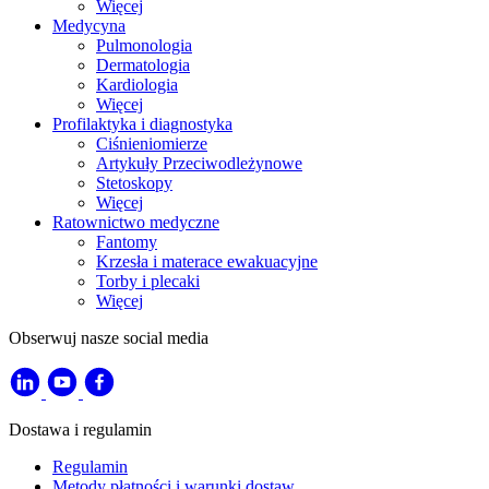
Więcej
Medycyna
Pulmonologia
Dermatologia
Kardiologia
Więcej
Profilaktyka i diagnostyka
Ciśnieniomierze
Artykuły Przeciwodleżynowe
Stetoskopy
Więcej
Ratownictwo medyczne
Fantomy
Krzesła i materace ewakuacyjne
Torby i plecaki
Więcej
Obserwuj nasze social media
Dostawa i regulamin
Regulamin
Metody płatności i warunki dostaw