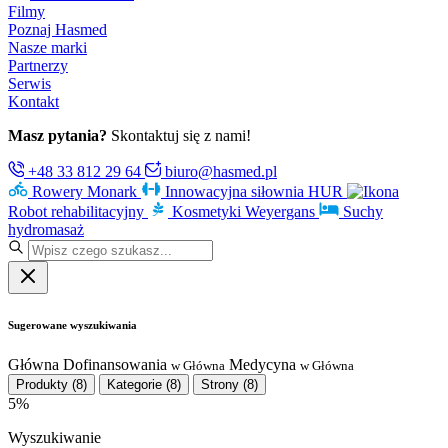
Filmy
Poznaj Hasmed
Nasze marki
Partnerzy
Serwis
Kontakt
Masz pytania?
Skontaktuj się z nami!
+48 33 812 29 64
biuro@hasmed.pl
Rowery Monark
Innowacyjna siłownia HUR
Robot rehabilitacyjny
Kosmetyki Weyergans
Suchy
hydromasaż
Sugerowane wyszukiwania
Główna
Dofinansowania
Medycyna
w Główna
w Główna
Produkty
(8)
Kategorie
(8)
Strony
(8)
5%
Wyszukiwanie