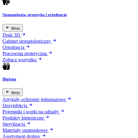
Stomatologia, protetyka i ortodoncja
Wróć
Druk 3D
Gabinet stomatologiczny
Ortodoncja
Pracownia protetyczna
Zobacz wszystko
Higiena
Wróć
Artykuły ochronne jednorazowe
Dezynfekcja
Pojemniki i worki na odpady
Produkty higieniczne
Sterylizacja
Materiały opatrunkowe
Asortyment drobny