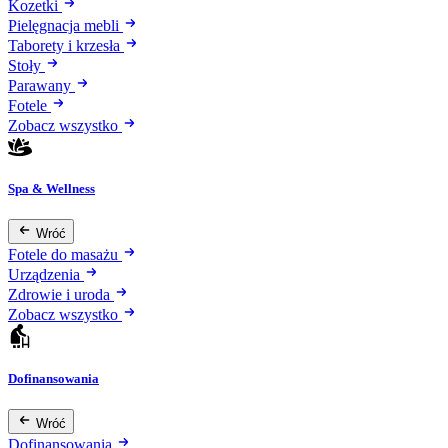
Kozetki
Pielęgnacja mebli
Taborety i krzesła
Stoły
Parawany
Fotele
Zobacz wszystko
Spa & Wellness
Wróć
Fotele do masażu
Urządzenia
Zdrowie i uroda
Zobacz wszystko
Dofinansowania
Wróć
Dofinansowania