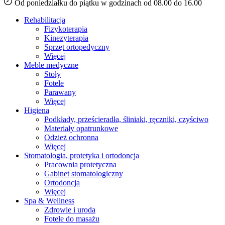
Od poniedziałku do piątku w godzinach od 08.00 do 16.00
Rehabilitacja
Fizykoterapia
Kinezyterapia
Sprzęt ortopedyczny
Więcej
Meble medyczne
Stoły
Fotele
Parawany
Więcej
Higiena
Podkłady, prześcieradła, śliniaki, ręczniki, czyściwo
Materiały opatrunkowe
Odzież ochronna
Więcej
Stomatologia, protetyka i ortodoncja
Pracownia protetyczna
Gabinet stomatologiczny
Ortodoncja
Więcej
Spa & Wellness
Zdrowie i uroda
Fotele do masażu