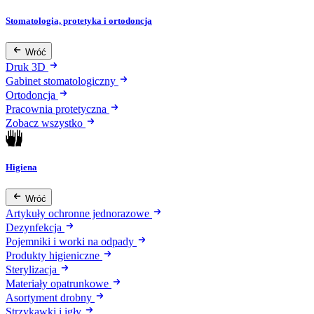
Stomatologia, protetyka i ortodoncja
Wróć
Druk 3D
Gabinet stomatologiczny
Ortodoncja
Pracownia protetyczna
Zobacz wszystko
Higiena
Wróć
Artykuły ochronne jednorazowe
Dezynfekcja
Pojemniki i worki na odpady
Produkty higieniczne
Sterylizacja
Materiały opatrunkowe
Asortyment drobny
Strzykawki i igły