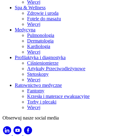
Więcej
Spa & Wellness
Zdrowie i uroda
Fotele do masażu
Więcej
Medycyna
Pulmonologia
Dermatologia
Kardiologia
Więcej
Profilaktyka i diagnostyka
Ciśnieniomierze
Artykuły Przeciwodleżynowe
Stetoskopy
Więcej
Ratownictwo medyczne
Fantomy
Krzesła i materace ewakuacyjne
Torby i plecaki
Więcej
Obserwuj nasze social media