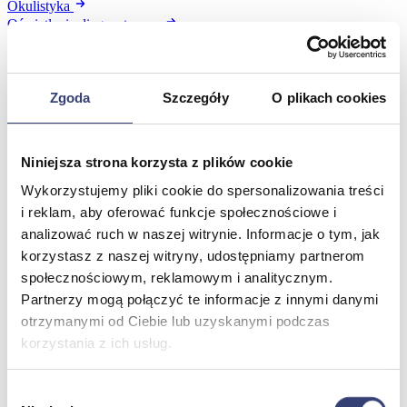
Okulistyka
Oświetlenie diagnostyczne
Pulmonologia
Sprzęt medyczny
Weterynaria
Laryngologia
Zgoda
Szczegóły
O plikach cookies
Ratownictwo medyczne
Zobacz wszystko
Niniejsza strona korzysta z plików cookie
Wykorzystujemy pliki cookie do spersonalizowania treści
Stomatologia, protetyka i ortodoncja
i reklam, aby oferować funkcje społecznościowe i
Wróć
analizować ruch w naszej witrynie. Informacje o tym, jak
Druk 3D
korzystasz z naszej witryny, udostępniamy partnerom
Gabinet stomatologiczny
społecznościowym, reklamowym i analitycznym.
Ortodoncja
Partnerzy mogą połączyć te informacje z innymi danymi
Pracownia protetyczna
otrzymanymi od Ciebie lub uzyskanymi podczas
Zobacz wszystko
korzystania z ich usług.
Higiena
Wybór