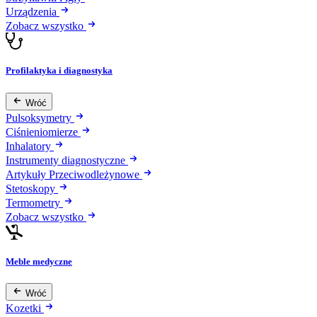
Urządzenia
Zobacz wszystko
Profilaktyka i diagnostyka
Wróć
Pulsoksymetry
Ciśnieniomierze
Inhalatory
Instrumenty diagnostyczne
Artykuły Przeciwodleżynowe
Stetoskopy
Termometry
Zobacz wszystko
Meble medyczne
Wróć
Kozetki