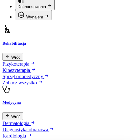
Dofinansowania
Wynajem
Rehabilitacja
Wróć
Fizykoterapia
Kinezyterapia
Sprzęt ortopedyczny
Zobacz wszystko
Medycyna
Wróć
Dermatologia
Diagnostyka obrazowa
Kardiologia