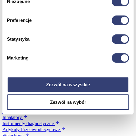
Niezbędne
zgody
Wróć
Artykuły ochronne jednorazowe
Dezynfekcja
Preferencje
Pojemniki i worki na odpady
Produkty higieniczne
Sterylizacja
Statystyka
Materiały opatrunkowe
Asortyment drobny
Strzykawki i igły
Marketing
Urządzenia
Zobacz wszystko
Zezwól na wszystkie
Profilaktyka i diagnostyka
Wróć
Zezwól na wybór
Pulsoksymetry
Ciśnieniomierze
Inhalatory
Instrumenty diagnostyczne
Artykuły Przeciwodleżynowe
Stetoskopy