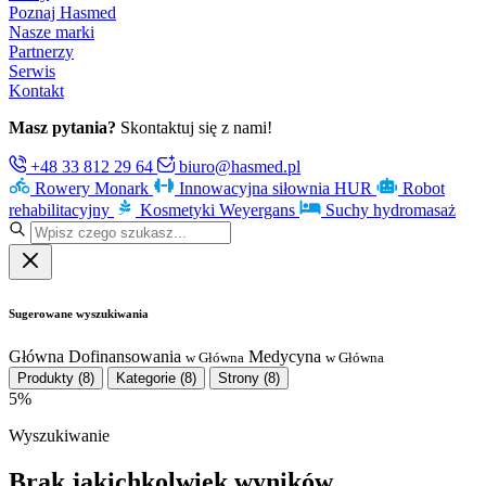
Poznaj Hasmed
Nasze marki
Partnerzy
Serwis
Kontakt
Masz pytania?
Skontaktuj się z nami!
+48 33 812 29 64
biuro@hasmed.pl
Rowery Monark
Innowacyjna siłownia HUR
Robot
rehabilitacyjny
Kosmetyki Weyergans
Suchy hydromasaż
Sugerowane wyszukiwania
Główna
Dofinansowania
Medycyna
w Główna
w Główna
Produkty
(8)
Kategorie
(8)
Strony
(8)
5%
Wyszukiwanie
Brak jakichkolwiek wyników