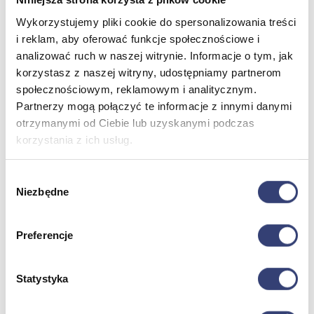
Pulmonologia
Sprzęt medyczny
Wykorzystujemy pliki cookie do spersonalizowania treści
Weterynaria
i reklam, aby oferować funkcje społecznościowe i
Laryngologia
analizować ruch w naszej witrynie. Informacje o tym, jak
Ratownictwo medyczne
korzystasz z naszej witryny, udostępniamy partnerom
Zobacz wszystko
społecznościowym, reklamowym i analitycznym.
Partnerzy mogą połączyć te informacje z innymi danymi
Stomatologia, protetyka i ortodoncja
otrzymanymi od Ciebie lub uzyskanymi podczas
korzystania z ich usług.
Wróć
Druk 3D
Gabinet stomatologiczny
Wybór
Ortodoncja
Niezbędne
zgody
Pracownia protetyczna
Zobacz wszystko
Preferencje
Higiena
Statystyka
Wróć
Artykuły ochronne jednorazowe