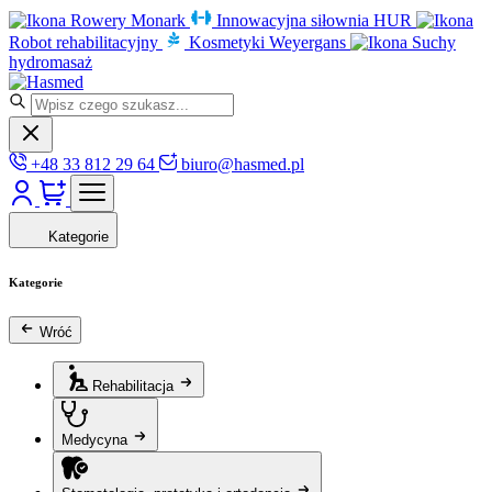
Rowery Monark
Innowacyjna siłownia HUR
Robot rehabilitacyjny
Kosmetyki Weyergans
Suchy
hydromasaż
+48 33 812 29 64
biuro@hasmed.pl
Kategorie
Kategorie
Wróć
Rehabilitacja
Medycyna