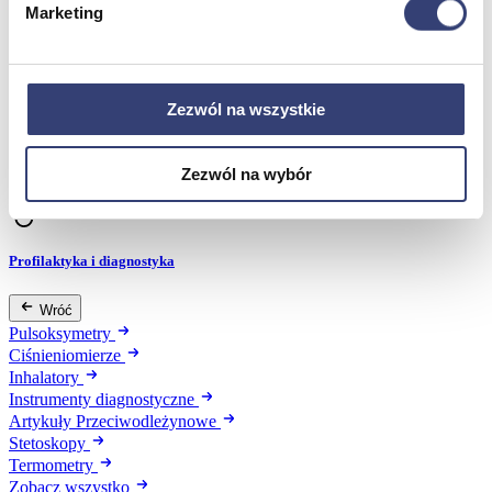
Marketing
Dezynfekcja
Pojemniki i worki na odpady
Produkty higieniczne
Sterylizacja
Materiały opatrunkowe
Zezwól na wszystkie
Asortyment drobny
Strzykawki i igły
Urządzenia
Zezwól na wybór
Zobacz wszystko
Profilaktyka i diagnostyka
Wróć
Pulsoksymetry
Ciśnieniomierze
Inhalatory
Instrumenty diagnostyczne
Artykuły Przeciwodleżynowe
Stetoskopy
Termometry
Zobacz wszystko