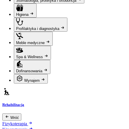
Stomatologia, protetyka i ortodoncja
Higiena
Profilaktyka i diagnostyka
Meble medyczne
Spa & Wellness
Dofinansowania
Wynajem
Rehabilitacja
Wróć
Fizykoterapia