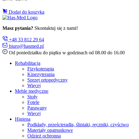
Dodaj do koszyka
Masz pytania?
Skontaktuj się z nami!
+48 33 812 29 64
biuro@hasmed.pl
Od poniedziałku do piątku w godzinach od 08.00 do 16.00
Rehabilitacja
Fizykoterapia
Kinezyterapia
Sprzęt ortopedyczny
Więcej
Meble medyczne
Stoły
Fotele
Parawany
Więcej
Higiena
Podkłady, prześcieradła, śliniaki, ręczniki, czyściwo
Materiały opatrunkowe
Odzież ochronna