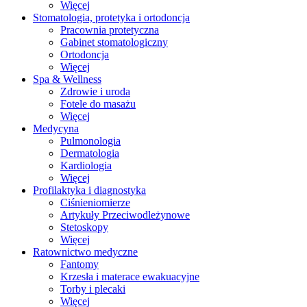
Więcej
Stomatologia, protetyka i ortodoncja
Pracownia protetyczna
Gabinet stomatologiczny
Ortodoncja
Więcej
Spa & Wellness
Zdrowie i uroda
Fotele do masażu
Więcej
Medycyna
Pulmonologia
Dermatologia
Kardiologia
Więcej
Profilaktyka i diagnostyka
Ciśnieniomierze
Artykuły Przeciwodleżynowe
Stetoskopy
Więcej
Ratownictwo medyczne
Fantomy
Krzesła i materace ewakuacyjne
Torby i plecaki
Więcej