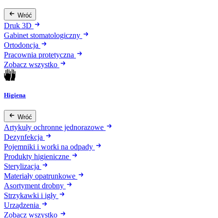
Wróć
Druk 3D
Gabinet stomatologiczny
Ortodoncja
Pracownia protetyczna
Zobacz wszystko
Higiena
Wróć
Artykuły ochronne jednorazowe
Dezynfekcja
Pojemniki i worki na odpady
Produkty higieniczne
Sterylizacja
Materiały opatrunkowe
Asortyment drobny
Strzykawki i igły
Urządzenia
Zobacz wszystko