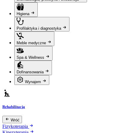
Higiena
Profilaktyka i diagnostyka
Meble medyczne
Spa & Wellness
Dofinansowania
Wynajem
Rehabilitacja
Wróć
Fizykoterapia
Kinezyterapia