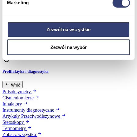
Marketing
Dezynfekcja
Pojemniki i worki na odpady
Produkty higieniczne
Sterylizacja
Materiały opatrunkowe
Zezwól na wszystkie
Asortyment drobny
Strzykawki i igły
Urządzenia
Zezwól na wybór
Zobacz wszystko
Profilaktyka i diagnostyka
Wróć
Pulsoksymetry
Ciśnieniomierze
Inhalatory
Instrumenty diagnostyczne
Artykuły Przeciwodleżynowe
Stetoskopy
Termometry
Zobacz wszystko