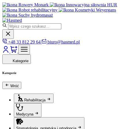
Rowery Monark
Innowacyjna siłownia HUR
Robot rehabilitacyjny
Kosmetyki Weyergans
Suchy hydromasaż
+48 33 812 29 64
biuro@hasmed.pl
Kategorie
Kategorie
Wróć
Rehabilitacja
Medycyna
Stomatologia, protetyka i ortodoncja