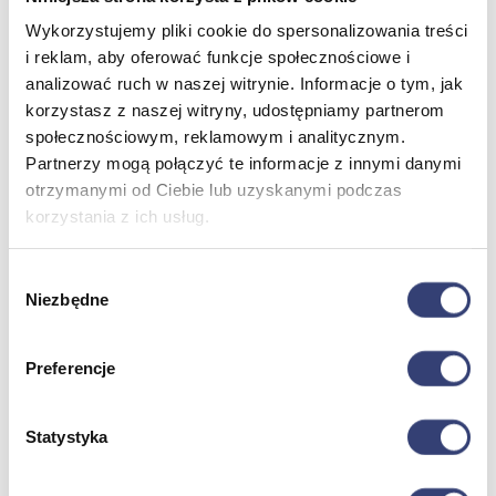
Sprzęt medyczny
Wykorzystujemy pliki cookie do spersonalizowania treści
Weterynaria
i reklam, aby oferować funkcje społecznościowe i
Laryngologia
analizować ruch w naszej witrynie. Informacje o tym, jak
Ratownictwo medyczne
Zobacz wszystko
korzystasz z naszej witryny, udostępniamy partnerom
społecznościowym, reklamowym i analitycznym.
Partnerzy mogą połączyć te informacje z innymi danymi
Stomatologia, protetyka i ortodoncja
otrzymanymi od Ciebie lub uzyskanymi podczas
korzystania z ich usług.
Wróć
Druk 3D
Gabinet stomatologiczny
Wybór
Ortodoncja
Niezbędne
zgody
Pracownia protetyczna
Zobacz wszystko
Preferencje
Higiena
Statystyka
Wróć
Artykuły ochronne jednorazowe