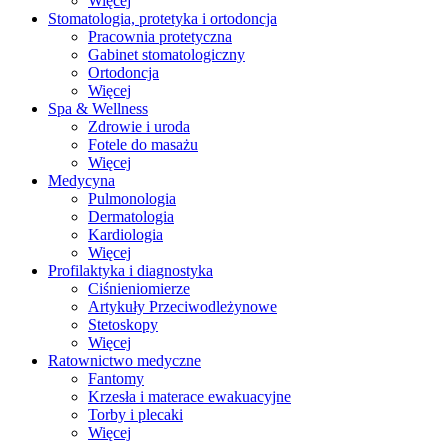
Więcej
Stomatologia, protetyka i ortodoncja
Pracownia protetyczna
Gabinet stomatologiczny
Ortodoncja
Więcej
Spa & Wellness
Zdrowie i uroda
Fotele do masażu
Więcej
Medycyna
Pulmonologia
Dermatologia
Kardiologia
Więcej
Profilaktyka i diagnostyka
Ciśnieniomierze
Artykuły Przeciwodleżynowe
Stetoskopy
Więcej
Ratownictwo medyczne
Fantomy
Krzesła i materace ewakuacyjne
Torby i plecaki
Więcej