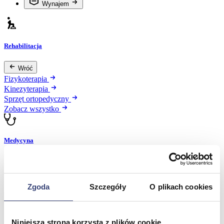
Wynajem
Rehabilitacja
Wróć
Fizykoterapia
Kinezyterapia
Sprzęt ortopedyczny
Zobacz wszystko
Medycyna
Wróć
Dermatologia
Diagnostyka obrazowa
Zgoda
Szczegóły
O plikach cookies
Kardiologia
Okulistyka
Oświetlenie diagnostyczne
Niniejsza strona korzysta z plików cookie
Pulmonologia