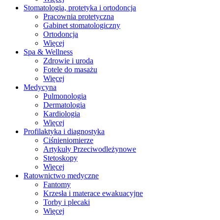
Stomatologia, protetyka i ortodoncja
Pracownia protetyczna
Gabinet stomatologiczny
Ortodoncja
Więcej
Spa & Wellness
Zdrowie i uroda
Fotele do masażu
Więcej
Medycyna
Pulmonologia
Dermatologia
Kardiologia
Więcej
Profilaktyka i diagnostyka
Ciśnieniomierze
Artykuły Przeciwodleżynowe
Stetoskopy
Więcej
Ratownictwo medyczne
Fantomy
Krzesła i materace ewakuacyjne
Torby i plecaki
Więcej