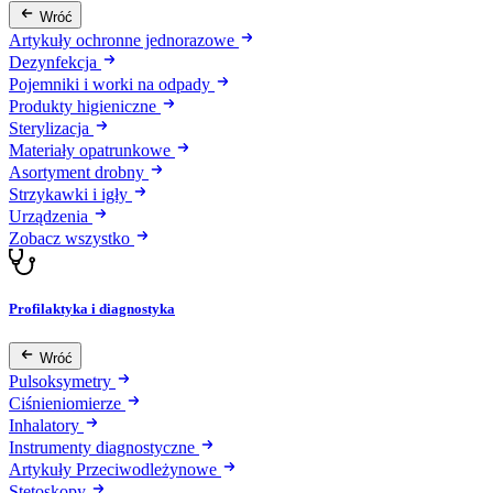
Wróć
Artykuły ochronne jednorazowe
Dezynfekcja
Pojemniki i worki na odpady
Produkty higieniczne
Sterylizacja
Materiały opatrunkowe
Asortyment drobny
Strzykawki i igły
Urządzenia
Zobacz wszystko
Profilaktyka i diagnostyka
Wróć
Pulsoksymetry
Ciśnieniomierze
Inhalatory
Instrumenty diagnostyczne
Artykuły Przeciwodleżynowe
Stetoskopy