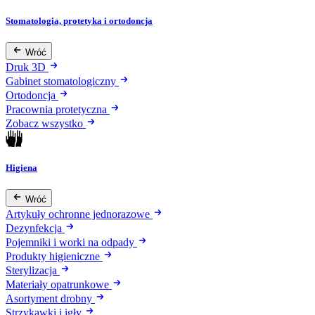
Stomatologia, protetyka i ortodoncja
Wróć
Druk 3D
Gabinet stomatologiczny
Ortodoncja
Pracownia protetyczna
Zobacz wszystko
Higiena
Wróć
Artykuły ochronne jednorazowe
Dezynfekcja
Pojemniki i worki na odpady
Produkty higieniczne
Sterylizacja
Materiały opatrunkowe
Asortyment drobny
Strzykawki i igły