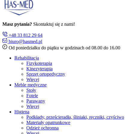
Masz pytania?
Skontaktuj się z nami!
+48 33 812 29 64
biuro@hasmed.pl
Od poniedziałku do piątku w godzinach od 08.00 do 16.00
Rehabilitacja
Fizykoterapia
Kinezyterapia
Sprzęt ortopedyczny
Więcej
Meble medyczne
Stoły
Fotele
Parawany
Więcej
Higiena
Podkłady, prześcieradła, śliniaki, ręczniki, czyściwo
Materiały opatrunkowe
Odzież ochronna
Więcej