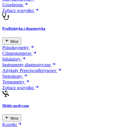
Urządzenia
Zobacz wszystko
Profilaktyka i diagnostyka
Wróć
Pulsoksymetry
Ciśnieniomierze
Inhalatory
Instrumenty diagnostyczne
Artykuły Przeciwodleżynowe
Stetoskopy
Termometry
Zobacz wszystko
Meble medyczne
Wróć
Kozetki