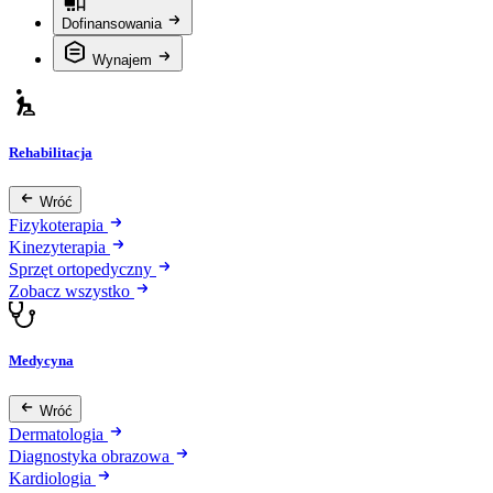
Dofinansowania
Wynajem
Rehabilitacja
Wróć
Fizykoterapia
Kinezyterapia
Sprzęt ortopedyczny
Zobacz wszystko
Medycyna
Wróć
Dermatologia
Diagnostyka obrazowa
Kardiologia