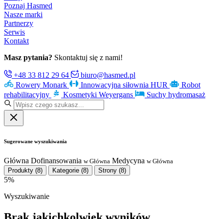
Poznaj Hasmed
Nasze marki
Partnerzy
Serwis
Kontakt
Masz pytania?
Skontaktuj się z nami!
+48 33 812 29 64
biuro@hasmed.pl
Rowery Monark
Innowacyjna siłownia HUR
Robot
rehabilitacyjny
Kosmetyki Weyergans
Suchy hydromasaż
Sugerowane wyszukiwania
Główna
Dofinansowania
Medycyna
w Główna
w Główna
Produkty
(8)
Kategorie
(8)
Strony
(8)
5%
Wyszukiwanie
Brak jakichkolwiek wyników