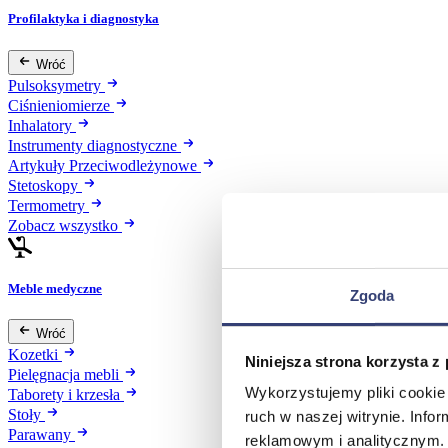
Profilaktyka i diagnostyka
Wróć
Pulsoksymetry
Ciśnieniomierze
Inhalatory
Instrumenty diagnostyczne
Artykuły Przeciwodleżynowe
Stetoskopy
Termometry
Zobacz wszystko
Meble medyczne
Zgoda
Wróć
Kozetki
Niniejsza strona korzysta z
Pielęgnacja mebli
Wykorzystujemy pliki cookie 
Taborety i krzesła
Stoły
ruch w naszej witrynie. Inf
Parawany
reklamowym i analitycznym. 