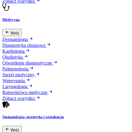
Zobacz wszystko
Medycyna
Wróć
Dermatologia
Diagnostyka obrazowa
Kardiologia
Okulistyka
Oświetlenie diagnostyczne
Pulmonologia
Sprzęt medyczny
Weterynaria
Laryngologia
Ratownictwo medyczne
Zobacz wszystko
Stomatologia, protetyka i ortodoncja
Wróć