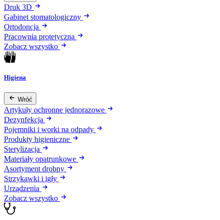
Druk 3D
Gabinet stomatologiczny
Ortodoncja
Pracownia protetyczna
Zobacz wszystko
Higiena
Wróć
Artykuły ochronne jednorazowe
Dezynfekcja
Pojemniki i worki na odpady
Produkty higieniczne
Sterylizacja
Materiały opatrunkowe
Asortyment drobny
Strzykawki i igły
Urządzenia
Zobacz wszystko