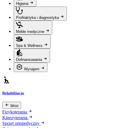
Higiena
Profilaktyka i diagnostyka
Meble medyczne
Spa & Wellness
Dofinansowania
Wynajem
Rehabilitacja
Wróć
Fizykoterapia
Kinezyterapia
Sprzęt ortopedyczny