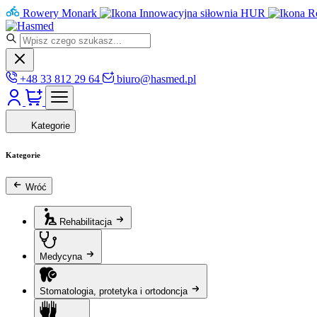
Rowery Monark
Innowacyjna siłownia HUR
R
+48 33 812 29 64
biuro@hasmed.pl
Kategorie
Kategorie
Wróć
Rehabilitacja
Medycyna
Stomatologia, protetyka i ortodoncja