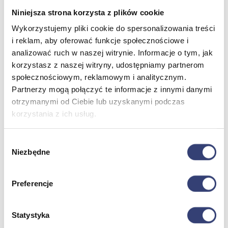
Pulmonologia
Sprzęt medyczny
Niniejsza strona korzysta z plików cookie
Weterynaria
Wykorzystujemy pliki cookie do spersonalizowania treści
Laryngologia
i reklam, aby oferować funkcje społecznościowe i
Ratownictwo medyczne
Zobacz wszystko
analizować ruch w naszej witrynie. Informacje o tym, jak
korzystasz z naszej witryny, udostępniamy partnerom
społecznościowym, reklamowym i analitycznym.
Stomatologia, protetyka i ortodoncja
Partnerzy mogą połączyć te informacje z innymi danymi
otrzymanymi od Ciebie lub uzyskanymi podczas
Wróć
korzystania z ich usług.
Druk 3D
Gabinet stomatologiczny
Ortodoncja
Wybór
Pracownia protetyczna
Niezbędne
zgody
Zobacz wszystko
Preferencje
Higiena
Wróć
Statystyka
Artykuły ochronne jednorazowe