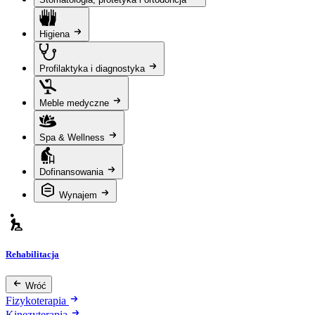
Higiena
Profilaktyka i diagnostyka
Meble medyczne
Spa & Wellness
Dofinansowania
Wynajem
Rehabilitacja
Wróć
Fizykoterapia
Kinezyterapia