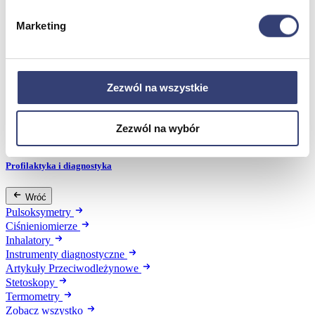
Dezynfekcja
Pojemniki i worki na odpady
Marketing
Produkty higieniczne
Sterylizacja
Materiały opatrunkowe
Asortyment drobny
Zezwól na wszystkie
Strzykawki i igły
Urządzenia
Zobacz wszystko
Zezwól na wybór
Profilaktyka i diagnostyka
Wróć
Pulsoksymetry
Ciśnieniomierze
Inhalatory
Instrumenty diagnostyczne
Artykuły Przeciwodleżynowe
Stetoskopy
Termometry
Zobacz wszystko