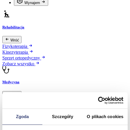
Wynajem
Rehabilitacja
Wróć
Fizykoterapia
Kinezyterapia
Sprzęt ortopedyczny
Zobacz wszystko
Medycyna
Wróć
Dermatologia
Diagnostyka obrazowa
Kardiologia
Zgoda
Szczegóły
O plikach cookies
Okulistyka
Oświetlenie diagnostyczne