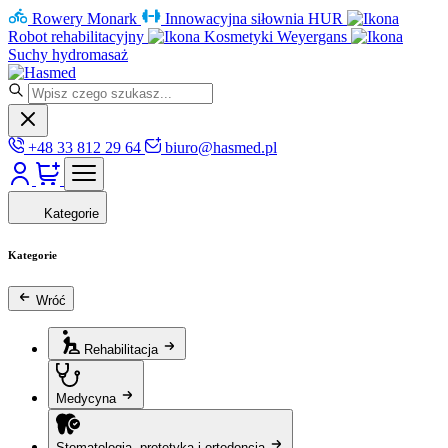
Rowery Monark
Innowacyjna siłownia HUR
Robot rehabilitacyjny
Kosmetyki Weyergans
Suchy hydromasaż
+48 33 812 29 64
biuro@hasmed.pl
Kategorie
Kategorie
Wróć
Rehabilitacja
Medycyna
Stomatologia, protetyka i ortodoncja