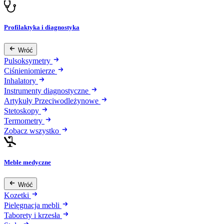
Profilaktyka i diagnostyka
Wróć
Pulsoksymetry
Ciśnieniomierze
Inhalatory
Instrumenty diagnostyczne
Artykuły Przeciwodleżynowe
Stetoskopy
Termometry
Zobacz wszystko
Meble medyczne
Wróć
Kozetki
Pielęgnacja mebli
Taborety i krzesła