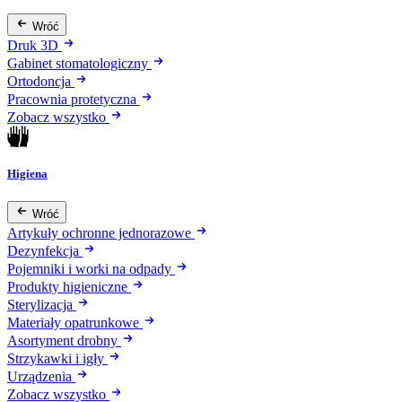
Wróć
Druk 3D
Gabinet stomatologiczny
Ortodoncja
Pracownia protetyczna
Zobacz wszystko
Higiena
Wróć
Artykuły ochronne jednorazowe
Dezynfekcja
Pojemniki i worki na odpady
Produkty higieniczne
Sterylizacja
Materiały opatrunkowe
Asortyment drobny
Strzykawki i igły
Urządzenia
Zobacz wszystko