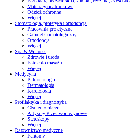
Podkłady, prześcieradła, śliniaki, ręczniki, czyściwo
Materiały opatrunkowe
Odzież ochronna
Więcej
Stomatologia, protetyka i ortodoncja
Pracownia protetyczna
Gabinet stomatologiczny
Ortodoncja
Więcej
Spa & Wellness
Zdrowie i uroda
Fotele do masażu
Więcej
Medycyna
Pulmonologia
Dermatologia
Kardiologia
Więcej
Profilaktyka i diagnostyka
Ciśnieniomierze
Artykuły Przeciwodleżynowe
Stetoskopy
Więcej
Ratownictwo medyczne
Fantomy