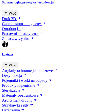
Stomatologia, protetyka i ortodoncja
Wróć
Druk 3D
Gabinet stomatologiczny
Ortodoncja
Pracownia protetyczna
Zobacz wszystko
Higiena
Wróć
Artykuły ochronne jednorazowe
Dezynfekcja
Pojemniki i worki na odpady
Produkty higieniczne
Sterylizacja
Materiały opatrunkowe
Asortyment drobny
Strzykawki i igły
Urządzenia