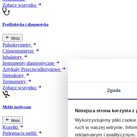
Zobacz wszystko
Profilaktyka i diagnostyka
Wróć
Pulsoksymetry
Ciśnieniomierze
Inhalatory
Instrumenty diagnostyczne
Artykuły Przeciwodleżynowe
Stetoskopy
Termometry
Zobacz wszystko
Zgoda
Meble medyczne
Niniejsza strona korzysta z
Wykorzystujemy pliki cookie 
Wróć
Kozetki
ruch w naszej witrynie. Inf
Pielęgnacja mebli
reklamowym i analitycznym. 