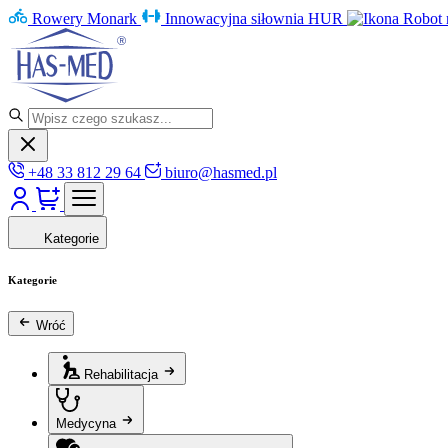
Rowery Monark
Innowacyjna siłownia HUR
Robot 
+48 33 812 29 64
biuro@hasmed.pl
Kategorie
Kategorie
Wróć
Rehabilitacja
Medycyna