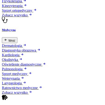
Fizykoterapia
Kinezyterapia
Sprzęt ortopedyczny
Zobacz wszystko
Medycyna
Wróć
Dermatologia
Diagnostyka obrazowa
Kardiologia
Okulistyka
Oświetlenie diagnostyczne
Pulmonologia
Sprzęt medyczny
Weterynaria
Laryngologia
Ratownictwo medyczne
Zobacz wszystko