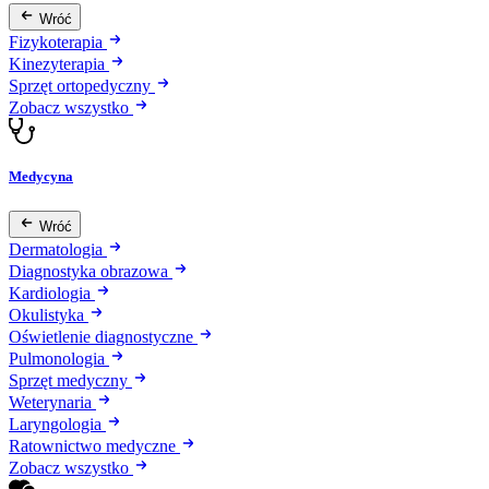
Wróć
Fizykoterapia
Kinezyterapia
Sprzęt ortopedyczny
Zobacz wszystko
Medycyna
Wróć
Dermatologia
Diagnostyka obrazowa
Kardiologia
Okulistyka
Oświetlenie diagnostyczne
Pulmonologia
Sprzęt medyczny
Weterynaria
Laryngologia
Ratownictwo medyczne
Zobacz wszystko