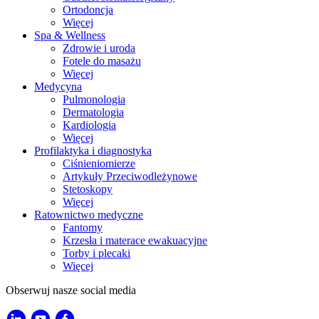
Ortodoncja
Więcej
Spa & Wellness
Zdrowie i uroda
Fotele do masażu
Więcej
Medycyna
Pulmonologia
Dermatologia
Kardiologia
Więcej
Profilaktyka i diagnostyka
Ciśnieniomierze
Artykuły Przeciwodleżynowe
Stetoskopy
Więcej
Ratownictwo medyczne
Fantomy
Krzesła i materace ewakuacyjne
Torby i plecaki
Więcej
Obserwuj nasze social media