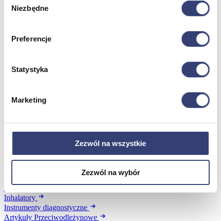
Niezbędne
zgody
Wróć
Artykuły ochronne jednorazowe
Dezynfekcja
Preferencje
Pojemniki i worki na odpady
Produkty higieniczne
Sterylizacja
Statystyka
Materiały opatrunkowe
Asortyment drobny
Strzykawki i igły
Marketing
Urządzenia
Zobacz wszystko
Zezwól na wszystkie
Profilaktyka i diagnostyka
Wróć
Zezwól na wybór
Pulsoksymetry
Ciśnieniomierze
Inhalatory
Instrumenty diagnostyczne
Artykuły Przeciwodleżynowe