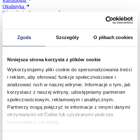
Kardiologia
Okulistyka
Oświetlenie diagnostyczne
Pulmonologia
Sprzęt medyczny
Weterynaria
Zgoda
Szczegóły
O plikach cookies
Laryngologia
Ratownictwo medyczne
Zobacz wszystko
Niniejsza strona korzysta z plików cookie
Wykorzystujemy pliki cookie do spersonalizowania treści
Stomatologia, protetyka i ortodoncja
i reklam, aby oferować funkcje społecznościowe i
Wróć
analizować ruch w naszej witrynie. Informacje o tym, jak
Druk 3D
korzystasz z naszej witryny, udostępniamy partnerom
Gabinet stomatologiczny
społecznościowym, reklamowym i analitycznym.
Ortodoncja
Partnerzy mogą połączyć te informacje z innymi danymi
Pracownia protetyczna
otrzymanymi od Ciebie lub uzyskanymi podczas
Zobacz wszystko
korzystania z ich usług.
Higiena
Wybór