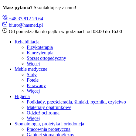
Masz pytania?
Skontaktuj się z nami!
+48 33 812 29 64
biuro@hasmed.pl
Od poniedziałku do piątku w godzinach od 08.00 do 16.00
Rehabilitacja
Fizykoterapia
Kinezyterapia
Sprzęt ortopedyczny
Więcej
Meble medyczne
Stoły
Fotele
Parawany
Więcej
Higiena
Podkłady, prześcieradła, śliniaki, ręczniki, czyściwo
Materiały opatrunkowe
Odzież ochronna
Więcej
Stomatologia, protetyka i ortodoncja
Pracownia protetyczna
Gabinet stomatologiczny