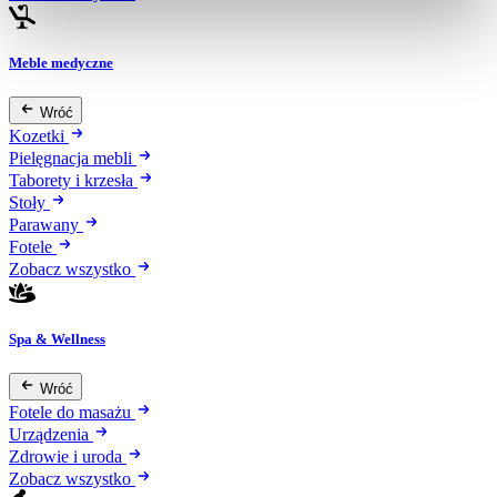
Meble medyczne
Wróć
Kozetki
Pielęgnacja mebli
Taborety i krzesła
Stoły
Parawany
Fotele
Zobacz wszystko
Spa & Wellness
Wróć
Fotele do masażu
Urządzenia
Zdrowie i uroda
Zobacz wszystko