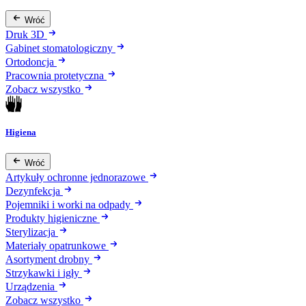
Wróć
Druk 3D
Gabinet stomatologiczny
Ortodoncja
Pracownia protetyczna
Zobacz wszystko
Higiena
Wróć
Artykuły ochronne jednorazowe
Dezynfekcja
Pojemniki i worki na odpady
Produkty higieniczne
Sterylizacja
Materiały opatrunkowe
Asortyment drobny
Strzykawki i igły
Urządzenia
Zobacz wszystko