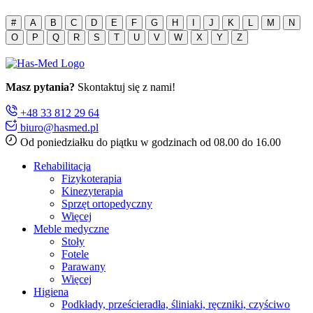
#
A
B
C
D
E
F
G
H
I
J
K
L
M
N
O
P
Q
R
S
T
U
V
W
X
Y
Z
Masz pytania?
Skontaktuj się z nami!
+48 33 812 29 64
biuro@hasmed.pl
Od poniedziałku do piątku w godzinach od 08.00 do 16.00
Rehabilitacja
Fizykoterapia
Kinezyterapia
Sprzęt ortopedyczny
Więcej
Meble medyczne
Stoły
Fotele
Parawany
Więcej
Higiena
Podkłady, prześcieradła, śliniaki, ręczniki, czyściwo