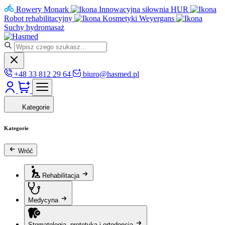
Rowery Monark
Innowacyjna siłownia HUR
Robot rehabilitacyjny
Kosmetyki Weyergans
Suchy hydromasaż
+48 33 812 29 64
biuro@hasmed.pl
Kategorie
Kategorie
Wróć
Rehabilitacja
Medycyna
Stomatologia, protetyka i ortodoncja