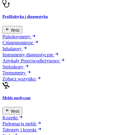
Profilaktyka i diagnostyka
Wróć
Pulsoksymetry
Ciśnieniomierze
Inhalatory
Instrumenty diagnostyczne
Artykuły Przeciwodleżynowe
Stetoskopy
Termometry
Zobacz wszystko
Meble medyczne
Wróć
Kozetki
Pielęgnacja mebli
Taborety i krzesła