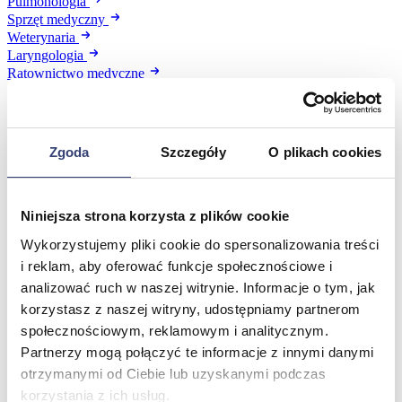
Pulmonologia
Sprzęt medyczny
Weterynaria
Laryngologia
Ratownictwo medyczne
Zobacz wszystko
Stomatologia, protetyka i ortodoncja
Zgoda
Szczegóły
O plikach cookies
Wróć
Druk 3D
Niniejsza strona korzysta z plików cookie
Gabinet stomatologiczny
Ortodoncja
Wykorzystujemy pliki cookie do spersonalizowania treści
Pracownia protetyczna
i reklam, aby oferować funkcje społecznościowe i
Zobacz wszystko
analizować ruch w naszej witrynie. Informacje o tym, jak
korzystasz z naszej witryny, udostępniamy partnerom
społecznościowym, reklamowym i analitycznym.
Higiena
Partnerzy mogą połączyć te informacje z innymi danymi
otrzymanymi od Ciebie lub uzyskanymi podczas
Wróć
Artykuły ochronne jednorazowe
korzystania z ich usług.