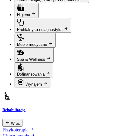
Higiena
Profilaktyka i diagnostyka
Meble medyczne
Spa & Wellness
Dofinansowania
Wynajem
Rehabilitacja
Wróć
Fizykoterapia
Kinezyterapia