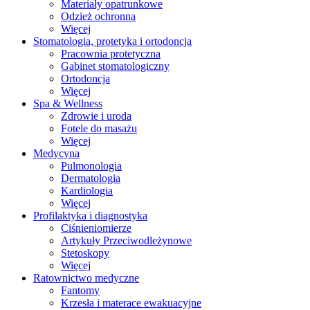
Materiały opatrunkowe
Odzież ochronna
Więcej
Stomatologia, protetyka i ortodoncja
Pracownia protetyczna
Gabinet stomatologiczny
Ortodoncja
Więcej
Spa & Wellness
Zdrowie i uroda
Fotele do masażu
Więcej
Medycyna
Pulmonologia
Dermatologia
Kardiologia
Więcej
Profilaktyka i diagnostyka
Ciśnieniomierze
Artykuły Przeciwodleżynowe
Stetoskopy
Więcej
Ratownictwo medyczne
Fantomy
Krzesła i materace ewakuacyjne