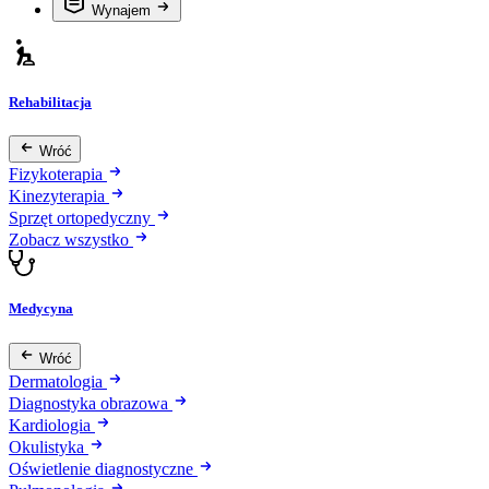
Wynajem
Rehabilitacja
Wróć
Fizykoterapia
Kinezyterapia
Sprzęt ortopedyczny
Zobacz wszystko
Medycyna
Wróć
Dermatologia
Diagnostyka obrazowa
Kardiologia
Okulistyka
Oświetlenie diagnostyczne