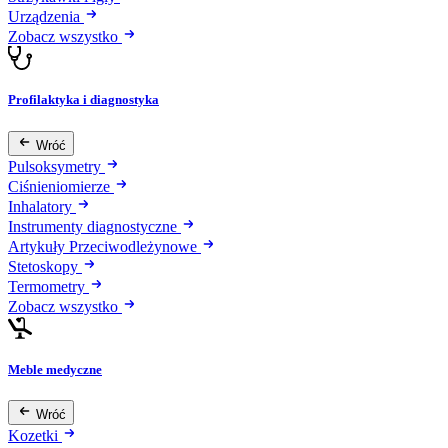
Urządzenia
Zobacz wszystko
Profilaktyka i diagnostyka
Wróć
Pulsoksymetry
Ciśnieniomierze
Inhalatory
Instrumenty diagnostyczne
Artykuły Przeciwodleżynowe
Stetoskopy
Termometry
Zobacz wszystko
Meble medyczne
Wróć
Kozetki