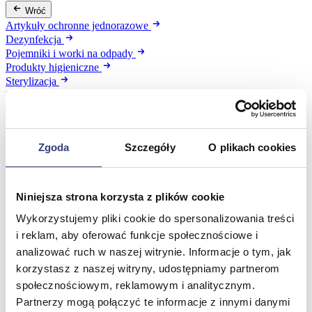
Wróć
Artykuły ochronne jednorazowe
Dezynfekcja
Pojemniki i worki na odpady
Produkty higieniczne
Sterylizacja
Materiały opatrunkowe
Asortyment drobny
Strzykawki i igły
Urządzenia
Zgoda
Szczegóły
O plikach cookies
Zobacz wszystko
Profilaktyka i diagnostyka
Niniejsza strona korzysta z plików cookie
Wykorzystujemy pliki cookie do spersonalizowania treści
Wróć
i reklam, aby oferować funkcje społecznościowe i
Pulsoksymetry
analizować ruch w naszej witrynie. Informacje o tym, jak
Ciśnieniomierze
korzystasz z naszej witryny, udostępniamy partnerom
Inhalatory
Instrumenty diagnostyczne
społecznościowym, reklamowym i analitycznym.
Artykuły Przeciwodleżynowe
Partnerzy mogą połączyć te informacje z innymi danymi
Stetoskopy