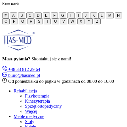
Nasze marki
#
A
B
C
D
E
F
G
H
I
J
K
L
M
N
O
P
Q
R
S
T
U
V
W
X
Y
Z
Masz pytania?
Skontaktuj się z nami!
+48 33 812 29 64
biuro@hasmed.pl
Od poniedziałku do piątku w godzinach od 08.00 do 16.00
Rehabilitacja
Fizykoterapia
Kinezyterapia
Sprzęt ortopedyczny
Więcej
Meble medyczne
Stoły
Fotele