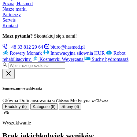
Poznaj Hasmed
Nasze marki
Partnerzy
Serwis
Kontakt
Masz pytania?
Skontaktuj się z nami!
+48 33 812 29 64
biuro@hasmed.pl
Rowery Monark
Innowacyjna siłownia HUR
Robot
rehabilitacyjny
Kosmetyki Weyergans
Suchy hydromasaż
Sugerowane wyszukiwania
Główna
Dofinansowania
Medycyna
w Główna
w Główna
Produkty
(8)
Kategorie
(8)
Strony
(8)
5%
Wyszukiwanie
Brak jakichkolwiek wyników