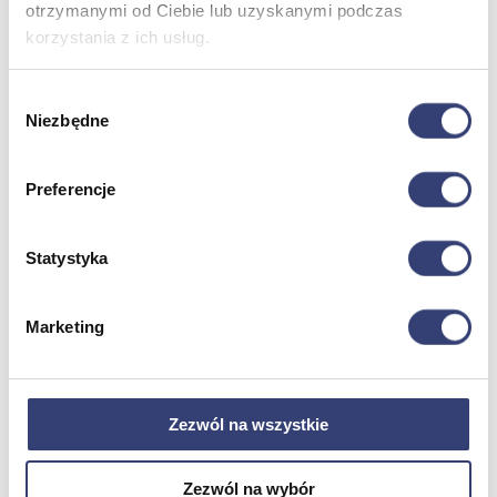
otrzymanymi od Ciebie lub uzyskanymi podczas
Termometry
korzystania z ich usług.
Zobacz wszystko
Wybór
Meble medyczne
Niezbędne
zgody
Wróć
Kozetki
Preferencje
Pielęgnacja mebli
Taborety i krzesła
Stoły
Statystyka
Parawany
Fotele
Zobacz wszystko
Marketing
Spa & Wellness
Zezwól na wszystkie
Wróć
Fotele do masażu
Urządzenia
Zezwól na wybór