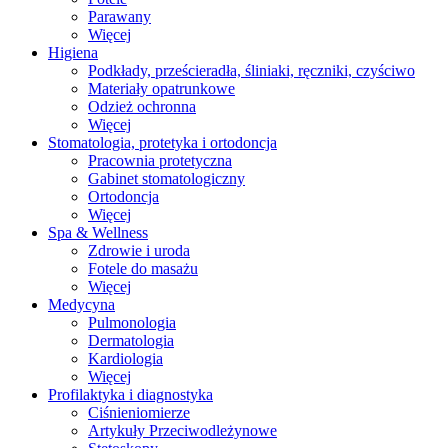
Parawany
Więcej
Higiena
Podkłady, prześcieradła, śliniaki, ręczniki, czyściwo
Materiały opatrunkowe
Odzież ochronna
Więcej
Stomatologia, protetyka i ortodoncja
Pracownia protetyczna
Gabinet stomatologiczny
Ortodoncja
Więcej
Spa & Wellness
Zdrowie i uroda
Fotele do masażu
Więcej
Medycyna
Pulmonologia
Dermatologia
Kardiologia
Więcej
Profilaktyka i diagnostyka
Ciśnieniomierze
Artykuły Przeciwodleżynowe