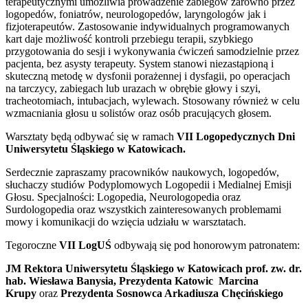
terapeutycznymi umożliwia prowadzenie zabiegów zarówno przez
logopedów, foniatrów, neurologopedów, laryngologów jak i
fizjoterapeutów. Zastosowanie indywidualnych programowanych
kart daje możliwość kontroli przebiegu terapii, szybkiego
przygotowania do sesji i wykonywania ćwiczeń samodzielnie przez
pacjenta, bez asysty terapeuty. System stanowi niezastąpioną i
skuteczną metodę w dysfonii porażennej i dysfagii, po operacjach
na tarczycy, zabiegach lub urazach w obrębie głowy i szyi,
tracheotomiach, intubacjach, wylewach. Stosowany również w celu
wzmacniania głosu u solistów oraz osób pracujących głosem.
Warsztaty będą odbywać się w ramach
VII Logopedycznych Dni
Uniwersytetu
Śląskiego w Katowicach.
Serdecznie zapraszamy pracowników naukowych, logopedów,
słuchaczy studiów Podyplomowych Logopedii i Medialnej Emisji
Głosu. Specjalności: Logopedia, Neurologopedia oraz
Surdologopedia oraz wszystkich zainteresowanych problemami
mowy i komunikacji do wzięcia udziału w warsztatach.
Tegoroczne
VII LogUŚ
odbywają się pod honorowym patronatem:
JM Rektora Uniwersytetu Śląskiego w Katowicach prof. zw. dr.
hab. Wiesława Banysia,
Prezydenta Katowic Marcina
Krupy
oraz
Prezydenta Sosnowca Arkadiusza Chęcińskiego