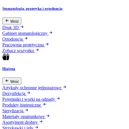
Stomatologia, protetyka i ortodoncja
Wróć
Druk 3D
Gabinet stomatologiczny
Ortodoncja
Pracownia protetyczna
Zobacz wszystko
Higiena
Wróć
Artykuły ochronne jednorazowe
Dezynfekcja
Pojemniki i worki na odpady
Produkty higieniczne
Sterylizacja
Materiały opatrunkowe
Asortyment drobny
Strzykawki i igły