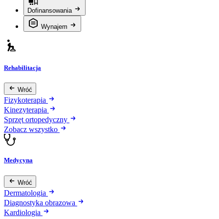
Dofinansowania
Wynajem
Rehabilitacja
Wróć
Fizykoterapia
Kinezyterapia
Sprzęt ortopedyczny
Zobacz wszystko
Medycyna
Wróć
Dermatologia
Diagnostyka obrazowa
Kardiologia