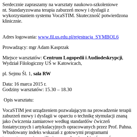
Serdecznie zapraszamy na warsztaty naukowo-szkoleniowe
nt. Standaryzowana terapia zaburzeń mowy i dysfagii z
wykorzystaniem systemu VocaSTIM. Skuteczność potwierdzona
klinicznie.
Adres logowania:
www.fil.us.edu.pl/rejestracja_SYMBOL6
Prowadzący: mgr Adam Kasprzak
Miejsce warsztatów:
Centrum Logopedii i Audiodeskrypcji
,
Wydział Filologiczny UŚ w Katowicach,
pl. Sejmu Śl. 1,
sala RW
Data: 16 marca 2015 r.
Godziny warsztatów: 15.30 – 18.30
Opis warsztatu:
VocaSTIM jest urządzeniem pozwalającym na prowadzenie terapii
zaburzeń mowy i dysfagii w oparciu o technikę stymulacji znaną
jako ćwiczenia zamiarowe według standardów ćwiczeń
foniatrycznych i artykulacyjnych opracowanych przez Prof. Pahna.
Wbudowany indeks wskazań z gotowymi programami