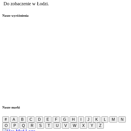
Do zobaczenie w Łodzi.
Nasze wyróżnienia
Nasze marki
#
A
B
C
D
E
F
G
H
I
J
K
L
M
N
O
P
Q
R
S
T
U
V
W
X
Y
Z