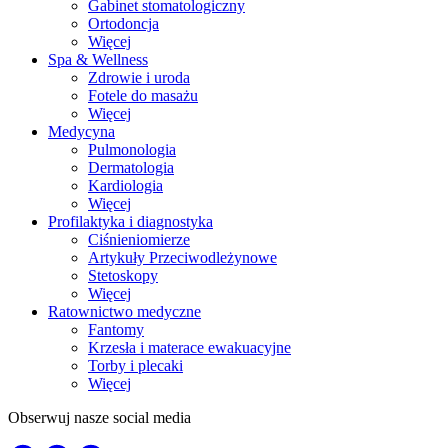
Gabinet stomatologiczny
Ortodoncja
Więcej
Spa & Wellness
Zdrowie i uroda
Fotele do masażu
Więcej
Medycyna
Pulmonologia
Dermatologia
Kardiologia
Więcej
Profilaktyka i diagnostyka
Ciśnieniomierze
Artykuły Przeciwodleżynowe
Stetoskopy
Więcej
Ratownictwo medyczne
Fantomy
Krzesła i materace ewakuacyjne
Torby i plecaki
Więcej
Obserwuj nasze social media