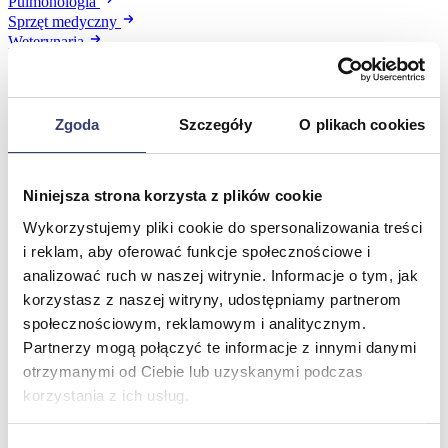
Pulmonologia
Sprzęt medyczny
Weterynaria
Laryngologia
Ratownictwo medyczne
Zobacz wszystko
Zgoda
Szczegóły
O plikach cookies
Stomatologia, protetyka i ortodoncja
Niniejsza strona korzysta z plików cookie
Wróć
Wykorzystujemy pliki cookie do spersonalizowania treści
Druk 3D
Gabinet stomatologiczny
i reklam, aby oferować funkcje społecznościowe i
Ortodoncja
analizować ruch w naszej witrynie. Informacje o tym, jak
Pracownia protetyczna
korzystasz z naszej witryny, udostępniamy partnerom
Zobacz wszystko
społecznościowym, reklamowym i analitycznym.
Partnerzy mogą połączyć te informacje z innymi danymi
otrzymanymi od Ciebie lub uzyskanymi podczas
Higiena
korzystania z ich usług.
Wróć
Artykuły ochronne jednorazowe