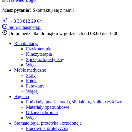
Masz pytania?
Skontaktuj się z nami!
+48 33 812 29 64
biuro@hasmed.pl
Od poniedziałku do piątku w godzinach od 08.00 do 16.00
Rehabilitacja
Fizykoterapia
Kinezyterapia
Sprzęt ortopedyczny
Więcej
Meble medyczne
Stoły
Fotele
Parawany
Więcej
Higiena
Podkłady, prześcieradła, śliniaki, ręczniki, czyściwo
Materiały opatrunkowe
Odzież ochronna
Więcej
Stomatologia, protetyka i ortodoncja
Pracownia protetyczna