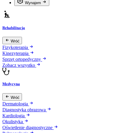
Wynajem
Rehabilitacja
Wróć
Fizykoterapia
Kinezyterapia
Sprzęt ortopedyczny
Zobacz wszystko
Medycyna
Wróć
Dermatologia
Diagnostyka obrazowa
Kardiologia
Okulistyka
Oświetlenie diagnostyczne