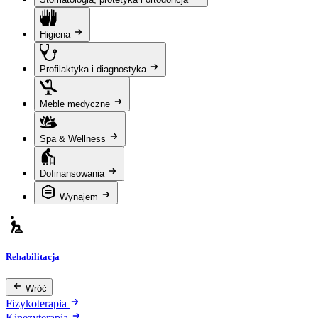
Higiena
Profilaktyka i diagnostyka
Meble medyczne
Spa & Wellness
Dofinansowania
Wynajem
Rehabilitacja
Wróć
Fizykoterapia
Kinezyterapia