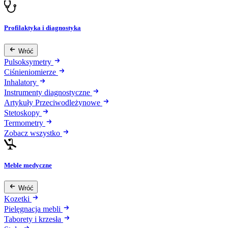
Profilaktyka i diagnostyka
Wróć
Pulsoksymetry
Ciśnieniomierze
Inhalatory
Instrumenty diagnostyczne
Artykuły Przeciwodleżynowe
Stetoskopy
Termometry
Zobacz wszystko
Meble medyczne
Wróć
Kozetki
Pielęgnacja mebli
Taborety i krzesła