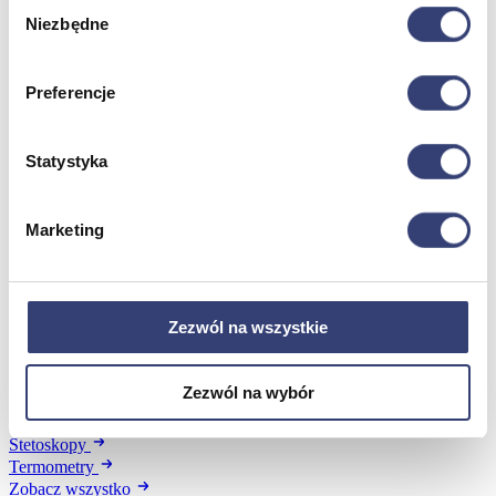
Wybór
Dezynfekcja
Niezbędne
zgody
Pojemniki i worki na odpady
Produkty higieniczne
Sterylizacja
Preferencje
Materiały opatrunkowe
Asortyment drobny
Strzykawki i igły
Statystyka
Urządzenia
Zobacz wszystko
Marketing
Profilaktyka i diagnostyka
Wróć
Zezwól na wszystkie
Pulsoksymetry
Ciśnieniomierze
Inhalatory
Zezwól na wybór
Instrumenty diagnostyczne
Artykuły Przeciwodleżynowe
Stetoskopy
Termometry
Zobacz wszystko