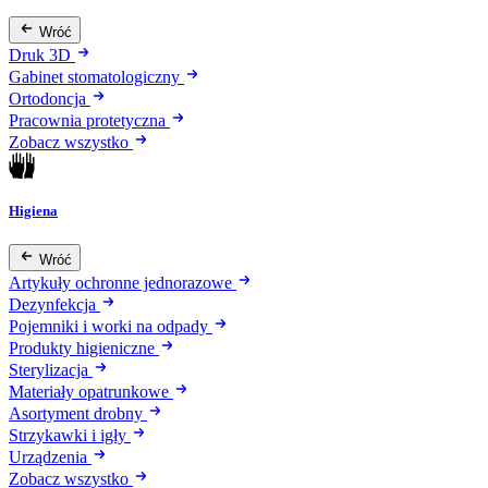
Wróć
Druk 3D
Gabinet stomatologiczny
Ortodoncja
Pracownia protetyczna
Zobacz wszystko
Higiena
Wróć
Artykuły ochronne jednorazowe
Dezynfekcja
Pojemniki i worki na odpady
Produkty higieniczne
Sterylizacja
Materiały opatrunkowe
Asortyment drobny
Strzykawki i igły
Urządzenia
Zobacz wszystko