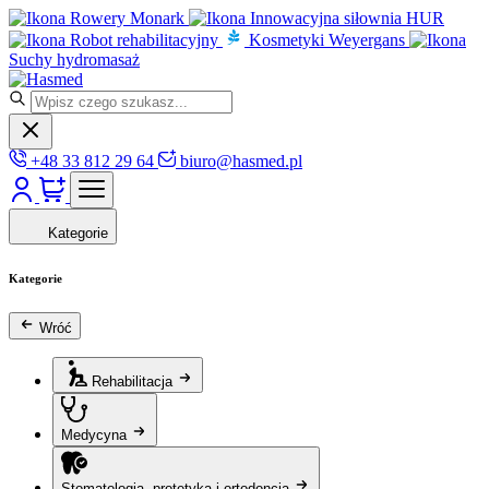
Rowery Monark
Innowacyjna siłownia HUR
Robot rehabilitacyjny
Kosmetyki Weyergans
Suchy hydromasaż
+48 33 812 29 64
biuro@hasmed.pl
Kategorie
Kategorie
Wróć
Rehabilitacja
Medycyna
Stomatologia, protetyka i ortodoncja