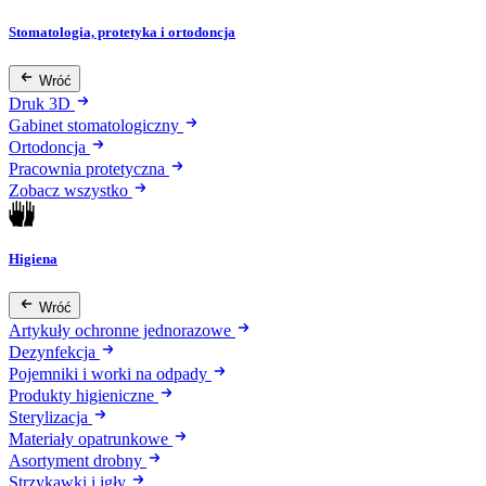
Stomatologia, protetyka i ortodoncja
Wróć
Druk 3D
Gabinet stomatologiczny
Ortodoncja
Pracownia protetyczna
Zobacz wszystko
Higiena
Wróć
Artykuły ochronne jednorazowe
Dezynfekcja
Pojemniki i worki na odpady
Produkty higieniczne
Sterylizacja
Materiały opatrunkowe
Asortyment drobny
Strzykawki i igły