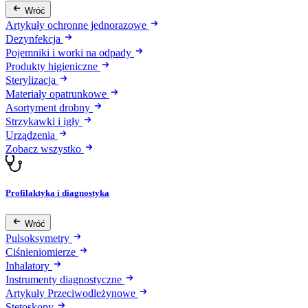
Wróć
Artykuły ochronne jednorazowe
Dezynfekcja
Pojemniki i worki na odpady
Produkty higieniczne
Sterylizacja
Materiały opatrunkowe
Asortyment drobny
Strzykawki i igły
Urządzenia
Zobacz wszystko
Profilaktyka i diagnostyka
Wróć
Pulsoksymetry
Ciśnieniomierze
Inhalatory
Instrumenty diagnostyczne
Artykuły Przeciwodleżynowe
Stetoskopy