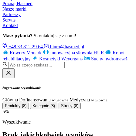
Poznaj Hasmed
Nasze marki
Partnerzy
Serwis
Kontakt
Masz pytania?
Skontaktuj się z nami!
+48 33 812 29 64
biuro@hasmed.pl
Rowery Monark
Innowacyjna siłownia HUR
Robot
rehabilitacyjny
Kosmetyki Weyergans
Suchy hydromasaż
Sugerowane wyszukiwania
Główna
Dofinansowania
Medycyna
w Główna
w Główna
Produkty
(8)
Kategorie
(8)
Strony
(8)
5%
Wyszukiwanie
Brak jakichkolwiek wyników