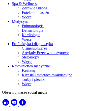
Spa & Wellness
Zdrowie i uroda
Fotele do masażu
Więcej
Medycyna
Pulmonologia
Dermatologia
Kardiologia
Więcej
Profilaktyka i diagnostyka
Ciśnieniomierze
Artykuły Przeciwodleżynowe
Stetoskopy
Więcej
Ratownictwo medyczne
Fantomy
Krzesła i materace ewakuacyjne
Torby i plecaki
Więcej
Obserwuj nasze social media