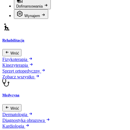
Dofinansowania
Wynajem
Rehabilitacja
Wróć
Fizykoterapia
Kinezyterapia
Sprzęt ortopedyczny
Zobacz wszystko
Medycyna
Wróć
Dermatologia
Diagnostyka obrazowa
Kardiologia