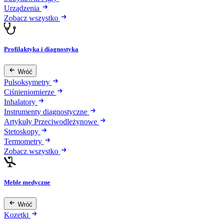
Urządzenia
Zobacz wszystko
Profilaktyka i diagnostyka
Wróć
Pulsoksymetry
Ciśnieniomierze
Inhalatory
Instrumenty diagnostyczne
Artykuły Przeciwodleżynowe
Stetoskopy
Termometry
Zobacz wszystko
Meble medyczne
Wróć
Kozetki