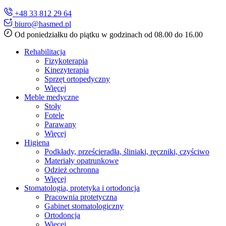
+48 33 812 29 64
biuro@hasmed.pl
Od poniedziałku do piątku w godzinach od 08.00 do 16.00
Rehabilitacja
Fizykoterapia
Kinezyterapia
Sprzęt ortopedyczny
Więcej
Meble medyczne
Stoły
Fotele
Parawany
Więcej
Higiena
Podkłady, prześcieradła, śliniaki, ręczniki, czyściwo
Materiały opatrunkowe
Odzież ochronna
Więcej
Stomatologia, protetyka i ortodoncja
Pracownia protetyczna
Gabinet stomatologiczny
Ortodoncja
Więcej