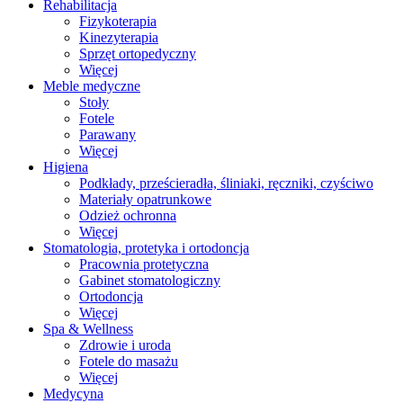
Rehabilitacja
Fizykoterapia
Kinezyterapia
Sprzęt ortopedyczny
Więcej
Meble medyczne
Stoły
Fotele
Parawany
Więcej
Higiena
Podkłady, prześcieradła, śliniaki, ręczniki, czyściwo
Materiały opatrunkowe
Odzież ochronna
Więcej
Stomatologia, protetyka i ortodoncja
Pracownia protetyczna
Gabinet stomatologiczny
Ortodoncja
Więcej
Spa & Wellness
Zdrowie i uroda
Fotele do masażu
Więcej
Medycyna