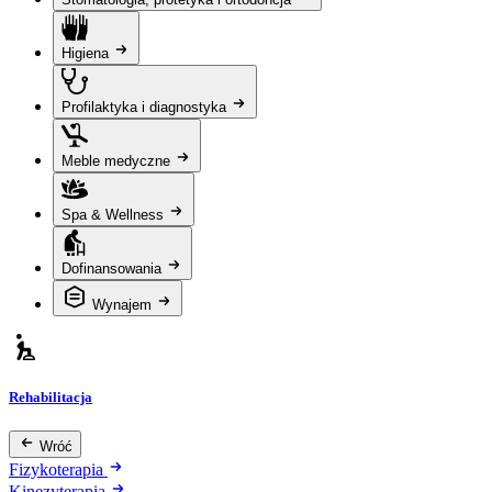
Higiena
Profilaktyka i diagnostyka
Meble medyczne
Spa & Wellness
Dofinansowania
Wynajem
Rehabilitacja
Wróć
Fizykoterapia
Kinezyterapia