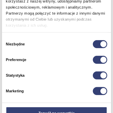
korzystasz z naszej witryny, udostępniamy partnerom
społecznościowym, reklamowym i analitycznym.
Partnerzy mogą połączyć te informacje z innymi danymi
Meble medyczne
otrzymanymi od Ciebie lub uzyskanymi podczas
korzystania z ich usług.
Wróć
Kozetki
Pielęgnacja mebli
Wybór
Taborety i krzesła
Niezbędne
zgody
Stoły
Parawany
Fotele
Preferencje
Zobacz wszystko
Statystyka
Spa & Wellness
Wróć
Marketing
Fotele do masażu
Urządzenia
Zdrowie i uroda
Zobacz wszystko