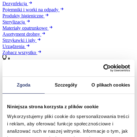
Dezynfekcja
Pojemniki i worki na odpady
Produkty higieniczne
Sterylizacja
Materiały opatrunkowe
Asortyment drobny
Strzykawki i igły
Urządzenia
Zobacz wszystko
Profilaktyka i diagnostyka
Zgoda
Szczegóły
O plikach cookies
Wróć
Pulsoksymetry
Ciśnieniomierze
Inhalatory
Niniejsza strona korzysta z plików cookie
Instrumenty diagnostyczne
Wykorzystujemy pliki cookie do spersonalizowania treści
Artykuły Przeciwodleżynowe
Stetoskopy
i reklam, aby oferować funkcje społecznościowe i
Termometry
analizować ruch w naszej witrynie. Informacje o tym, jak
Zobacz wszystko