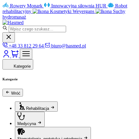
Rowery Monark
Innowacyjna siłownia HUR
Robot
rehabilitacyjny
Kosmetyki Weyergans
Suchy
hydromasaż
+48 33 812 29 64
biuro@hasmed.pl
Kategorie
Kategorie
Wróć
Rehabilitacja
Medycyna
Stomatologia, protetyka i ortodoncja