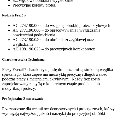
Szczegółowa obróbka i wygładzanie
Precyzyjne korekty protez
Rodzaje Frezów
AC 274.190.060 – do wstępnej obróbki protez akrylowych
AC 277.190.060 – do opracowywania i wygładzania
powierzchni podniebienia
AC 273.190.040 – do obróbki szczegółowej oraz
wygładzania
AC 198.190.023 – do precyzyjnych korekt protez
Charakterystyka Techniczna
Frezy Everall7 charakteryzują się drobnoziarnistą strukturą węglika
spiekanego, która zapewnia niezwykłą precyzję i długotrwałość
podczas pracy z materiałami akrylowymi. Każdy frez został
zaprojektowany z myślą o konkretnym etapie produkcji lub
modyfikacji protezy.
Profesjonalne Zastosowanie
Przeznaczone dla techników dentystycznych i protetycznych, którzy
wymagają najwyższej jakości narzędzi do precyzyjnej obróbki