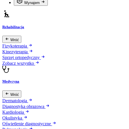
Wynajem
Rehabilitacja
Wróć
Fizykoterapia
Kinezyterapia
Sprzęt ortopedyczny
Zobacz wszystko
Medycyna
Wróć
Dermatologia
Diagnostyka obrazowa
Kardiologia
Okulistyka
Oświetlenie diagnostyczne