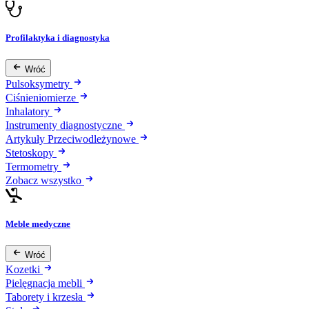
Profilaktyka i diagnostyka
Wróć
Pulsoksymetry
Ciśnieniomierze
Inhalatory
Instrumenty diagnostyczne
Artykuły Przeciwodleżynowe
Stetoskopy
Termometry
Zobacz wszystko
Meble medyczne
Wróć
Kozetki
Pielęgnacja mebli
Taborety i krzesła