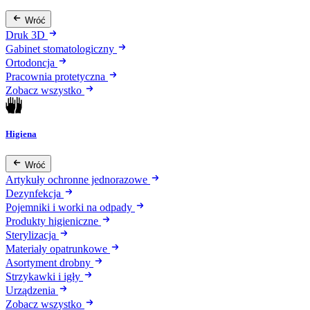
Wróć
Druk 3D
Gabinet stomatologiczny
Ortodoncja
Pracownia protetyczna
Zobacz wszystko
Higiena
Wróć
Artykuły ochronne jednorazowe
Dezynfekcja
Pojemniki i worki na odpady
Produkty higieniczne
Sterylizacja
Materiały opatrunkowe
Asortyment drobny
Strzykawki i igły
Urządzenia
Zobacz wszystko