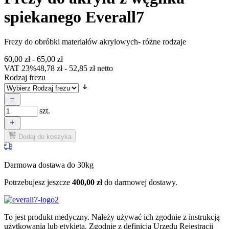
spiekanego Everall7
Frezy do obróbki materiałów akrylowych- różne rodzaje
60,00
zł
-
65,00
zł
VAT 23%
48,78
zł
-
52,85
zł
netto
Rodzaj frezu
szt.
Dodaj do koszyka
Darmowa dostawa do 30kg
Potrzebujesz jeszcze
400,00
zł
do darmowej dostawy.
To jest produkt medyczny.
Należy używać ich zgodnie z instrukcją
użytkowania lub etykietą. Zgodnie z definicją Urzędu Rejestracji