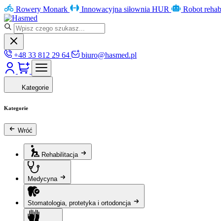
Rowery Monark
Innowacyjna siłownia HUR
Robot rehab
+48 33 812 29 64
biuro@hasmed.pl
Kategorie
Kategorie
Wróć
Rehabilitacja
Medycyna
Stomatologia, protetyka i ortodoncja