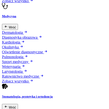
Zobacz wszystko
Medycyna
Wróć
Dermatologia
Diagnostyka obrazowa
Kardiologia
Okulistyka
Oświetlenie diagnostyczne
Pulmonologia
Sprzęt medyczny
Weterynaria
Laryngologia
Ratownictwo medyczne
Zobacz wszystko
Stomatologia, protetyka i ortodoncja
Wróć