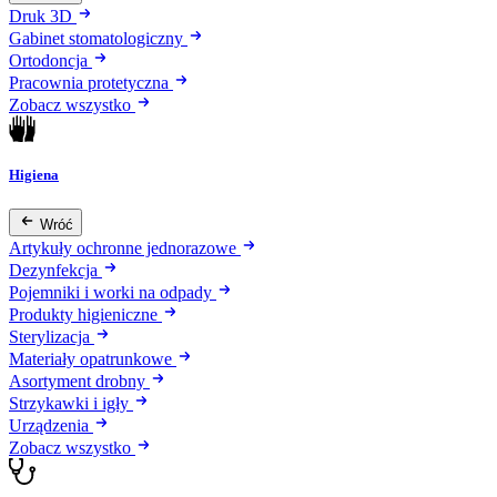
Druk 3D
Gabinet stomatologiczny
Ortodoncja
Pracownia protetyczna
Zobacz wszystko
Higiena
Wróć
Artykuły ochronne jednorazowe
Dezynfekcja
Pojemniki i worki na odpady
Produkty higieniczne
Sterylizacja
Materiały opatrunkowe
Asortyment drobny
Strzykawki i igły
Urządzenia
Zobacz wszystko