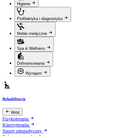
Higiena
Profilaktyka i diagnostyka
Meble medyczne
Spa & Wellness
Dofinansowania
Wynajem
Rehabilitacja
Wróć
Fizykoterapia
Kinezyterapia
Sprzęt ortopedyczny