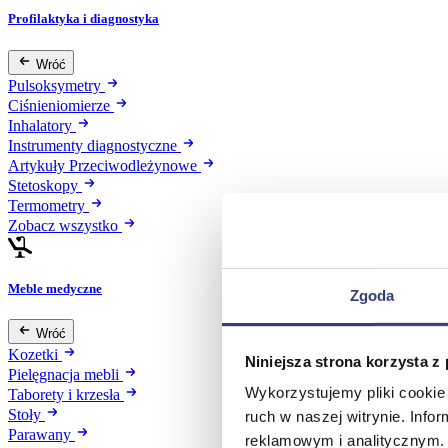
Profilaktyka i diagnostyka
Wróć
Pulsoksymetry
Ciśnieniomierze
Inhalatory
Instrumenty diagnostyczne
Artykuły Przeciwodleżynowe
Stetoskopy
Termometry
Zobacz wszystko
Meble medyczne
Zgoda
Wróć
Kozetki
Niniejsza strona korzysta z
Pielęgnacja mebli
Wykorzystujemy pliki cookie 
Taborety i krzesła
Stoły
ruch w naszej witrynie. Inf
Parawany
reklamowym i analitycznym. 