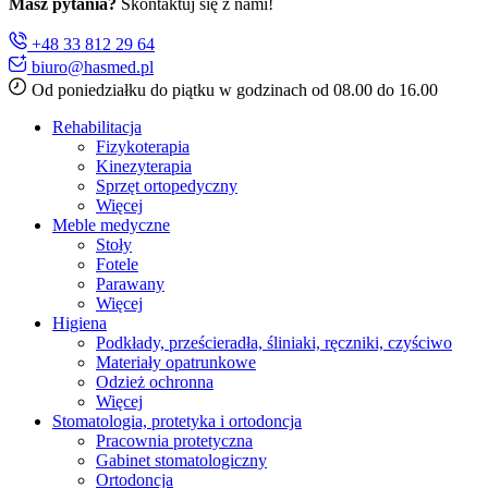
Masz pytania?
Skontaktuj się z nami!
+48 33 812 29 64
biuro@hasmed.pl
Od poniedziałku do piątku w godzinach od 08.00 do 16.00
Rehabilitacja
Fizykoterapia
Kinezyterapia
Sprzęt ortopedyczny
Więcej
Meble medyczne
Stoły
Fotele
Parawany
Więcej
Higiena
Podkłady, prześcieradła, śliniaki, ręczniki, czyściwo
Materiały opatrunkowe
Odzież ochronna
Więcej
Stomatologia, protetyka i ortodoncja
Pracownia protetyczna
Gabinet stomatologiczny
Ortodoncja