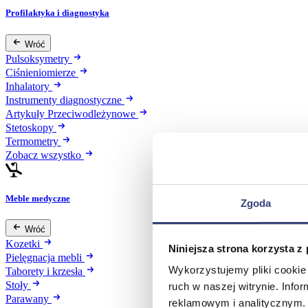
Profilaktyka i diagnostyka
Wróć
Pulsoksymetry
Ciśnieniomierze
Inhalatory
Instrumenty diagnostyczne
Artykuły Przeciwodleżynowe
Stetoskopy
Termometry
Zobacz wszystko
Meble medyczne
Zgoda
Wróć
Kozetki
Niniejsza strona korzysta z
Pielęgnacja mebli
Wykorzystujemy pliki cookie 
Taborety i krzesła
Stoły
ruch w naszej witrynie. Inf
Parawany
reklamowym i analitycznym. 