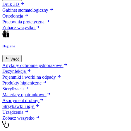
Druk 3D
Gabinet stomatologiczny
Ortodoncja
Pracownia protetyczna
Zobacz wszystko
Higiena
Wróć
Artykuły ochronne jednorazowe
Dezynfekcja
Pojemniki i worki na odpady
Produkty higieniczne
Sterylizacja
Materiały opatrunkowe
Asortyment drobny
Strzykawki i igły
Urządzenia
Zobacz wszystko