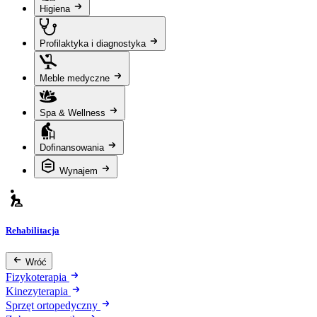
Higiena
Profilaktyka i diagnostyka
Meble medyczne
Spa & Wellness
Dofinansowania
Wynajem
Rehabilitacja
Wróć
Fizykoterapia
Kinezyterapia
Sprzęt ortopedyczny