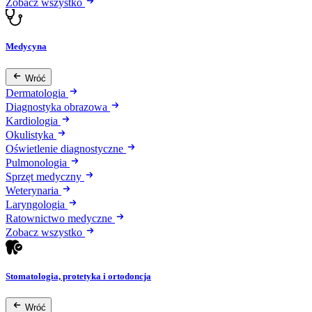
Zobacz wszystko
Medycyna
Wróć
Dermatologia
Diagnostyka obrazowa
Kardiologia
Okulistyka
Oświetlenie diagnostyczne
Pulmonologia
Sprzęt medyczny
Weterynaria
Laryngologia
Ratownictwo medyczne
Zobacz wszystko
Stomatologia, protetyka i ortodoncja
Wróć