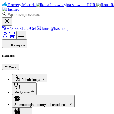
Rowery Monark
Innowacyjna siłownia HUR
R
+48 33 812 29 64
biuro@hasmed.pl
Kategorie
Kategorie
Wróć
Rehabilitacja
Medycyna
Stomatologia, protetyka i ortodoncja