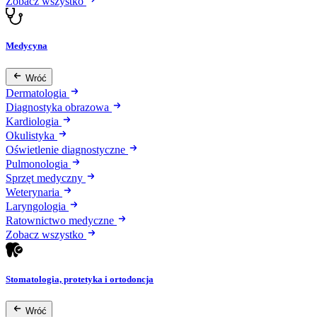
Zobacz wszystko
Medycyna
Wróć
Dermatologia
Diagnostyka obrazowa
Kardiologia
Okulistyka
Oświetlenie diagnostyczne
Pulmonologia
Sprzęt medyczny
Weterynaria
Laryngologia
Ratownictwo medyczne
Zobacz wszystko
Stomatologia, protetyka i ortodoncja
Wróć