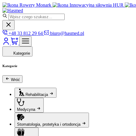
Rowery Monark
Innowacyjna siłownia HUR
+48 33 812 29 64
biuro@hasmed.pl
Kategorie
Kategorie
Wróć
Rehabilitacja
Medycyna
Stomatologia, protetyka i ortodoncja