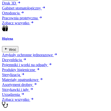
Druk 3D
Gabinet stomatologiczny
Ortodoncja
Pracownia protetyczna
Zobacz wszystko
Higiena
Wróć
Artykuły ochronne jednorazowe
Dezynfekcja
Pojemniki i worki na odpady
Produkty higieniczne
Sterylizacja
Materiały opatrunkowe
Asortyment drobny
Strzykawki i igły
Urządzenia
Zobacz wszystko