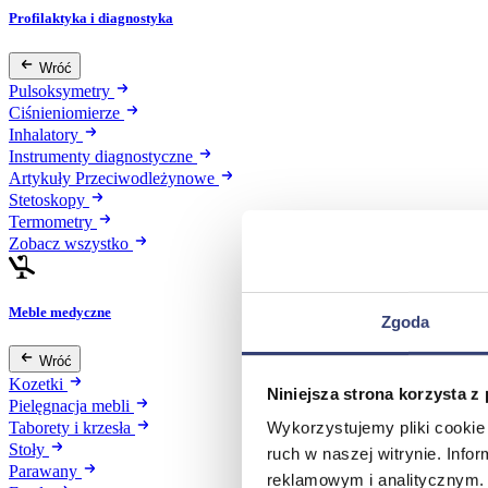
Profilaktyka i diagnostyka
Wróć
Pulsoksymetry
Ciśnieniomierze
Inhalatory
Instrumenty diagnostyczne
Artykuły Przeciwodleżynowe
Stetoskopy
Termometry
Zobacz wszystko
Meble medyczne
Zgoda
Wróć
Kozetki
Niniejsza strona korzysta z
Pielęgnacja mebli
Wykorzystujemy pliki cookie 
Taborety i krzesła
Stoły
ruch w naszej witrynie. Inf
Parawany
reklamowym i analitycznym. 