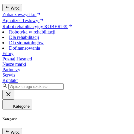
Wróć
Zobacz wszystko
Aquatizer Testowy
Robot rehabilitacyjny ROBERT®
Robotyka w rehabilitacji
Dla rehabilitacji
Dla stomatologów
Dofinansowania
Filmy
Poznaj Hasmed
Nasze marki
Partnerzy
Serwis
Kontakt
Kategorie
Kategorie
Wróć