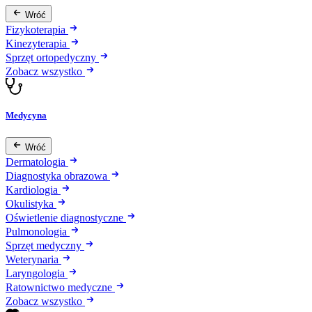
Wróć
Fizykoterapia
Kinezyterapia
Sprzęt ortopedyczny
Zobacz wszystko
Medycyna
Wróć
Dermatologia
Diagnostyka obrazowa
Kardiologia
Okulistyka
Oświetlenie diagnostyczne
Pulmonologia
Sprzęt medyczny
Weterynaria
Laryngologia
Ratownictwo medyczne
Zobacz wszystko