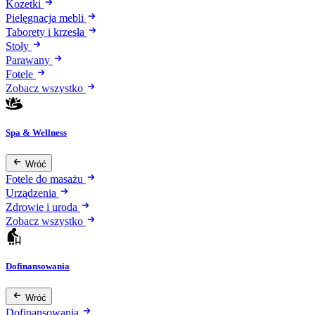
Kozetki
Pielęgnacja mebli
Taborety i krzesła
Stoły
Parawany
Fotele
Zobacz wszystko
Spa & Wellness
Wróć
Fotele do masażu
Urządzenia
Zdrowie i uroda
Zobacz wszystko
Dofinansowania
Wróć
Dofinansowania