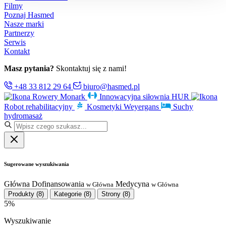
Filmy
Poznaj Hasmed
Nasze marki
Partnerzy
Serwis
Kontakt
Masz pytania?
Skontaktuj się z nami!
+48 33 812 29 64
biuro@hasmed.pl
Rowery Monark
Innowacyjna siłownia HUR
Robot rehabilitacyjny
Kosmetyki Weyergans
Suchy
hydromasaż
Sugerowane wyszukiwania
Główna
Dofinansowania
Medycyna
w Główna
w Główna
Produkty
(8)
Kategorie
(8)
Strony
(8)
5%
Wyszukiwanie