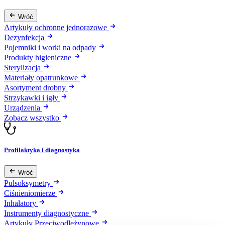
Wróć
Artykuły ochronne jednorazowe
Dezynfekcja
Pojemniki i worki na odpady
Produkty higieniczne
Sterylizacja
Materiały opatrunkowe
Asortyment drobny
Strzykawki i igły
Urządzenia
Zobacz wszystko
Profilaktyka i diagnostyka
Wróć
Pulsoksymetry
Ciśnieniomierze
Inhalatory
Instrumenty diagnostyczne
Artykuły Przeciwodleżynowe