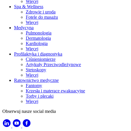
Więcej
Spa & Wellness
Zdrowie i uroda
Fotele do masażu
Więcej
Medycyna
Pulmonologia
Dermatologia
Kardiologia
Więcej
Profilaktyka i diagnostyka
Ciśnieniomierze
Artykuły Przeciwodleżynowe
Stetoskopy
Więcej
Ratownictwo medyczne
Fantomy
Krzesła i materace ewakuacyjne
Torby i plecaki
Więcej
Obserwuj nasze social media