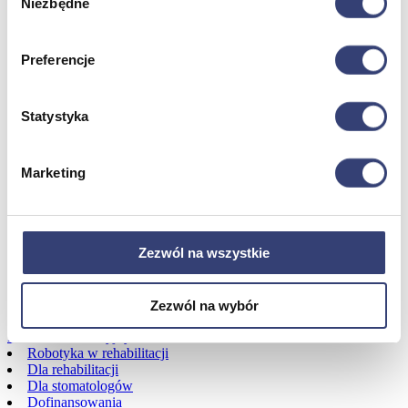
Niezbędne
Urządzenia
zgody
Zdrowie i uroda
Zobacz wszystko
Preferencje
Dofinansowania
Statystyka
Wróć
Dofinansowania
Marketing
Zobacz wszystko
Wynajem
Zezwól na wszystkie
Wróć
Zobacz wszystko
Zezwól na wybór
Aquatizer Testowy
Robot rehabilitacyjny ROBERT®
Robotyka w rehabilitacji
Dla rehabilitacji
Dla stomatologów
Dofinansowania