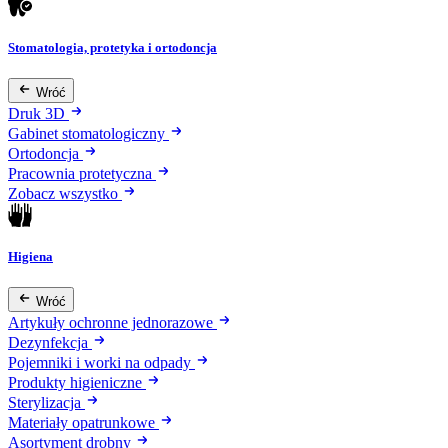
Stomatologia, protetyka i ortodoncja
Wróć
Druk 3D
Gabinet stomatologiczny
Ortodoncja
Pracownia protetyczna
Zobacz wszystko
Higiena
Wróć
Artykuły ochronne jednorazowe
Dezynfekcja
Pojemniki i worki na odpady
Produkty higieniczne
Sterylizacja
Materiały opatrunkowe
Asortyment drobny