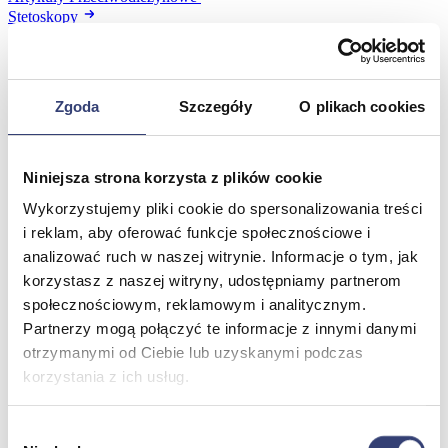
Stetoskopy
Termometry
Zobacz wszystko
Zgoda
Szczegóły
O plikach cookies
Meble medyczne
Wróć
Niniejsza strona korzysta z plików cookie
Kozetki
Pielęgnacja mebli
Wykorzystujemy pliki cookie do spersonalizowania treści
Taborety i krzesła
i reklam, aby oferować funkcje społecznościowe i
Stoły
analizować ruch w naszej witrynie. Informacje o tym, jak
Parawany
korzystasz z naszej witryny, udostępniamy partnerom
Fotele
społecznościowym, reklamowym i analitycznym.
Zobacz wszystko
Partnerzy mogą połączyć te informacje z innymi danymi
otrzymanymi od Ciebie lub uzyskanymi podczas
Spa & Wellness
korzystania z ich usług.
Wróć
Wybór
Fotele do masażu