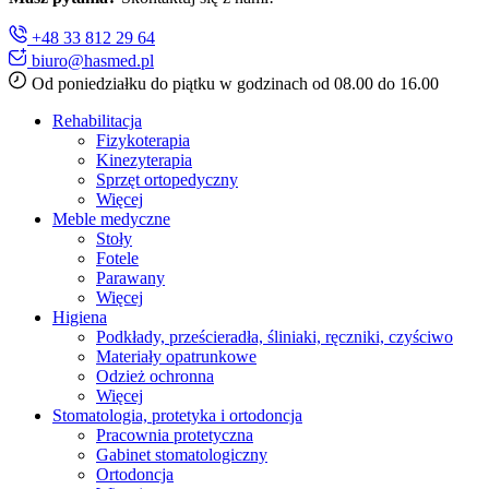
+48 33 812 29 64
biuro@hasmed.pl
Od poniedziałku do piątku w godzinach od 08.00 do 16.00
Rehabilitacja
Fizykoterapia
Kinezyterapia
Sprzęt ortopedyczny
Więcej
Meble medyczne
Stoły
Fotele
Parawany
Więcej
Higiena
Podkłady, prześcieradła, śliniaki, ręczniki, czyściwo
Materiały opatrunkowe
Odzież ochronna
Więcej
Stomatologia, protetyka i ortodoncja
Pracownia protetyczna
Gabinet stomatologiczny
Ortodoncja