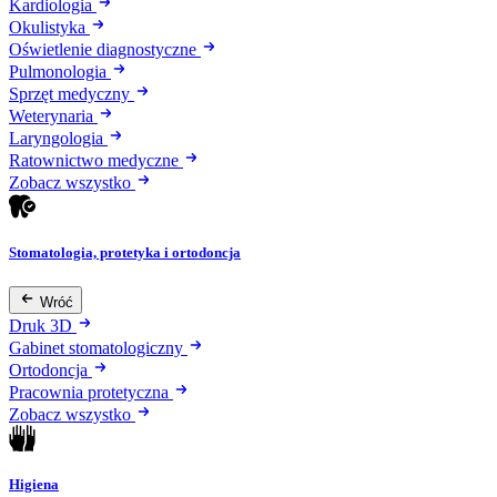
Kardiologia
Okulistyka
Oświetlenie diagnostyczne
Pulmonologia
Sprzęt medyczny
Weterynaria
Laryngologia
Ratownictwo medyczne
Zobacz wszystko
Stomatologia, protetyka i ortodoncja
Wróć
Druk 3D
Gabinet stomatologiczny
Ortodoncja
Pracownia protetyczna
Zobacz wszystko
Higiena