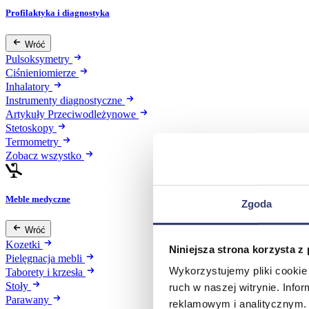
Profilaktyka i diagnostyka
Wróć
Pulsoksymetry
Ciśnieniomierze
Inhalatory
Instrumenty diagnostyczne
Artykuły Przeciwodleżynowe
Stetoskopy
Termometry
Zobacz wszystko
Meble medyczne
Zgoda
Wróć
Kozetki
Niniejsza strona korzysta z
Pielęgnacja mebli
Wykorzystujemy pliki cookie 
Taborety i krzesła
Stoły
ruch w naszej witrynie. Inf
Parawany
reklamowym i analitycznym. 