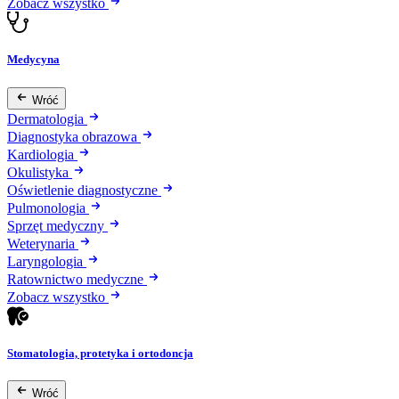
Zobacz wszystko
Medycyna
Wróć
Dermatologia
Diagnostyka obrazowa
Kardiologia
Okulistyka
Oświetlenie diagnostyczne
Pulmonologia
Sprzęt medyczny
Weterynaria
Laryngologia
Ratownictwo medyczne
Zobacz wszystko
Stomatologia, protetyka i ortodoncja
Wróć