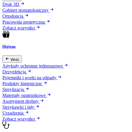
Druk 3D
Gabinet stomatologiczny
Ortodoncja
Pracownia protetyczna
Zobacz wszystko
Higiena
Wróć
Artykuły ochronne jednorazowe
Dezynfekcja
Pojemniki i worki na odpady
Produkty higieniczne
Sterylizacja
Materiały opatrunkowe
Asortyment drobny
Strzykawki i igły
Urządzenia
Zobacz wszystko