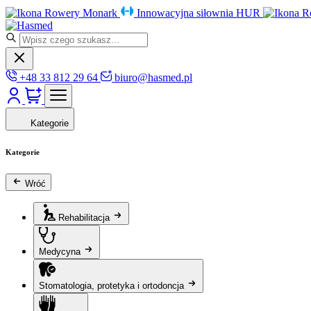
Rowery Monark
Innowacyjna siłownia HUR
R
+48 33 812 29 64
biuro@hasmed.pl
Kategorie
Kategorie
Wróć
Rehabilitacja
Medycyna
Stomatologia, protetyka i ortodoncja