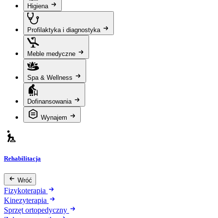
Higiena
Profilaktyka i diagnostyka
Meble medyczne
Spa & Wellness
Dofinansowania
Wynajem
Rehabilitacja
Wróć
Fizykoterapia
Kinezyterapia
Sprzęt ortopedyczny