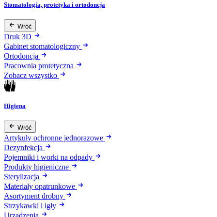
Stomatologia, protetyka i ortodoncja
Wróć
Druk 3D
Gabinet stomatologiczny
Ortodoncja
Pracownia protetyczna
Zobacz wszystko
Higiena
Wróć
Artykuły ochronne jednorazowe
Dezynfekcja
Pojemniki i worki na odpady
Produkty higieniczne
Sterylizacja
Materiały opatrunkowe
Asortyment drobny
Strzykawki i igły
Urządzenia