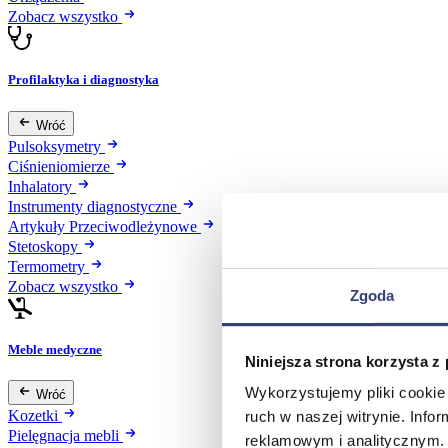
Zobacz wszystko
Profilaktyka i diagnostyka
Wróć
Pulsoksymetry
Ciśnieniomierze
Inhalatory
Instrumenty diagnostyczne
Artykuły Przeciwodleżynowe
Stetoskopy
Termometry
Zobacz wszystko
Zgoda
Meble medyczne
Niniejsza strona korzysta z
Wykorzystujemy pliki cookie 
Wróć
Kozetki
ruch w naszej witrynie. Inf
Pielęgnacja mebli
reklamowym i analitycznym. 