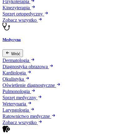
Fizykoterapia
Kinezyterapia
Sprzęt ortopedyczny
Zobacz wszystko
Medycyna
Wróć
Dermatologia
Diagnostyka obrazowa
Kardiologia
Okulistyka
Oświetlenie diagnostyczne
Pulmonologia
Sprzęt medyczny
Weterynaria
Laryngologia
Ratownictwo medyczne
Zobacz wszystko