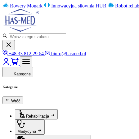
Rowery Monark
Innowacyjna siłownia HUR
Robot rehab
+48 33 812 29 64
biuro@hasmed.pl
Kategorie
Kategorie
Wróć
Rehabilitacja
Medycyna