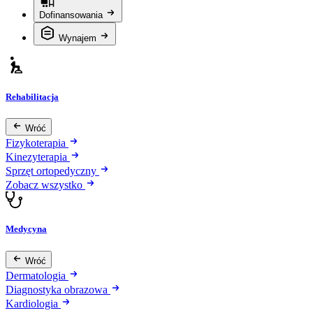
Dofinansowania
Wynajem
Rehabilitacja
Wróć
Fizykoterapia
Kinezyterapia
Sprzęt ortopedyczny
Zobacz wszystko
Medycyna
Wróć
Dermatologia
Diagnostyka obrazowa
Kardiologia