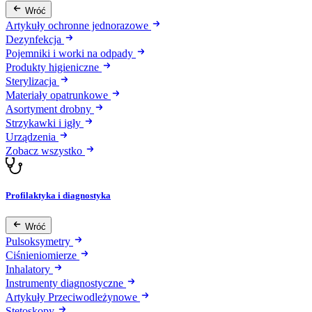
Wróć
Artykuły ochronne jednorazowe
Dezynfekcja
Pojemniki i worki na odpady
Produkty higieniczne
Sterylizacja
Materiały opatrunkowe
Asortyment drobny
Strzykawki i igły
Urządzenia
Zobacz wszystko
Profilaktyka i diagnostyka
Wróć
Pulsoksymetry
Ciśnieniomierze
Inhalatory
Instrumenty diagnostyczne
Artykuły Przeciwodleżynowe
Stetoskopy