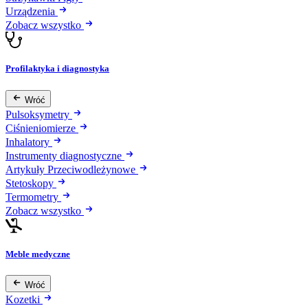
Urządzenia
Zobacz wszystko
Profilaktyka i diagnostyka
Wróć
Pulsoksymetry
Ciśnieniomierze
Inhalatory
Instrumenty diagnostyczne
Artykuły Przeciwodleżynowe
Stetoskopy
Termometry
Zobacz wszystko
Meble medyczne
Wróć
Kozetki