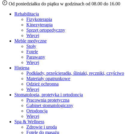
Od poniedziałku do piątku w godzinach od 08.00 do 16.00
Rehabilitacja
Fizykoterapia
Kinezyterapia
Sprzęt ortopedyczny
Więcej
Meble medyczne
Stoły
Fotele
Parawany
Więcej
Higiena
Podkłady, prześcieradła, śliniaki, ręczniki, czyściwo
Materiały opatrunkowe
Odzież ochronna
Więcej
Stomatologia, protetyka i ortodoncja
Pracownia protetyczna
Gabinet stomatologiczny
Ortodoncja
Więcej
Spa & Wellness
Zdrowie i uroda
Fotele do masażu