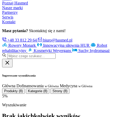
Poznaj Hasmed
Nasze marki
Partnerzy
Serwis
Kontakt
Masz pytania?
Skontaktuj się z nami!
+48 33 812 29 64
biuro@hasmed.pl
Rowery Monark
Innowacyjna siłownia HUR
Robot
rehabilitacyjny
Kosmetyki Weyergans
Suchy hydromasaż
Sugerowane wyszukiwania
Główna
Dofinansowania
Medycyna
w Główna
w Główna
Produkty
(8)
Kategorie
(8)
Strony
(8)
5%
Wyszukiwanie
Brak jakichkolwiek wyników