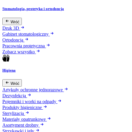
Stomatologia, protetyka i ortodoncja
Wróć
Druk 3D
Gabinet stomatologiczny
Ortodoncja
Pracownia protetyczna
Zobacz wszystko
Higiena
Wróć
Artykuły ochronne jednorazowe
Dezynfekcja
Pojemniki i worki na odpady
Produkty higieniczne
Sterylizacja
Materiały opatrunkowe
Asortyment drobny
Strzykawki i igły