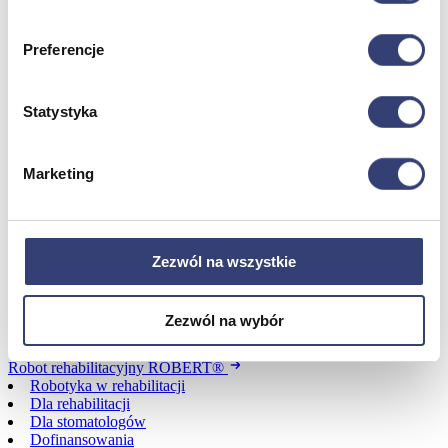
Urządzenia
Zdrowie i uroda
Zobacz wszystko
Preferencje
Dofinansowania
Statystyka
Wróć
Marketing
Dofinansowania
Zobacz wszystko
Zezwól na wszystkie
Wynajem
Wróć
Zezwól na wybór
Zobacz wszystko
Aquatizer Testowy
Robot rehabilitacyjny ROBERT®
Robotyka w rehabilitacji
Dla rehabilitacji
Dla stomatologów
Dofinansowania