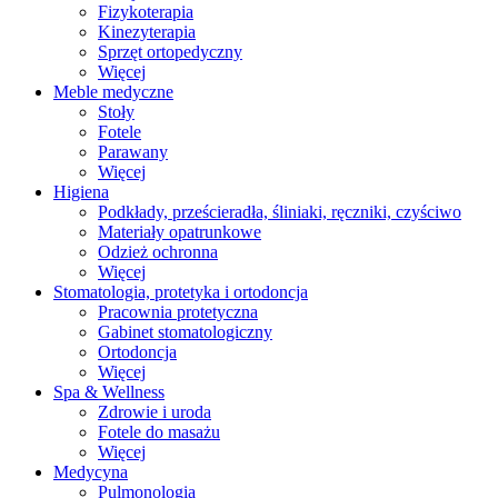
Fizykoterapia
Kinezyterapia
Sprzęt ortopedyczny
Więcej
Meble medyczne
Stoły
Fotele
Parawany
Więcej
Higiena
Podkłady, prześcieradła, śliniaki, ręczniki, czyściwo
Materiały opatrunkowe
Odzież ochronna
Więcej
Stomatologia, protetyka i ortodoncja
Pracownia protetyczna
Gabinet stomatologiczny
Ortodoncja
Więcej
Spa & Wellness
Zdrowie i uroda
Fotele do masażu
Więcej
Medycyna
Pulmonologia