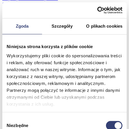
Stetoskopy
Termometry
Zobacz wszystko
Zgoda
Szczegóły
O plikach cookies
Meble medyczne
Niniejsza strona korzysta z plików cookie
Wróć
Kozetki
Wykorzystujemy pliki cookie do spersonalizowania treści
Pielęgnacja mebli
i reklam, aby oferować funkcje społecznościowe i
Taborety i krzesła
analizować ruch w naszej witrynie. Informacje o tym, jak
Stoły
Parawany
korzystasz z naszej witryny, udostępniamy partnerom
Fotele
społecznościowym, reklamowym i analitycznym.
Zobacz wszystko
Partnerzy mogą połączyć te informacje z innymi danymi
otrzymanymi od Ciebie lub uzyskanymi podczas
korzystania z ich usług.
Spa & Wellness
Wróć
Wybór
Fotele do masażu
Niezbędne
zgody