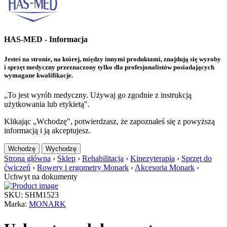
HAS-MED - Informacja
Jesteś na stronie, na której, między innymi produktami, znajdują się wyroby
i sprzęt medyczny przeznaczony tylko dla profesjonalistów posiadających
wymagane kwalifikacje.
„To jest wyrób medyczny. Używaj go zgodnie z instrukcją
użytkowania lub etykietą".
Klikając „Wchodzę", potwierdzasz, że zapoznałeś się z powyższą
informacją i ją akceptujesz.
Wchodzę
Wychodzę
Strona główna
›
Sklep
›
Rehabilitacja
›
Kinezyterapia
›
Sprzęt do
ćwiczeń
›
Rowery i ergometry Monark
›
Akcesoria Monark
›
Uchwyt na dokumenty
SKU: SHM1523
Marka:
MONARK