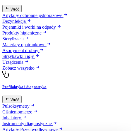
Wróć
Artykuły ochronne jednorazowe
Dezynfekcja
Pojemniki i worki na odpady
Produkty higieniczne
Sterylizacja
Materiały opatrunkowe
Asortyment drobny
Strzykawki i igły
Urządzenia
Zobacz wszystko
Profilaktyka i diagnostyka
Wróć
Pulsoksymetry
Ciśnieniomierze
Inhalatory
Instrumenty diagnostyczne
Artykuły Przeciwodleżynowe