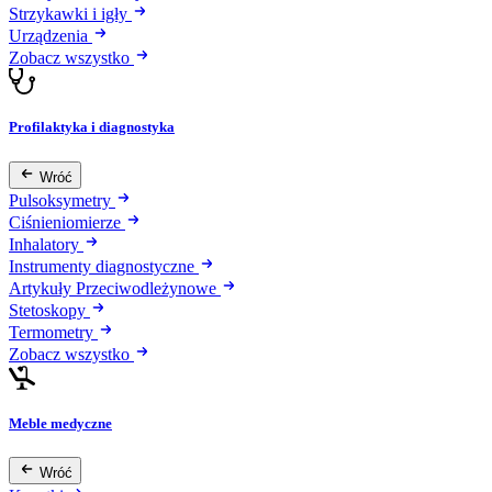
Strzykawki i igły
Urządzenia
Zobacz wszystko
Profilaktyka i diagnostyka
Wróć
Pulsoksymetry
Ciśnieniomierze
Inhalatory
Instrumenty diagnostyczne
Artykuły Przeciwodleżynowe
Stetoskopy
Termometry
Zobacz wszystko
Meble medyczne
Wróć