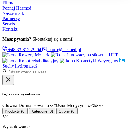
Filmy
Poznaj Hasmed
Nasze marki
Partnerzy
Serwis
Kontakt
Masz pytania?
Skontaktuj się z nami!
+48 33 812 29 64
biuro@hasmed.pl
Rowery Monark
Innowacyjna siłownia HUR
Robot rehabilitacyjny
Kosmetyki Weyergans
Suchy hydromasaż
Sugerowane wyszukiwania
Główna
Dofinansowania
Medycyna
w Główna
w Główna
Produkty
(8)
Kategorie
(8)
Strony
(8)
5%
Wyszukiwanie