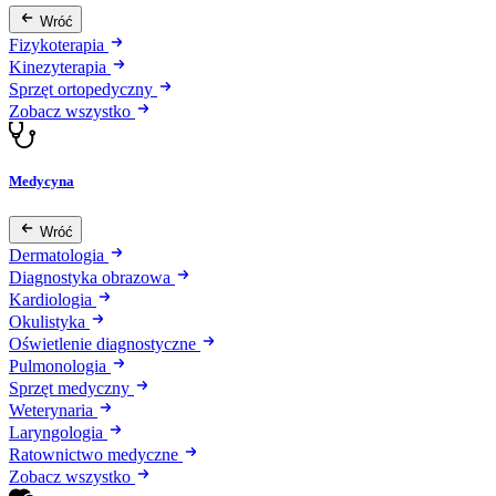
Wróć
Fizykoterapia
Kinezyterapia
Sprzęt ortopedyczny
Zobacz wszystko
Medycyna
Wróć
Dermatologia
Diagnostyka obrazowa
Kardiologia
Okulistyka
Oświetlenie diagnostyczne
Pulmonologia
Sprzęt medyczny
Weterynaria
Laryngologia
Ratownictwo medyczne
Zobacz wszystko