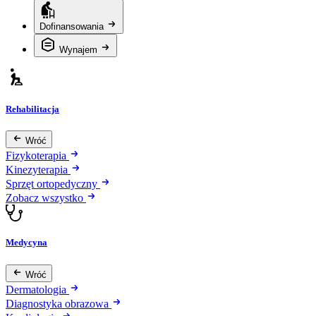
Dofinansowania
Wynajem
Rehabilitacja
Wróć
Fizykoterapia
Kinezyterapia
Sprzęt ortopedyczny
Zobacz wszystko
Medycyna
Wróć
Dermatologia
Diagnostyka obrazowa