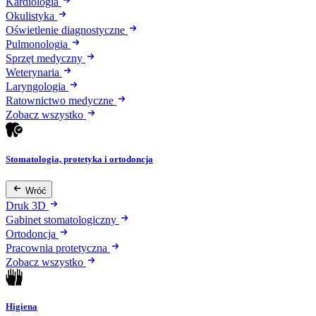
Kardiologia
Okulistyka
Oświetlenie diagnostyczne
Pulmonologia
Sprzęt medyczny
Weterynaria
Laryngologia
Ratownictwo medyczne
Zobacz wszystko
Stomatologia, protetyka i ortodoncja
Wróć
Druk 3D
Gabinet stomatologiczny
Ortodoncja
Pracownia protetyczna
Zobacz wszystko
Higiena