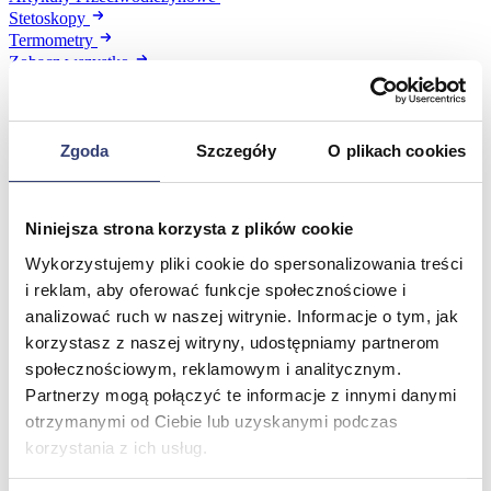
Stetoskopy
Termometry
Zobacz wszystko
Meble medyczne
Zgoda
Szczegóły
O plikach cookies
Wróć
Kozetki
Pielęgnacja mebli
Niniejsza strona korzysta z plików cookie
Taborety i krzesła
Wykorzystujemy pliki cookie do spersonalizowania treści
Stoły
i reklam, aby oferować funkcje społecznościowe i
Parawany
Fotele
analizować ruch w naszej witrynie. Informacje o tym, jak
Zobacz wszystko
korzystasz z naszej witryny, udostępniamy partnerom
społecznościowym, reklamowym i analitycznym.
Partnerzy mogą połączyć te informacje z innymi danymi
Spa & Wellness
otrzymanymi od Ciebie lub uzyskanymi podczas
korzystania z ich usług.
Wróć
Fotele do masażu