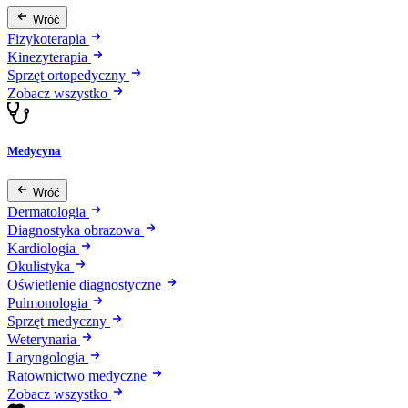
Wróć
Fizykoterapia
Kinezyterapia
Sprzęt ortopedyczny
Zobacz wszystko
Medycyna
Wróć
Dermatologia
Diagnostyka obrazowa
Kardiologia
Okulistyka
Oświetlenie diagnostyczne
Pulmonologia
Sprzęt medyczny
Weterynaria
Laryngologia
Ratownictwo medyczne
Zobacz wszystko