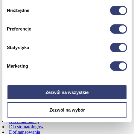
Urządzenia
Wybór
Zdrowie i uroda
Niezbędne
zgody
Zobacz wszystko
Preferencje
Dofinansowania
Wróć
Statystyka
Dofinansowania
Zobacz wszystko
Marketing
Wynajem
Zezwól na wszystkie
Wróć
Zobacz wszystko
Aquatizer Testowy
Zezwól na wybór
Robot rehabilitacyjny ROBERT®
Robotyka w rehabilitacji
Dla rehabilitacji
Dla stomatologów
Dofinansowania