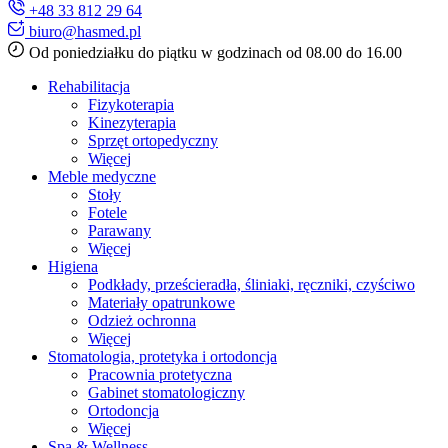
+48 33 812 29 64
biuro@hasmed.pl
Od poniedziałku do piątku w godzinach od 08.00 do 16.00
Rehabilitacja
Fizykoterapia
Kinezyterapia
Sprzęt ortopedyczny
Więcej
Meble medyczne
Stoły
Fotele
Parawany
Więcej
Higiena
Podkłady, prześcieradła, śliniaki, ręczniki, czyściwo
Materiały opatrunkowe
Odzież ochronna
Więcej
Stomatologia, protetyka i ortodoncja
Pracownia protetyczna
Gabinet stomatologiczny
Ortodoncja
Więcej
Spa & Wellness