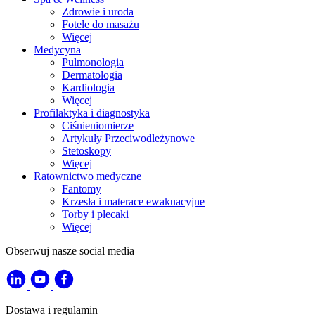
Zdrowie i uroda
Fotele do masażu
Więcej
Medycyna
Pulmonologia
Dermatologia
Kardiologia
Więcej
Profilaktyka i diagnostyka
Ciśnieniomierze
Artykuły Przeciwodleżynowe
Stetoskopy
Więcej
Ratownictwo medyczne
Fantomy
Krzesła i materace ewakuacyjne
Torby i plecaki
Więcej
Obserwuj nasze social media
Dostawa i regulamin