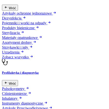
Wróć
Artykuły ochronne jednorazowe
Dezynfekcja
Pojemniki i worki na odpady
Produkty higieniczne
Sterylizacja
Materiały opatrunkowe
Asortyment drobny
Strzykawki i igły
Urządzenia
Zobacz wszystko
Profilaktyka i diagnostyka
Wróć
Pulsoksymetry
Ciśnieniomierze
Inhalatory
Instrumenty diagnostyczne
Artykuły Przeciwodleżynowe