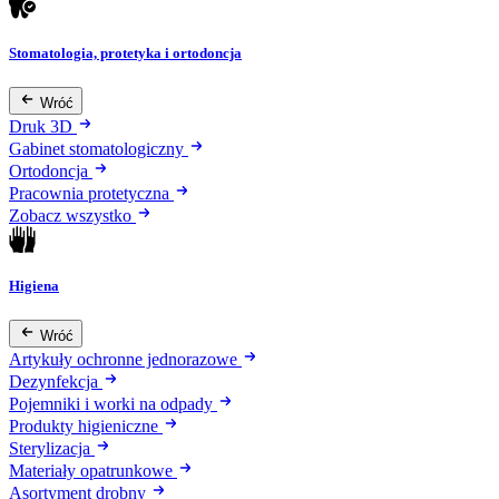
Stomatologia, protetyka i ortodoncja
Wróć
Druk 3D
Gabinet stomatologiczny
Ortodoncja
Pracownia protetyczna
Zobacz wszystko
Higiena
Wróć
Artykuły ochronne jednorazowe
Dezynfekcja
Pojemniki i worki na odpady
Produkty higieniczne
Sterylizacja
Materiały opatrunkowe
Asortyment drobny