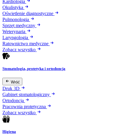
Kardiologia
Okulistyka
Oświetlenie diagnostyczne
Pulmonologia
Sprzęt medyczny
Weterynaria
Laryngologia
Ratownictwo medyczne
Zobacz wszystko
Stomatologia, protetyka i ortodoncja
Wróć
Druk 3D
Gabinet stomatologiczny
Ortodoncja
Pracownia protetyczna
Zobacz wszystko
Higiena