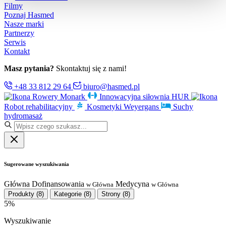
Filmy
Poznaj Hasmed
Nasze marki
Partnerzy
Serwis
Kontakt
Masz pytania?
Skontaktuj się z nami!
+48 33 812 29 64
biuro@hasmed.pl
Rowery Monark
Innowacyjna siłownia HUR
Robot rehabilitacyjny
Kosmetyki Weyergans
Suchy
hydromasaż
Sugerowane wyszukiwania
Główna
Dofinansowania
Medycyna
w Główna
w Główna
Produkty
(8)
Kategorie
(8)
Strony
(8)
5%
Wyszukiwanie