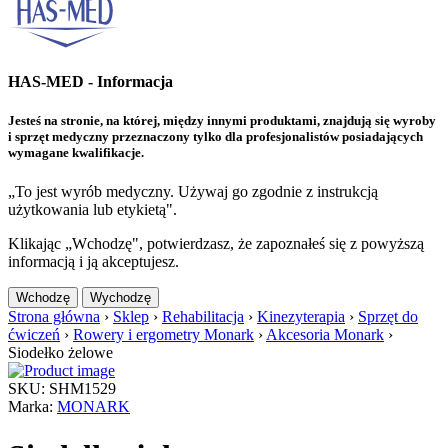
HAS-MED - Informacja
Jesteś na stronie, na której, między innymi produktami, znajdują się wyroby
i sprzęt medyczny przeznaczony tylko dla profesjonalistów posiadających
wymagane kwalifikacje.
„To jest wyrób medyczny. Używaj go zgodnie z instrukcją
użytkowania lub etykietą".
Klikając „Wchodzę", potwierdzasz, że zapoznałeś się z powyższą
informacją i ją akceptujesz.
Wchodzę
Wychodzę
Strona główna
›
Sklep
›
Rehabilitacja
›
Kinezyterapia
›
Sprzęt do
ćwiczeń
›
Rowery i ergometry Monark
›
Akcesoria Monark
›
Siodełko żelowe
SKU: SHM1529
Marka:
MONARK