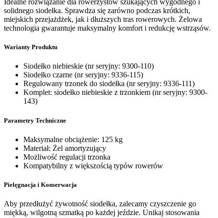
Idealne rozwiązanie dla rowerzystów szukających wygodnego i
solidnego siodełka. Sprawdza się zarówno podczas krótkich,
miejskich przejażdżek, jak i dłuższych tras rowerowych. Żelowa
technologia gwarantuje maksymalny komfort i redukcję wstrząsów.
Warianty Produktu
Siodełko niebieskie (nr seryjny: 9300-110)
Siodełko czarne (nr seryjny: 9336-115)
Regulowany trzonek do siodełka (nr seryjny: 9336-111)
Komplet: siodełko niebieskie z trzonkiem (nr seryjny: 9300-
143)
Parametry Techniczne
Maksymalne obciążenie: 125 kg
Materiał: Żel amortyzujący
Możliwość regulacji trzonka
Kompatybilny z większością typów rowerów
Pielęgnacja i Konserwacja
Aby przedłużyć żywotność siodełka, zalecamy czyszczenie go
miękką, wilgotną szmatką po każdej jeździe. Unikaj stosowania