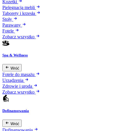
Kozetki
Pielęgnacja mebli
Taborety i krzesła
Stoły
Parawany
Fotele
Zobacz wszystko
Spa & Wellness
Wróć
Fotele do masażu
Urządzenia
Zdrowie i uroda
Zobacz wszystko
Dofinansowania
Wróć
Dofinansowania