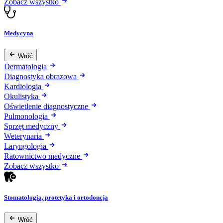
Zobacz wszystko
Medycyna
Wróć
Dermatologia
Diagnostyka obrazowa
Kardiologia
Okulistyka
Oświetlenie diagnostyczne
Pulmonologia
Sprzęt medyczny
Weterynaria
Laryngologia
Ratownictwo medyczne
Zobacz wszystko
Stomatologia, protetyka i ortodoncja
Wróć