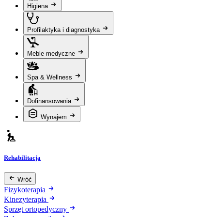
Higiena
Profilaktyka i diagnostyka
Meble medyczne
Spa & Wellness
Dofinansowania
Wynajem
Rehabilitacja
Wróć
Fizykoterapia
Kinezyterapia
Sprzęt ortopedyczny