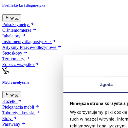
Profilaktyka i diagnostyka
Wróć
Pulsoksymetry
Ciśnieniomierze
Inhalatory
Instrumenty diagnostyczne
Artykuły Przeciwodleżynowe
Stetoskopy
Termometry
Zobacz wszystko
Meble medyczne
Zgoda
Wróć
Kozetki
Niniejsza strona korzysta z
Pielęgnacja mebli
Wykorzystujemy pliki cookie 
Taborety i krzesła
Stoły
ruch w naszej witrynie. Inf
Parawany
reklamowym i analitycznym. 