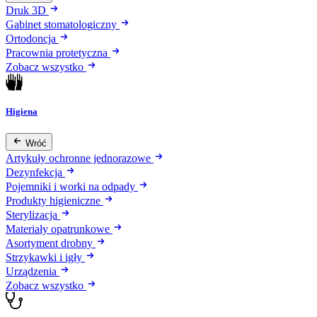
Druk 3D
Gabinet stomatologiczny
Ortodoncja
Pracownia protetyczna
Zobacz wszystko
Higiena
Wróć
Artykuły ochronne jednorazowe
Dezynfekcja
Pojemniki i worki na odpady
Produkty higieniczne
Sterylizacja
Materiały opatrunkowe
Asortyment drobny
Strzykawki i igły
Urządzenia
Zobacz wszystko