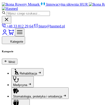
Rowery Monark
Innowacyjna siłownia HUR
R
+48 33 812 29 64
biuro@hasmed.pl
Kategorie
Kategorie
Wróć
Rehabilitacja
Medycyna
Stomatologia, protetyka i ortodoncja