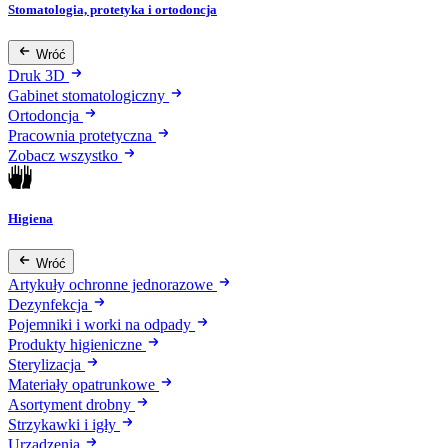
Stomatologia, protetyka i ortodoncja
Wróć
Druk 3D
Gabinet stomatologiczny
Ortodoncja
Pracownia protetyczna
Zobacz wszystko
Higiena
Wróć
Artykuły ochronne jednorazowe
Dezynfekcja
Pojemniki i worki na odpady
Produkty higieniczne
Sterylizacja
Materiały opatrunkowe
Asortyment drobny
Strzykawki i igły
Urządzenia