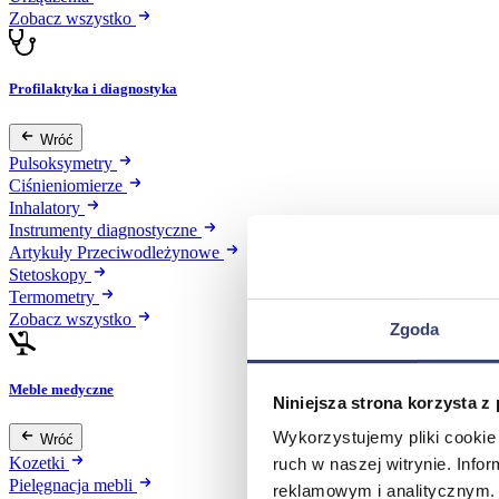
Zobacz wszystko
Profilaktyka i diagnostyka
Wróć
Pulsoksymetry
Ciśnieniomierze
Inhalatory
Instrumenty diagnostyczne
Artykuły Przeciwodleżynowe
Stetoskopy
Termometry
Zobacz wszystko
Zgoda
Meble medyczne
Niniejsza strona korzysta z
Wykorzystujemy pliki cookie 
Wróć
Kozetki
ruch w naszej witrynie. Inf
Pielęgnacja mebli
reklamowym i analitycznym. 