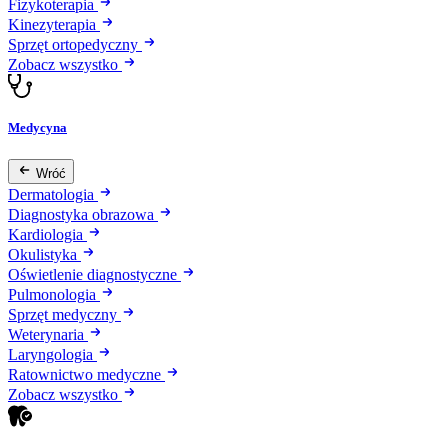
Fizykoterapia
Kinezyterapia
Sprzęt ortopedyczny
Zobacz wszystko
Medycyna
Wróć
Dermatologia
Diagnostyka obrazowa
Kardiologia
Okulistyka
Oświetlenie diagnostyczne
Pulmonologia
Sprzęt medyczny
Weterynaria
Laryngologia
Ratownictwo medyczne
Zobacz wszystko