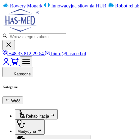
Rowery Monark
Innowacyjna siłownia HUR
Robot rehab
+48 33 812 29 64
biuro@hasmed.pl
Kategorie
Kategorie
Wróć
Rehabilitacja
Medycyna